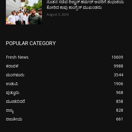
ನೂತನ ಸಚಿವ ರಿಜ್ವಾನ್ ಹರ್ಷದ್ ಅವರಿಗೆ ಶುಭಾಶಯ
ಕೋರಿದ ಕಾಪು ಕಾಂಗ್ರೆಸ್ ಮುಖಂಡರು
August 5, 2026
POPULAR CATEGORY
Fresh News
10609
ಕರಾವಳಿ
9988
ಮಂಗಳೂರು
3544
ಉಡುಪಿ
1906
ಪುತ್ತೂರು
968
ಮೂಡಬಿದರೆ
858
ರಾಜ್ಯ
828
ರಾಜಕೀಯ
661