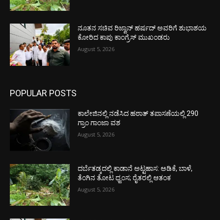
ನೂತನ ಸಚಿವ ರಿಜ್ವಾನ್ ಹರ್ಷದ್ ಅವರಿಗೆ ಶುಭಾಶಯ
ಕೋರಿದ ಕಾಪು ಕಾಂಗ್ರೆಸ್ ಮುಖಂಡರು
August 5, 2026
POPULAR POSTS
ಕಾಲೇಜಿನಲ್ಲಿ ನಡೆಸಿದ ಹಠಾತ್ ತಪಾಸಣೆಯಲ್ಲಿ 290
ಗ್ರಾಂ ಗಾಂಜಾ ವಶ
August 5, 2026
ದರ್ಬೆತಡ್ಕದಲ್ಲಿ ಕಾಡಾನೆ ಅಟ್ಟಹಾಸ: ಅಡಿಕೆ, ಬಾಳೆ,
ತೆಂಗಿನ ತೋಟ ಧ್ವಂಸ; ರೈತರಲ್ಲಿ ಆತಂಕ
August 5, 2026