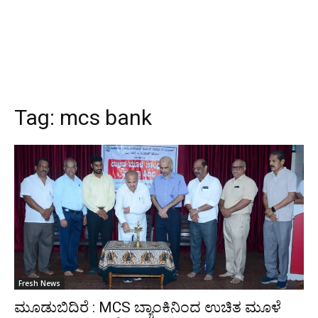
Tag:
mcs bank
Fresh News
ಮೂಡುಬಿದಿರೆ : MCS ಬ್ಯಾಂಕಿನಿಂದ ಉಚಿತ ಮೂಳೆ