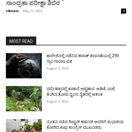
ಸಾಂದ್ರತಾ ಪರೀಕ್ಷಾ ಶಿಬಿರ
v4team
-
May 27, 2024
0
MOST READ
ಕಾಲೇಜಿನಲ್ಲಿ ನಡೆಸಿದ ಹಠಾತ್ ತಪಾಸಣೆಯಲ್ಲಿ 290
ಗ್ರಾಂ ಗಾಂಜಾ ವಶ
August 5, 2026
ದರ್ಬೆತಡ್ಕದಲ್ಲಿ ಕಾಡಾನೆ ಅಟ್ಟಹಾಸ: ಅಡಿಕೆ, ಬಾಳೆ,
ತೆಂಗಿನ ತೋಟ ಧ್ವಂಸ; ರೈತರಲ್ಲಿ ಆತಂಕ
August 5, 2026
ನೂತನ ಸಚಿವ ರಿಜ್ವಾನ್ ಹರ್ಷದ್ ಅವರಿಗೆ ಶುಭಾಶಯ
ಕೋರಿದ ಕಾಪು ಕಾಂಗ್ರೆಸ್ ಮುಖಂಡರು