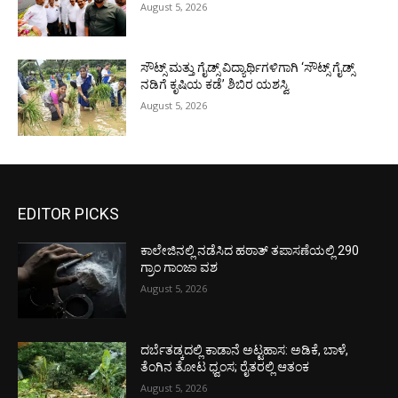
August 5, 2026
ಸೌಟ್ಸ್ ಮತ್ತು ಗೈಡ್ಸ್ ವಿದ್ಯಾರ್ಥಿಗಳಿಗಾಗಿ ‘ಸೌಟ್ಸ್ ಗೈಡ್ಸ್
ನಡಿಗೆ ಕೃಷಿಯ ಕಡೆ’ ಶಿಬಿರ ಯಶಸ್ವಿ
August 5, 2026
EDITOR PICKS
ಕಾಲೇಜಿನಲ್ಲಿ ನಡೆಸಿದ ಹಠಾತ್ ತಪಾಸಣೆಯಲ್ಲಿ 290
ಗ್ರಾಂ ಗಾಂಜಾ ವಶ
August 5, 2026
ದರ್ಬೆತಡ್ಕದಲ್ಲಿ ಕಾಡಾನೆ ಅಟ್ಟಹಾಸ: ಅಡಿಕೆ, ಬಾಳೆ,
ತೆಂಗಿನ ತೋಟ ಧ್ವಂಸ; ರೈತರಲ್ಲಿ ಆತಂಕ
August 5, 2026