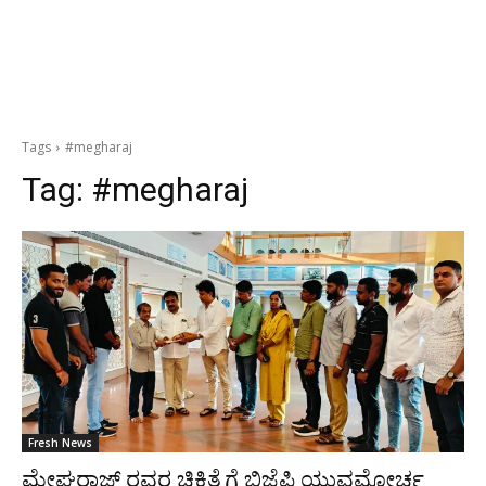
Tags
#megharaj
Tag:
#megharaj
Fresh News
ಮೇಘರಾಜ್ ರವರ ಚಿಕಿತ್ಸೆಗೆ ಬಿಜೆಪಿ ಯುವಮೋರ್ಚ