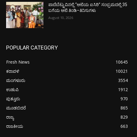
ಪಾದೆಬೆಟ್ಟುವಿನಲ್ಲಿ “ಆಟಿಯ ಐಸಿರಿ’’ ಸಂಭ್ರಮದಲ್ಲಿ 35
ಬಗೆಯ ಆಟಿ ತಿಂಡಿ–ತಿನಿಸುಗಳು
August 10, 2026
POPULAR CATEGORY
Fresh News
10645
ಕರಾವಳಿ
10021
ಮಂಗಳೂರು
3554
ಉಡುಪಿ
1912
ಪುತ್ತೂರು
970
ಮೂಡಬಿದರೆ
865
ರಾಜ್ಯ
829
ರಾಜಕೀಯ
663