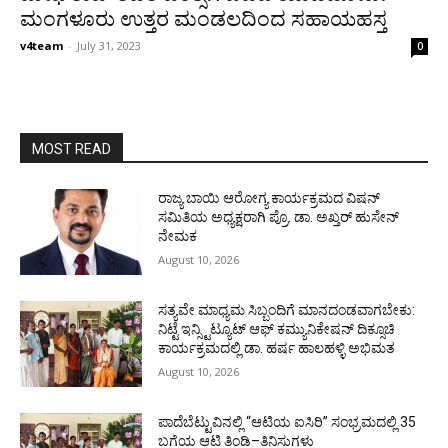
ಮಂಗಳೂರು ಉತ್ತರ ಮಂಡಲದಿಂದ ಸಹಾಯಹಸ್ತ
v4team
-
July 31, 2023
0
MOST READ
ರಾಜ್ಯ ಬಾಯಿ ಆರೋಗ್ಯ ಕಾರ್ಯಕ್ರಮದ ವಿಷನ್
ಸಮಿತಿಯ ಅಧ್ಯಕ್ಷರಾಗಿ ಪ್ರೊ. ಡಾ. ಅಖ್ತರ್ ಹುಸೇನ್
ನೇಮಕ
August 10, 2026
ಸತ್ಯವೇ ಮಾಧ್ಯಮ ಸಿಬ್ಬಂದಿಗೆ ಮಾನದಂಡವಾಗಬೇಕು:
ನಿಟ್ಟೆ ಇನ್ಸ್ಟಿಟ್ಯೂಟ್ ಆಫ್ ಕಮ್ಯುನಿಕೇಷನ್ ದಿಕ್ಸೂಚಿ
ಕಾರ್ಯಕ್ರಮದಲ್ಲಿ ಡಾ. ಹರ್ಷ ಹಾಲಹಳ್ಳಿ ಅಭಿಮತ
August 10, 2026
ಪಾದೆಬೆಟ್ಟುವಿನಲ್ಲಿ “ಆಟಿಯ ಐಸಿರಿ’’ ಸಂಭ್ರಮದಲ್ಲಿ 35
ಬಗೆಯ ಆಟಿ ತಿಂಡಿ–ತಿನಿಸುಗಳು