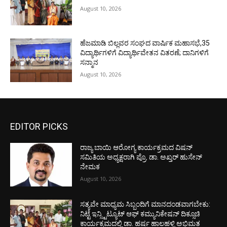
August 10, 2026
ಹೆಜಮಾಡಿ ಬಿಲ್ಲವರ ಸಂಘದ ವಾರ್ಷಿಕ ಮಹಾಸಭೆ,35
ವಿದ್ಯಾರ್ಥಿಗಳಿಗೆ ವಿದ್ಯಾರ್ಥಿವೇತನ ವಿತರಣೆ; ದಾನಿಗಳಿಗೆ
ಸನ್ಮಾನ
August 10, 2026
EDITOR PICKS
ರಾಜ್ಯ ಬಾಯಿ ಆರೋಗ್ಯ ಕಾರ್ಯಕ್ರಮದ ವಿಷನ್
ಸಮಿತಿಯ ಅಧ್ಯಕ್ಷರಾಗಿ ಪ್ರೊ. ಡಾ. ಅಖ್ತರ್ ಹುಸೇನ್
ನೇಮಕ
August 10, 2026
ಸತ್ಯವೇ ಮಾಧ್ಯಮ ಸಿಬ್ಬಂದಿಗೆ ಮಾನದಂಡವಾಗಬೇಕು:
ನಿಟ್ಟೆ ಇನ್ಸ್ಟಿಟ್ಯೂಟ್ ಆಫ್ ಕಮ್ಯುನಿಕೇಷನ್ ದಿಕ್ಸೂಚಿ
ಕಾರ್ಯಕ್ರಮದಲ್ಲಿ ಡಾ. ಹರ್ಷ ಹಾಲಹಳ್ಳಿ ಅಭಿಮತ