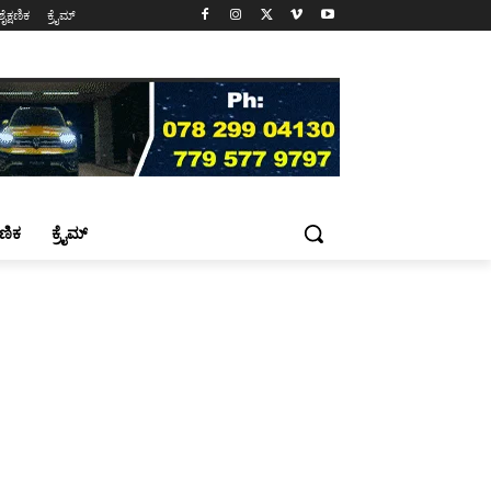
ಶೈಕ್ಷಣಿಕ
ಕ್ರೈಮ್
್ಷಣಿಕ
ಕ್ರೈಮ್