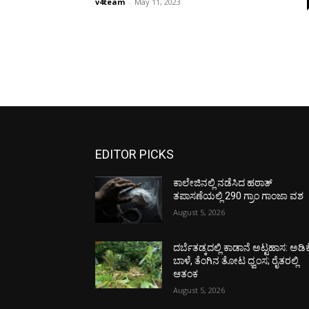
v4team
-
May 11, 2023
EDITOR PICKS
ಕಾಲೇಜಿನಲ್ಲಿ ನಡೆಸಿದ ಹಠಾತ್
ತಪಾಸಣೆಯಲ್ಲಿ 290 ಗ್ರಾಂ ಗಾಂಜಾ ವಶ
August 5, 2026
ದರ್ಬೆತಡ್ಕದಲ್ಲಿ ಕಾಡಾನೆ ಅಟ್ಟಹಾಸ: ಅಡಿಕ
ಬಾಳೆ, ತೆಂಗಿನ ತೋಟ ಧ್ವಂಸ; ರೈತರಲ್ಲಿ
ಆತಂಕ
August 5, 2026