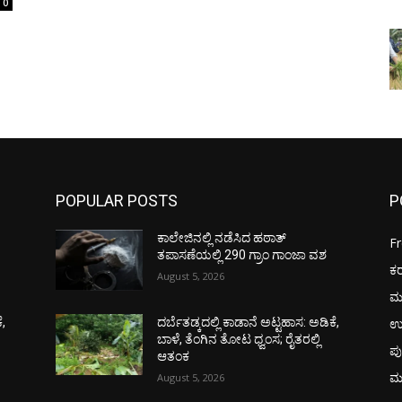
0
POPULAR POSTS
P
ಕಾಲೇಜಿನಲ್ಲಿ ನಡೆಸಿದ ಹಠಾತ್
F
ತಪಾಸಣೆಯಲ್ಲಿ 290 ಗ್ರಾಂ ಗಾಂಜಾ ವಶ
ಕ
August 5, 2026
ಮ
ಉ
ೆ,
ದರ್ಬೆತಡ್ಕದಲ್ಲಿ ಕಾಡಾನೆ ಅಟ್ಟಹಾಸ: ಅಡಿಕೆ,
ಬಾಳೆ, ತೆಂಗಿನ ತೋಟ ಧ್ವಂಸ; ರೈತರಲ್ಲಿ
ಪು
ಆತಂಕ
ಮ
August 5, 2026