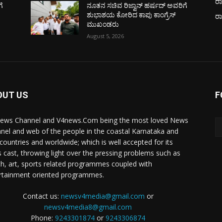
ರಾ
ೆ
ನೂತನ ಸಚಿವ ರಿಜ್ವಾನ್ ಹರ್ಷದ್ ಅವರಿಗೆ
ಶುಭಾಶಯ ಕೋರಿದ ಕಾಪು ಕಾಂಗ್ರೆಸ್
ರ
ಮುಖಂಡರು
August 5, 2026
OUT US
F
ews Channel and V4news.Com being the most loved News
nel and web of the people in the coastal Karnataka and
 countries and worldwide; which is well accepted for its
 cast, throwing light over the pressing problems such as
th, art, sports related programmes coupled with
rtainment oriented programmes.
Contact us:
newsv4media@gmail.com
or
newsv4media8@gmail.com
Phone:
9243301874
or
9243306874