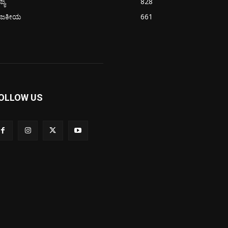
ಜ್ಯ
828
ಾಜಕೀಯ
661
OLLOW US