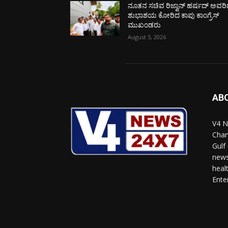
ನೂತನ ಸಚಿವ ರಿಜ್ವಾನ್ ಹರ್ಷದ್ ಅವರಿಗ
ಶುಭಾಶಯ ಕೋರಿದ ಕಾಪು ಕಾಂಗ್ರೆಸ್
ಮುಖಂಡರು
August 5, 2026
AB
V4 N
Chan
Gulf
news
heal
Ente