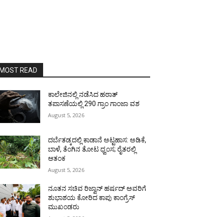
MOST READ
ಕಾಲೇಜಿನಲ್ಲಿ ನಡೆಸಿದ ಹಠಾತ್
ತಪಾಸಣೆಯಲ್ಲಿ 290 ಗ್ರಾಂ ಗಾಂಜಾ ವಶ
August 5, 2026
ದರ್ಬೆತಡ್ಕದಲ್ಲಿ ಕಾಡಾನೆ ಅಟ್ಟಹಾಸ: ಅಡಿಕೆ,
ಬಾಳೆ, ತೆಂಗಿನ ತೋಟ ಧ್ವಂಸ; ರೈತರಲ್ಲಿ
ಆತಂಕ
August 5, 2026
ನೂತನ ಸಚಿವ ರಿಜ್ವಾನ್ ಹರ್ಷದ್ ಅವರಿಗೆ
ಶುಭಾಶಯ ಕೋರಿದ ಕಾಪು ಕಾಂಗ್ರೆಸ್
ಮುಖಂಡರು