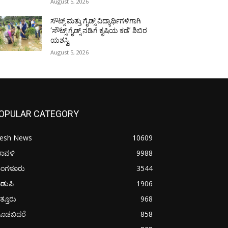
August 5, 2026
ಸೌಟ್ಸ್ ಮತ್ತು ಗೈಡ್ಸ್ ವಿದ್ಯಾರ್ಥಿಗಳಿಗಾಗಿ
‘ಸೌಟ್ಸ್ ಗೈಡ್ಸ್ ನಡಿಗೆ ಕೃಷಿಯ ಕಡೆ’ ಶಿಬಿರ
ಯಶಸ್ವಿ
August 5, 2026
OPULAR CATEGORY
resh News
10609
ರಾವಳಿ
9988
ಂಗಳೂರು
3544
ಡುಪಿ
1906
ತ್ತೂರು
968
ೂಡಬಿದರೆ
858