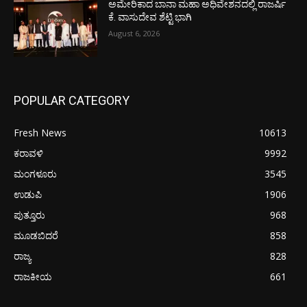
ಅಮೇರಿಕಾದ ಬಾನಾ ಮಹಾ ಅಧಿವೇಶನದಲ್ಲಿ ರಾಜರ್ಷಿ
ಕೆ. ವಾಸುದೇವ ಶೆಟ್ಟಿ ಭಾಗಿ
August 6, 2026
POPULAR CATEGORY
Fresh News
10613
ಕರಾವಳಿ
9992
ಮಂಗಳೂರು
3545
ಉಡುಪಿ
1906
ಪುತ್ತೂರು
968
ಮೂಡಬಿದರೆ
858
ರಾಜ್ಯ
828
ರಾಜಕೀಯ
661