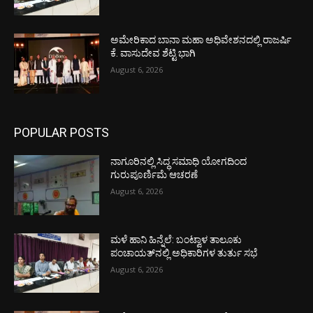
ಅಮೇರಿಕಾದ ಬಾನಾ ಮಹಾ ಅಧಿವೇಶನದಲ್ಲಿ ರಾಜರ್ಷಿ
ಕೆ. ವಾಸುದೇವ ಶೆಟ್ಟಿ ಭಾಗಿ
August 6, 2026
POPULAR POSTS
ನಾಗೂರಿನಲ್ಲಿ ಸಿದ್ಧ ಸಮಾಧಿ ಯೋಗದಿಂದ
ಗುರುಪೂರ್ಣಿಮೆ ಆಚರಣೆ
August 6, 2026
ಮಳೆ ಹಾನಿ ಹಿನ್ನೆಲೆ: ಬಂಟ್ವಾಳ ತಾಲೂಕು
ಪಂಚಾಯತ್‌ನಲ್ಲಿ ಅಧಿಕಾರಿಗಳ ತುರ್ತು ಸಭೆ
August 6, 2026