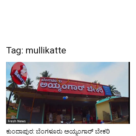
Tag:
mullikatte
Fresh News
ಕುಂದಾಪುರ: ಬೆಂಗಳೂರು ಅಯ್ಯಂಗಾರ್ ಬೇಕರಿ