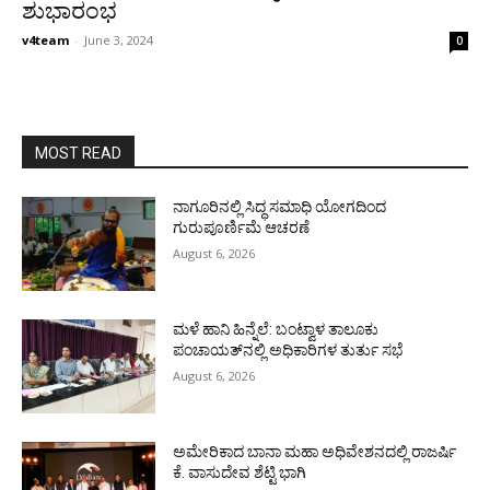
ಶುಭಾರಂಭ
v4team
-
June 3, 2024
0
MOST READ
ನಾಗೂರಿನಲ್ಲಿ ಸಿದ್ಧ ಸಮಾಧಿ ಯೋಗದಿಂದ
ಗುರುಪೂರ್ಣಿಮೆ ಆಚರಣೆ
August 6, 2026
ಮಳೆ ಹಾನಿ ಹಿನ್ನೆಲೆ: ಬಂಟ್ವಾಳ ತಾಲೂಕು
ಪಂಚಾಯತ್‌ನಲ್ಲಿ ಅಧಿಕಾರಿಗಳ ತುರ್ತು ಸಭೆ
August 6, 2026
ಅಮೇರಿಕಾದ ಬಾನಾ ಮಹಾ ಅಧಿವೇಶನದಲ್ಲಿ ರಾಜರ್ಷಿ
ಕೆ. ವಾಸುದೇವ ಶೆಟ್ಟಿ ಭಾಗಿ