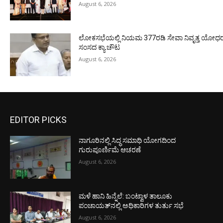
August 6, 2026
ಲೋಕಸಭೆಯಲ್ಲಿ ನಿಯಮ 377ರಡಿ ಸೇವಾ ನಿವೃತ್ತ ಯೋಧರ ಪ
ಸಂಸದ ಕ್ಯಾ.ಚೌಟ
August 6, 2026
EDITOR PICKS
ನಾಗೂರಿನಲ್ಲಿ ಸಿದ್ಧ ಸಮಾಧಿ ಯೋಗದಿಂದ
ಗುರುಪೂರ್ಣಿಮೆ ಆಚರಣೆ
August 6, 2026
ಮಳೆ ಹಾನಿ ಹಿನ್ನೆಲೆ: ಬಂಟ್ವಾಳ ತಾಲೂಕು
ಪಂಚಾಯತ್‌ನಲ್ಲಿ ಅಧಿಕಾರಿಗಳ ತುರ್ತು ಸಭೆ
August 6, 2026