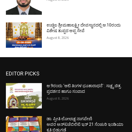
ಉಚ್ಚಿಲ ಶ್ರೀಮಹಾಲಕ್ಷ್ಮೀ ದೇವಸ್ಥಾನದಲ್ಲಿ ಆ.10ರಂದು
ವಿಶೇಷ ತುಪ್ಪದ ಅಪ್ಪ ಸೇವೆ
August 8, 2026
EDITOR PICKS
ಆ.9ರಂದು ‘ಆಟಿ ತಿಂಗಳ ಭೂತಾರಾಧನೆ’ : ಸಾಕ್ಷ್ಯ ಚಿತ್ರ
ಪ್ರದರ್ಶನ ಹಾಗೂ ಸಂವಾದ
August 8, 2026
ಡಾ. ಪ್ರೀತಿ ಲೋಲಾಕ್ಷ ನಾಗವೇಣಿ
ಅವರ ಅನ್‌ಟಚೆಬಿಲಿಟಿ ಇನ್ 21 ಸೆಂಚುರಿ ಇಂಡಿಯಾ
ಕೃತಿ ಬಿಡುಗಡೆ