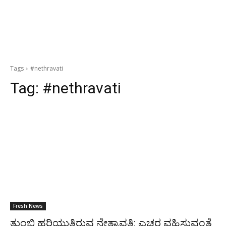
Tags
#nethravati
Tag:
#nethravati
Fresh News
ತುಂಬಿ ಹರಿಯುತ್ತಿರುವ ನೇತ್ರಾವತಿ: ಎಚ್ಚರ ವಹಿಸುವಂತೆ