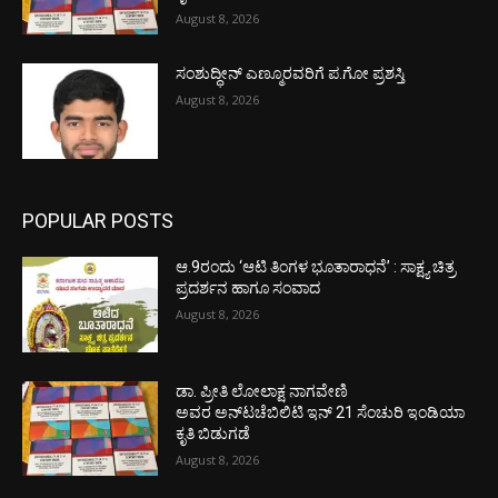
August 8, 2026
ಸಂಶುದ್ಧೀನ್ ಎಣ್ಮೂರವರಿಗೆ ಪ.ಗೋ ಪ್ರಶಸ್ತಿ
August 8, 2026
POPULAR POSTS
ಆ.9ರಂದು ‘ಆಟಿ ತಿಂಗಳ ಭೂತಾರಾಧನೆ’ : ಸಾಕ್ಷ್ಯ ಚಿತ್ರ
ಪ್ರದರ್ಶನ ಹಾಗೂ ಸಂವಾದ
August 8, 2026
ಡಾ. ಪ್ರೀತಿ ಲೋಲಾಕ್ಷ ನಾಗವೇಣಿ
ಅವರ ಅನ್‌ಟಚೆಬಿಲಿಟಿ ಇನ್ 21 ಸೆಂಚುರಿ ಇಂಡಿಯಾ
ಕೃತಿ ಬಿಡುಗಡೆ
August 8, 2026