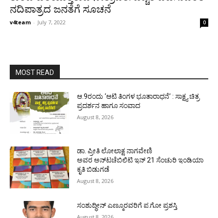
ನದಿಪಾತ್ರದ ಜನತೆಗೆ ಸೂಚನೆ
v4team
-
July 7, 2022
0
MOST READ
ಆ.9ರಂದು ‘ಆಟಿ ತಿಂಗಳ ಭೂತಾರಾಧನೆ’ : ಸಾಕ್ಷ್ಯ ಚಿತ್ರ
ಪ್ರದರ್ಶನ ಹಾಗೂ ಸಂವಾದ
August 8, 2026
ಡಾ. ಪ್ರೀತಿ ಲೋಲಾಕ್ಷ ನಾಗವೇಣಿ
ಅವರ ಅನ್‌ಟಚೆಬಿಲಿಟಿ ಇನ್ 21 ಸೆಂಚುರಿ ಇಂಡಿಯಾ
ಕೃತಿ ಬಿಡುಗಡೆ
August 8, 2026
ಸಂಶುದ್ಧೀನ್ ಎಣ್ಮೂರವರಿಗೆ ಪ.ಗೋ ಪ್ರಶಸ್ತಿ
August 8, 2026