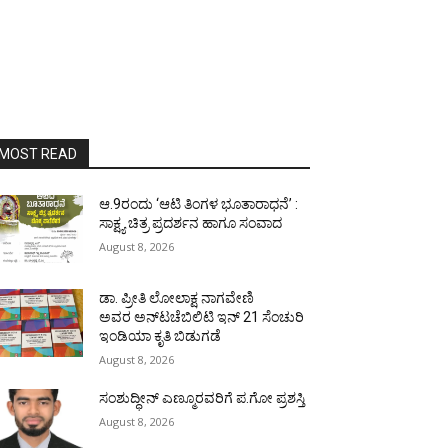
MOST READ
ಆ.9ರಂದು ‘ಆಟಿ ತಿಂಗಳ ಭೂತಾರಾಧನೆ’ :
ಸಾಕ್ಷ್ಯ ಚಿತ್ರ ಪ್ರದರ್ಶನ ಹಾಗೂ ಸಂವಾದ
August 8, 2026
ಡಾ. ಪ್ರೀತಿ ಲೋಲಾಕ್ಷ ನಾಗವೇಣಿ
ಅವರ ಅನ್‌ಟಚೆಬಿಲಿಟಿ ಇನ್ 21 ಸೆಂಚುರಿ
ಇಂಡಿಯಾ ಕೃತಿ ಬಿಡುಗಡೆ
August 8, 2026
ಸಂಶುದ್ಧೀನ್ ಎಣ್ಮೂರವರಿಗೆ ಪ.ಗೋ ಪ್ರಶಸ್ತಿ
August 8, 2026