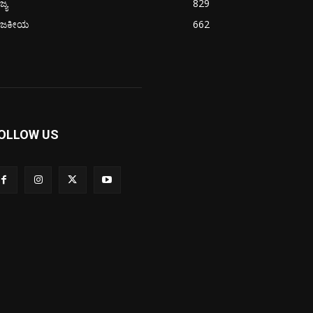
ಜ್ಯ
829
ಾಜಕೀಯ
662
OLLOW US