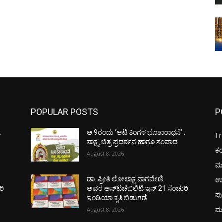
POPULAR POSTS
P
:
ಆ.9ರಂದು ‘ಆಟಿ ತಿಂಗಳ ಭೂತಾರಾಧನೆ’ :
F
ಸಾಕ್ಷ್ಯ ಚಿತ್ರ ಪ್ರದರ್ಶನ ಹಾಗೂ ಸಂವಾದ
ಕ
August 8, 2026
ಮ
ಉ
ಡಾ. ಪ್ರೀತಿ ಲೋಲಾಕ್ಷ ನಾಗವೇಣಿ
ರಿ
ಅವರ ಅನ್‌ಟಚೆಬಿಲಿಟಿ ಇನ್ 21 ಸೆಂಚುರಿ
ಪು
ಇಂಡಿಯಾ ಕೃತಿ ಬಿಡುಗಡೆ
ಮ
August 8, 2026