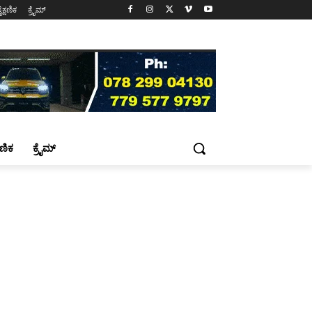
ೈಕ್ಷಣಿಕ
ಕ್ರೈಮ್
್ಷಣಿಕ
ಕ್ರೈಮ್