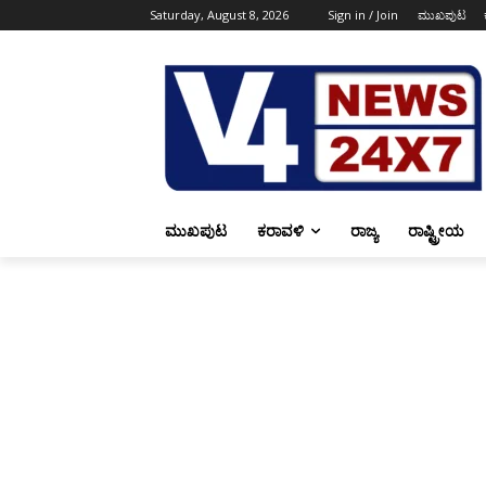
Saturday, August 8, 2026
Sign in / Join
ಮುಖಪುಟ
ಮುಖಪುಟ
ಕರಾವಳಿ
ರಾಜ್ಯ
ರಾಷ್ಟ್ರೀಯ