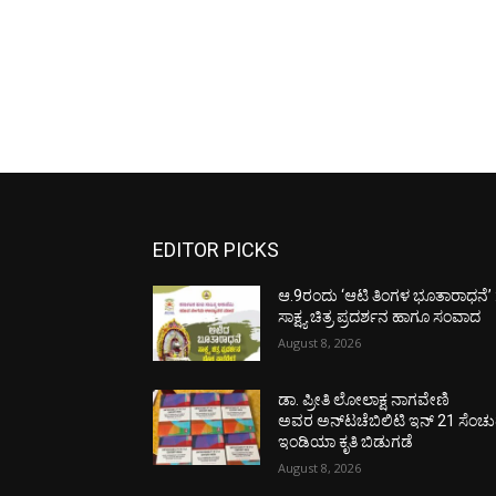
EDITOR PICKS
ಆ.9ರಂದು ‘ಆಟಿ ತಿಂಗಳ ಭೂತಾರಾಧನೆ’ 
ಸಾಕ್ಷ್ಯ ಚಿತ್ರ ಪ್ರದರ್ಶನ ಹಾಗೂ ಸಂವಾದ
August 8, 2026
ಡಾ. ಪ್ರೀತಿ ಲೋಲಾಕ್ಷ ನಾಗವೇಣಿ
ಅವರ ಅನ್‌ಟಚೆಬಿಲಿಟಿ ಇನ್ 21 ಸೆಂಚು
ಇಂಡಿಯಾ ಕೃತಿ ಬಿಡುಗಡೆ
August 8, 2026