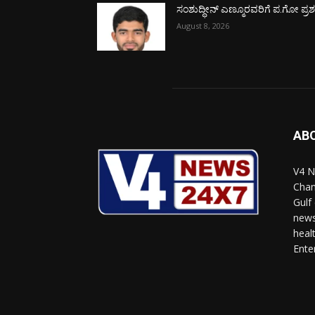
ಸಂಶುದ್ಧೀನ್ ಎಣ್ಮೂರವರಿಗೆ ಪ.ಗೋ ಪ್ರಶಸ್
August 8, 2026
AB
V4 N
Chan
Gulf
news
heal
Ente