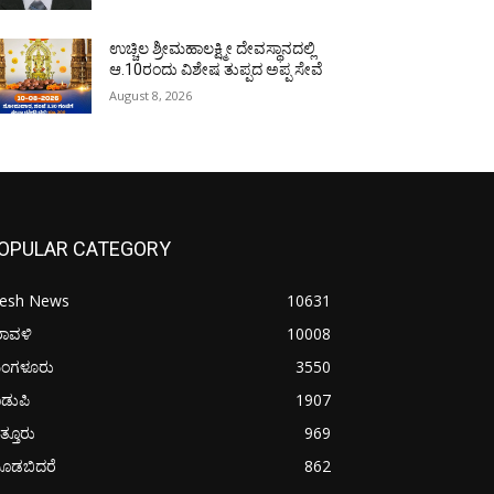
ಉಚ್ಚಿಲ ಶ್ರೀಮಹಾಲಕ್ಷ್ಮೀ ದೇವಸ್ಥಾನದಲ್ಲಿ
ಆ.10ರಂದು ವಿಶೇಷ ತುಪ್ಪದ ಅಪ್ಪ ಸೇವೆ
August 8, 2026
OPULAR CATEGORY
resh News
10631
ರಾವಳಿ
10008
ಂಗಳೂರು
3550
ಡುಪಿ
1907
ತ್ತೂರು
969
ೂಡಬಿದರೆ
862