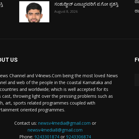
ರಾ
ತಿ
ಸಂಶುದ್ಧೀನ್ ಎಣ್ಮೂರವರಿಗೆ ಪ.ಗೋ ಪ್ರಶಸ್ತಿ
ರ
August 8, 2026
OUT US
F
ews Channel and V4news.Com being the most loved News
nel and web of the people in the coastal Karnataka and
 countries and worldwide; which is well accepted for its
 cast, throwing light over the pressing problems such as
th, art, sports related programmes coupled with
rtainment oriented programmes.
Contact us:
newsv4media@gmail.com
or
newsv4media8@gmail.com
Phone:
9243301874
or
9243306874