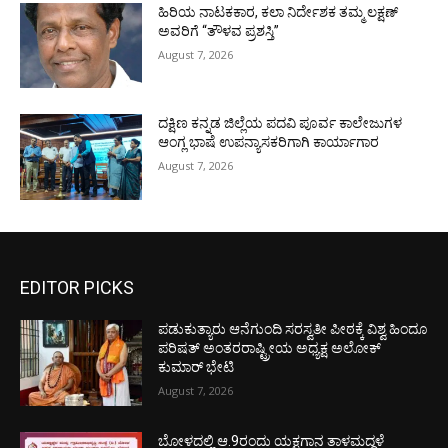
ಹಿರಿಯ ನಾಟಕಕಾರ, ಕಲಾ ನಿರ್ದೇಶಕ ತಮ್ಮ ಲಕ್ಷಣ್
ಅವರಿಗೆ “ತೌಳವ ಪ್ರಶಸ್ತಿ”
August 7, 2026
ದಕ್ಷಿಣ ಕನ್ನಡ ಜಿಲ್ಲೆಯ ಪದವಿ ಪೂರ್ವ ಕಾಲೇಜುಗಳ
ಆಂಗ್ಲ ಭಾಷೆ ಉಪನ್ಯಾಸಕರಿಗಾಗಿ ಕಾರ್ಯಾಗಾರ
August 7, 2026
EDITOR PICKS
ಪಡುಕುತ್ಯಾರು ಆನೆಗುಂದಿ ಸರಸ್ವತೀ ಪೀಠಕ್ಕೆ ವಿಶ್ವ ಹಿಂದೂ
ಪರಿಷತ್ ಅಂತರರಾಷ್ಟ್ರೀಯ ಅಧ್ಯಕ್ಷ ಅಲೋಕ್
ಕುಮಾರ್ ಭೇಟಿ
August 7, 2026
ಬೋಳದಲ್ಲಿ ಆ.9ರಂದು ಯಕ್ಷಗಾನ ತಾಳಮದ್ದಳೆ