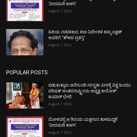
‘ವೀರಮಣಿ ಕಾಳಗ’
August 7, 2026
ಹಿರಿಯ ನಾಟಕಕಾರ, ಕಲಾ ನಿರ್ದೇಶಕ ತಮ್ಮ ಲಕ್ಷಣ್
ಅವರಿಗೆ “ತೌಳವ ಪ್ರಶಸ್ತಿ”
August 7, 2026
POPULAR POSTS
ಪಡುಕುತ್ಯಾರು ಆನೆಗುಂದಿ ಸರಸ್ವತೀ ಪೀಠಕ್ಕೆ ವಿಶ್ವ ಹಿಂದೂ
ಪರಿಷತ್ ಅಂತರರಾಷ್ಟ್ರೀಯ ಅಧ್ಯಕ್ಷ ಅಲೋಕ್
ಕುಮಾರ್ ಭೇಟಿ
August 7, 2026
ಬೋಳದಲ್ಲಿ ಆ.9ರಂದು ಯಕ್ಷಗಾನ ತಾಳಮದ್ದಳೆ
‘ವೀರಮಣಿ ಕಾಳಗ’
August 7, 2026