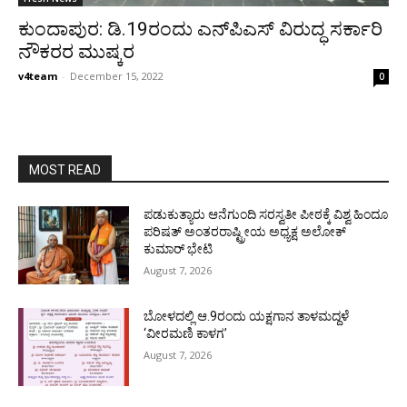
ಕುಂದಾಪುರ: ಡಿ.19ರಂದು ಎನ್‍ಪಿಎಸ್ ವಿರುದ್ಧ ಸರ್ಕಾರಿ
ನೌಕರರ ಮುಷ್ಕರ
v4team
-
December 15, 2022
0
MOST READ
ಪಡುಕುತ್ಯಾರು ಆನೆಗುಂದಿ ಸರಸ್ವತೀ ಪೀಠಕ್ಕೆ ವಿಶ್ವ ಹಿಂದೂ
ಪರಿಷತ್ ಅಂತರರಾಷ್ಟ್ರೀಯ ಅಧ್ಯಕ್ಷ ಅಲೋಕ್
ಕುಮಾರ್ ಭೇಟಿ
August 7, 2026
ಬೋಳದಲ್ಲಿ ಆ.9ರಂದು ಯಕ್ಷಗಾನ ತಾಳಮದ್ದಳೆ
‘ವೀರಮಣಿ ಕಾಳಗ’
August 7, 2026