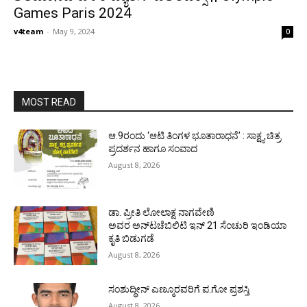
Games Paris 2024
v4team
-
May 9, 2024
0
MOST READ
ಆ.9ರಂದು ‘ಆಟಿ ತಿಂಗಳ ಭೂತಾರಾಧನೆ’ : ಸಾಕ್ಷ್ಯ ಚಿತ್ರ
ಪ್ರದರ್ಶನ ಹಾಗೂ ಸಂವಾದ
August 8, 2026
ಡಾ. ಪ್ರೀತಿ ಲೋಲಾಕ್ಷ ನಾಗವೇಣಿ
ಅವರ ಅನ್‌ಟಚೆಬಿಲಿಟಿ ಇನ್ 21 ಸೆಂಚುರಿ ಇಂಡಿಯಾ
ಕೃತಿ ಬಿಡುಗಡೆ
August 8, 2026
ಸಂಶುದ್ಧೀನ್ ಎಣ್ಮೂರವರಿಗೆ ಪ.ಗೋ ಪ್ರಶಸ್ತಿ
August 8, 2026