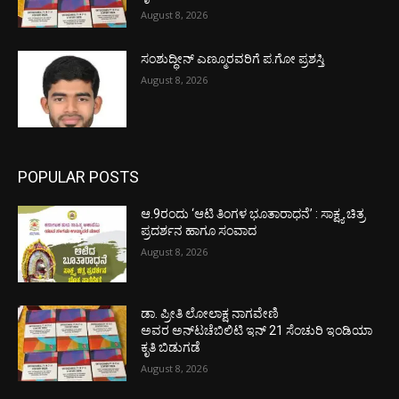
August 8, 2026
ಸಂಶುದ್ಧೀನ್ ಎಣ್ಮೂರವರಿಗೆ ಪ.ಗೋ ಪ್ರಶಸ್ತಿ
August 8, 2026
POPULAR POSTS
ಆ.9ರಂದು ‘ಆಟಿ ತಿಂಗಳ ಭೂತಾರಾಧನೆ’ : ಸಾಕ್ಷ್ಯ ಚಿತ್ರ
ಪ್ರದರ್ಶನ ಹಾಗೂ ಸಂವಾದ
August 8, 2026
ಡಾ. ಪ್ರೀತಿ ಲೋಲಾಕ್ಷ ನಾಗವೇಣಿ
ಅವರ ಅನ್‌ಟಚೆಬಿಲಿಟಿ ಇನ್ 21 ಸೆಂಚುರಿ ಇಂಡಿಯಾ
ಕೃತಿ ಬಿಡುಗಡೆ
August 8, 2026