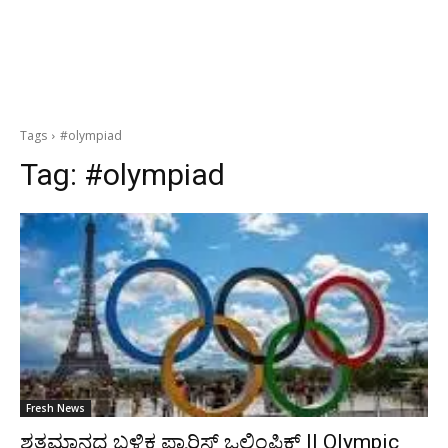
Tags
#olympiad
Tag:
#olympiad
Fresh News
ಶತಮಾನದ ಬಳಿಕ ಪ್ಯಾರಿಸ್ ಒಲಿಂಪಿಕ್ಸ್ || Olympic