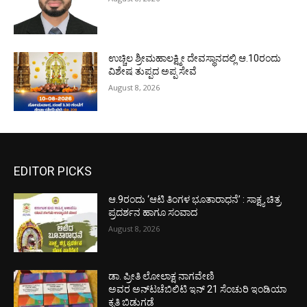
ಉಚ್ಚಿಲ ಶ್ರೀಮಹಾಲಕ್ಷ್ಮೀ ದೇವಸ್ಥಾನದಲ್ಲಿ ಆ.10ರಂದು
ವಿಶೇಷ ತುಪ್ಪದ ಅಪ್ಪ ಸೇವೆ
August 8, 2026
EDITOR PICKS
ಆ.9ರಂದು ‘ಆಟಿ ತಿಂಗಳ ಭೂತಾರಾಧನೆ’ : ಸಾಕ್ಷ್ಯ ಚಿತ್ರ
ಪ್ರದರ್ಶನ ಹಾಗೂ ಸಂವಾದ
August 8, 2026
ಡಾ. ಪ್ರೀತಿ ಲೋಲಾಕ್ಷ ನಾಗವೇಣಿ
ಅವರ ಅನ್‌ಟಚೆಬಿಲಿಟಿ ಇನ್ 21 ಸೆಂಚುರಿ ಇಂಡಿಯಾ
ಕೃತಿ ಬಿಡುಗಡೆ