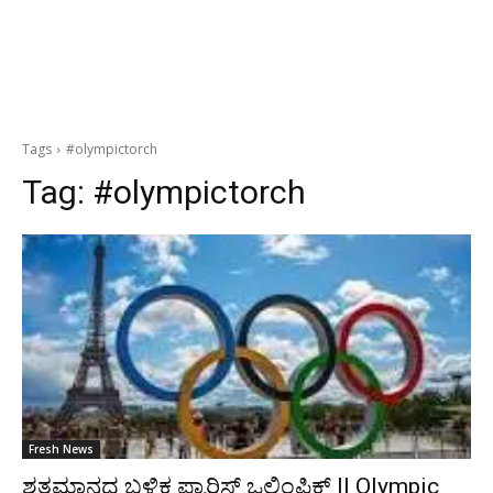
Tags
#olympictorch
Tag:
#olympictorch
Fresh News
ಶತಮಾನದ ಬಳಿಕ ಪ್ಯಾರಿಸ್ ಒಲಿಂಪಿಕ್ಸ್ || Olympic