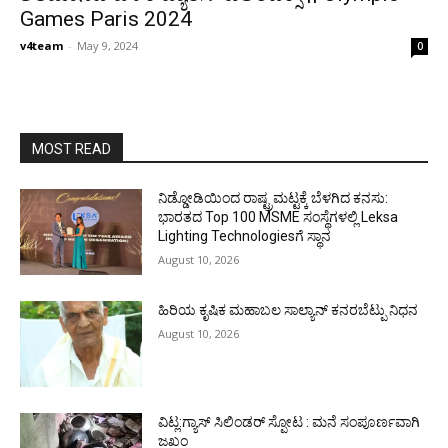
Games Paris 2024
v4team
-
May 9, 2024
0
MOST READ
ನಿಡ್ಡೋಡಿಯಿಂದ ರಾಷ್ಟ್ರಮಟ್ಟಕ್ಕೆ ಬೆಳಗಿದ ಕನಸು:
ಭಾರತದ Top 100 MSME ಸಂಸ್ಥೆಗಳಲ್ಲಿ Leksa
Lighting Technologiesಗೆ ಸ್ಥಾನ
August 10, 2026
ಹಿರಿಯ ಕೃಷಿಕ ಮಹಾಬಲ ಸಾಲ್ಯಾನ್ ಕನರಬೆಟ್ಪು ನಿಧನ
August 10, 2026
ವಿಟ್ಲ:ಗ್ಯಾಸ್ ಸಿಲಿಂಡರ್ ಸ್ಪೋಟ : ಮನೆ ಸಂಪೂರ್ಣವಾಗಿ
ಜಖಂ