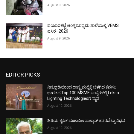
August 9, 2026
ವಂಜಾರಕಟ್ಟೆ ಆಂಗ್ಲಮಾಧ್ಯಮ ಶಾಲೆಯಲ್ಲಿ VEMS
ಐಸಿರ–2026
August 9, 2026
EDITOR PICKS
ನಿಡ್ಡೋಡಿಯಿಂದ ರಾಷ್ಟ್ರಮಟ್ಟಕ್ಕೆ ಬೆಳಗಿದ ಕನಸು:
ಭಾರತದ Top 100 MSME ಸಂಸ್ಥೆಗಳಲ್ಲಿ Leksa
Lighting Technologiesಗೆ ಸ್ಥಾನ
August 10, 2026
ಹಿರಿಯ ಕೃಷಿಕ ಮಹಾಬಲ ಸಾಲ್ಯಾನ್ ಕನರಬೆಟ್ಪು ನಿಧನ
August 10, 2026