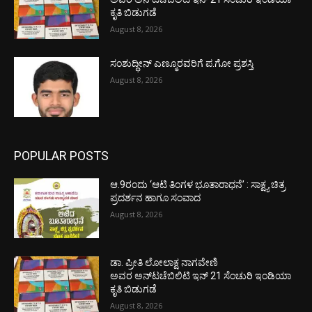
ಕೃತಿ ಬಿಡುಗಡೆ
August 8, 2026
ಸಂಶುದ್ಧೀನ್ ಎಣ್ಮೂರವರಿಗೆ ಪ.ಗೋ ಪ್ರಶಸ್ತಿ
August 8, 2026
POPULAR POSTS
ಆ.9ರಂದು ‘ಆಟಿ ತಿಂಗಳ ಭೂತಾರಾಧನೆ’ : ಸಾಕ್ಷ್ಯ ಚಿತ್ರ
ಪ್ರದರ್ಶನ ಹಾಗೂ ಸಂವಾದ
August 8, 2026
ಡಾ. ಪ್ರೀತಿ ಲೋಲಾಕ್ಷ ನಾಗವೇಣಿ
ಅವರ ಅನ್‌ಟಚೆಬಿಲಿಟಿ ಇನ್ 21 ಸೆಂಚುರಿ ಇಂಡಿಯಾ
ಕೃತಿ ಬಿಡುಗಡೆ
August 8, 2026