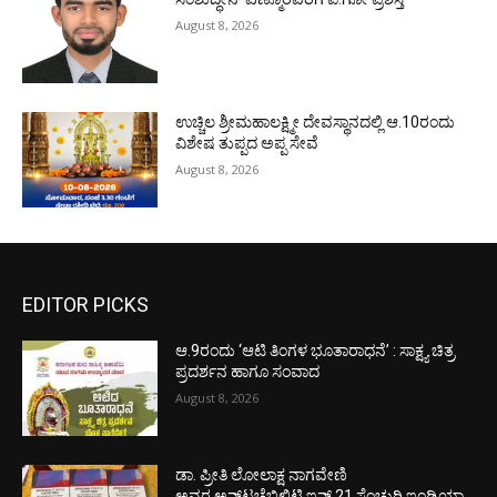
August 8, 2026
ಉಚ್ಚಿಲ ಶ್ರೀಮಹಾಲಕ್ಷ್ಮೀ ದೇವಸ್ಥಾನದಲ್ಲಿ ಆ.10ರಂದು
ವಿಶೇಷ ತುಪ್ಪದ ಅಪ್ಪ ಸೇವೆ
August 8, 2026
EDITOR PICKS
ಆ.9ರಂದು ‘ಆಟಿ ತಿಂಗಳ ಭೂತಾರಾಧನೆ’ : ಸಾಕ್ಷ್ಯ ಚಿತ್ರ
ಪ್ರದರ್ಶನ ಹಾಗೂ ಸಂವಾದ
August 8, 2026
ಡಾ. ಪ್ರೀತಿ ಲೋಲಾಕ್ಷ ನಾಗವೇಣಿ
ಅವರ ಅನ್‌ಟಚೆಬಿಲಿಟಿ ಇನ್ 21 ಸೆಂಚುರಿ ಇಂಡಿಯಾ