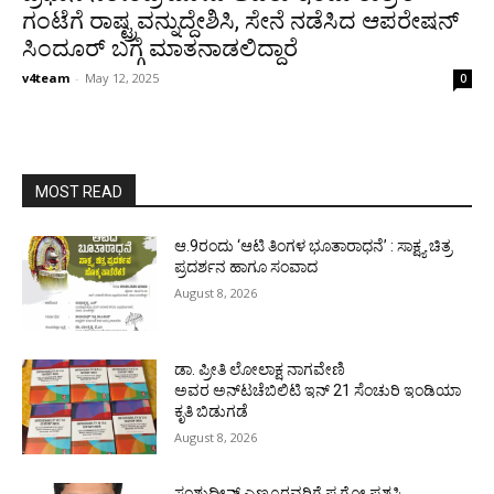
ಗಂಟೆಗೆ ರಾಷ್ಟ್ರವನ್ನುದ್ದೇಶಿಸಿ, ಸೇನೆ ನಡೆಸಿದ ಆಪರೇಷನ್
ಸಿಂದೂರ್ ಬಗ್ಗೆ ಮಾತನಾಡಲಿದ್ದಾರೆ
v4team
-
May 12, 2025
0
MOST READ
ಆ.9ರಂದು ‘ಆಟಿ ತಿಂಗಳ ಭೂತಾರಾಧನೆ’ : ಸಾಕ್ಷ್ಯ ಚಿತ್ರ
ಪ್ರದರ್ಶನ ಹಾಗೂ ಸಂವಾದ
August 8, 2026
ಡಾ. ಪ್ರೀತಿ ಲೋಲಾಕ್ಷ ನಾಗವೇಣಿ
ಅವರ ಅನ್‌ಟಚೆಬಿಲಿಟಿ ಇನ್ 21 ಸೆಂಚುರಿ ಇಂಡಿಯಾ
ಕೃತಿ ಬಿಡುಗಡೆ
August 8, 2026
ಸಂಶುದ್ಧೀನ್ ಎಣ್ಮೂರವರಿಗೆ ಪ.ಗೋ ಪ್ರಶಸ್ತಿ