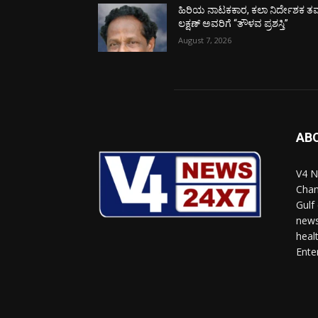
ಹಿರಿಯ ನಾಟಕಕಾರ, ಕಲಾ ನಿರ್ದೇಶಕ ತಮ
ಲಕ್ಷಣ್ ಅವರಿಗೆ “ತೌಳವ ಪ್ರಶಸ್ತಿ”
August 7, 2026
AB
V4 N
Chan
Gulf
news
heal
Ente