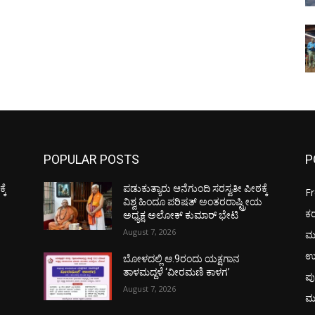
POPULAR POSTS
P
ಕೆ
ಪಡುಕುತ್ಯಾರು ಆನೆಗುಂದಿ ಸರಸ್ವತೀ ಪೀಠಕ್ಕೆ
F
ಯ
ವಿಶ್ವ ಹಿಂದೂ ಪರಿಷತ್ ಅಂತರರಾಷ್ಟ್ರೀಯ
ಕ
ಅಧ್ಯಕ್ಷ ಅಲೋಕ್ ಕುಮಾರ್ ಭೇಟಿ
August 7, 2026
ಮ
ಉ
ಬೋಳದಲ್ಲಿ ಆ.9ರಂದು ಯಕ್ಷಗಾನ
ತಾಳಮದ್ದಳೆ ‘ವೀರಮಣಿ ಕಾಳಗ’
ಪು
August 7, 2026
ಮ