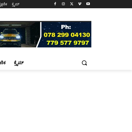
ೈಕ್ಷಣಿಕ
ಕ್ರೈಮ್
್ಷಣಿಕ
ಕ್ರೈಮ್