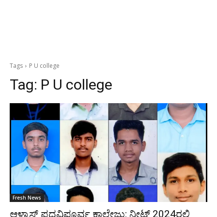
Tags
P U college
Tag:
P U college
Fresh News
ಆಳ್ವಾಸ್‌ ಪದವಿಪೂರ್ವ ಕಾಲೇಜು: ನೀಟ್ 2024ರಲ್ಲಿ