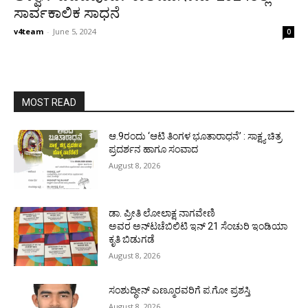
ಸಾರ್ವಕಾಲಿಕ ಸಾಧನೆ
v4team
-
June 5, 2024
0
MOST READ
ಆ.9ರಂದು ‘ಆಟಿ ತಿಂಗಳ ಭೂತಾರಾಧನೆ’ : ಸಾಕ್ಷ್ಯ ಚಿತ್ರ
ಪ್ರದರ್ಶನ ಹಾಗೂ ಸಂವಾದ
August 8, 2026
ಡಾ. ಪ್ರೀತಿ ಲೋಲಾಕ್ಷ ನಾಗವೇಣಿ
ಅವರ ಅನ್‌ಟಚೆಬಿಲಿಟಿ ಇನ್ 21 ಸೆಂಚುರಿ ಇಂಡಿಯಾ
ಕೃತಿ ಬಿಡುಗಡೆ
August 8, 2026
ಸಂಶುದ್ಧೀನ್ ಎಣ್ಮೂರವರಿಗೆ ಪ.ಗೋ ಪ್ರಶಸ್ತಿ
August 8, 2026