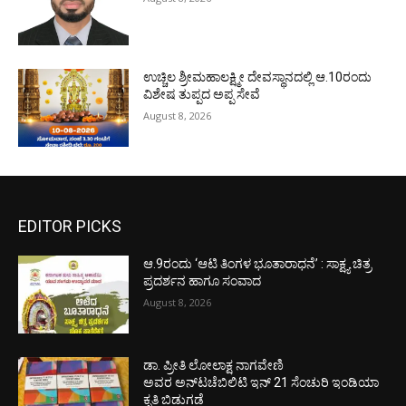
ಉಚ್ಚಿಲ ಶ್ರೀಮಹಾಲಕ್ಷ್ಮೀ ದೇವಸ್ಥಾನದಲ್ಲಿ ಆ.10ರಂದು
ವಿಶೇಷ ತುಪ್ಪದ ಅಪ್ಪ ಸೇವೆ
August 8, 2026
EDITOR PICKS
ಆ.9ರಂದು ‘ಆಟಿ ತಿಂಗಳ ಭೂತಾರಾಧನೆ’ : ಸಾಕ್ಷ್ಯ ಚಿತ್ರ
ಪ್ರದರ್ಶನ ಹಾಗೂ ಸಂವಾದ
August 8, 2026
ಡಾ. ಪ್ರೀತಿ ಲೋಲಾಕ್ಷ ನಾಗವೇಣಿ
ಅವರ ಅನ್‌ಟಚೆಬಿಲಿಟಿ ಇನ್ 21 ಸೆಂಚುರಿ ಇಂಡಿಯಾ
ಕೃತಿ ಬಿಡುಗಡೆ