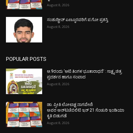
August 8, 2026
ಸಂಶುದ್ಧೀನ್ ಎಣ್ಮೂರವರಿಗೆ ಪ.ಗೋ ಪ್ರಶಸ್ತಿ
August 8, 2026
POPULAR POSTS
ಆ.9ರಂದು ‘ಆಟಿ ತಿಂಗಳ ಭೂತಾರಾಧನೆ’ : ಸಾಕ್ಷ್ಯ ಚಿತ್ರ
ಪ್ರದರ್ಶನ ಹಾಗೂ ಸಂವಾದ
August 8, 2026
ಡಾ. ಪ್ರೀತಿ ಲೋಲಾಕ್ಷ ನಾಗವೇಣಿ
ಅವರ ಅನ್‌ಟಚೆಬಿಲಿಟಿ ಇನ್ 21 ಸೆಂಚುರಿ ಇಂಡಿಯಾ
ಕೃತಿ ಬಿಡುಗಡೆ
August 8, 2026