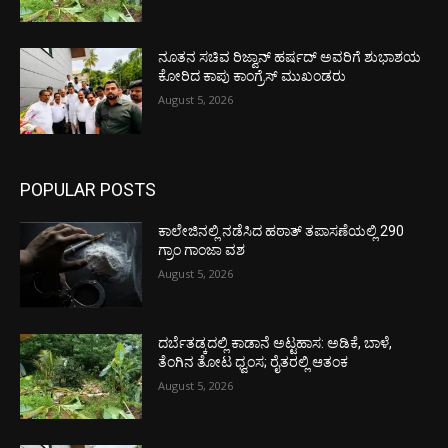
ನೂತನ ಸಚಿವ ರಿಜ್ವಾನ್ ಹರ್ಷದ್ ಅವರಿಗೆ ಶುಭಾಶಯ
ಕೋರಿದ ಕಾಪು ಕಾಂಗ್ರೆಸ್ ಮುಖಂಡರು
August 5, 2026
POPULAR POSTS
ಕಾಲೇಜಿನಲ್ಲಿ ನಡೆಸಿದ ಹಠಾತ್ ತಪಾಸಣೆಯಲ್ಲಿ 290
ಗ್ರಾಂ ಗಾಂಜಾ ವಶ
August 5, 2026
ದರ್ಬೆತಡ್ಕದಲ್ಲಿ ಕಾಡಾನೆ ಅಟ್ಟಹಾಸ: ಅಡಿಕೆ, ಬಾಳೆ,
ತೆಂಗಿನ ತೋಟ ಧ್ವಂಸ; ರೈತರಲ್ಲಿ ಆತಂಕ
August 5, 2026