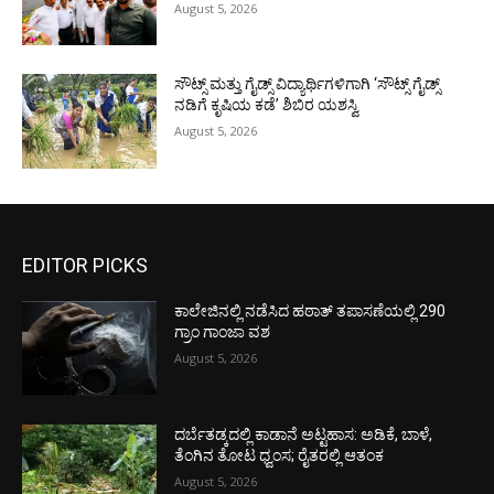
August 5, 2026
ಸೌಟ್ಸ್ ಮತ್ತು ಗೈಡ್ಸ್ ವಿದ್ಯಾರ್ಥಿಗಳಿಗಾಗಿ ‘ಸೌಟ್ಸ್ ಗೈಡ್ಸ್
ನಡಿಗೆ ಕೃಷಿಯ ಕಡೆ’ ಶಿಬಿರ ಯಶಸ್ವಿ
August 5, 2026
EDITOR PICKS
ಕಾಲೇಜಿನಲ್ಲಿ ನಡೆಸಿದ ಹಠಾತ್ ತಪಾಸಣೆಯಲ್ಲಿ 290
ಗ್ರಾಂ ಗಾಂಜಾ ವಶ
August 5, 2026
ದರ್ಬೆತಡ್ಕದಲ್ಲಿ ಕಾಡಾನೆ ಅಟ್ಟಹಾಸ: ಅಡಿಕೆ, ಬಾಳೆ,
ತೆಂಗಿನ ತೋಟ ಧ್ವಂಸ; ರೈತರಲ್ಲಿ ಆತಂಕ
August 5, 2026