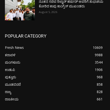
ನೂತನ ಸಚಿವ ರಿಜ್ವಾನ್ ಹರ್ಷದ್ ಅವರಿಗೆ ಶುಭಾಶಯ
ಕೋರಿದ ಕಾಪು ಕಾಂಗ್ರೆಸ್ ಮುಖಂಡರು
August 5, 2026
POPULAR CATEGORY
Fresh News
10609
ಕರಾವಳಿ
9988
ಮಂಗಳೂರು
3544
ಉಡುಪಿ
1906
ಪುತ್ತೂರು
968
ಮೂಡಬಿದರೆ
858
ರಾಜ್ಯ
828
ರಾಜಕೀಯ
661