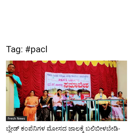
Tag:
#pacl
Fresh News
ಬ್ಲೇಡ್ ಕಂಪೆನಿಗಳ ಮೋಸದ ಜಾಲಕ್ಕೆ ಬಲಿಬೀಳಬೇಡಿ-