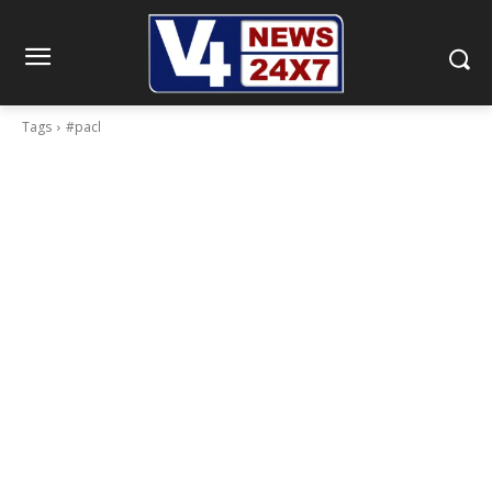
Tags
#pacl