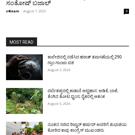
ಸಂತೋಷ್ ಬಜಾಲ್
v4team
-
August 7, 2023
0
MOST READ
ಕಾಲೇಜಿನಲ್ಲಿ ನಡೆಸಿದ ಹಠಾತ್ ತಪಾಸಣೆಯಲ್ಲಿ 290
ಗ್ರಾಂ ಗಾಂಜಾ ವಶ
August 5, 2026
ದರ್ಬೆತಡ್ಕದಲ್ಲಿ ಕಾಡಾನೆ ಅಟ್ಟಹಾಸ: ಅಡಿಕೆ, ಬಾಳೆ,
ತೆಂಗಿನ ತೋಟ ಧ್ವಂಸ; ರೈತರಲ್ಲಿ ಆತಂಕ
August 5, 2026
ನೂತನ ಸಚಿವ ರಿಜ್ವಾನ್ ಹರ್ಷದ್ ಅವರಿಗೆ ಶುಭಾಶಯ
ಕೋರಿದ ಕಾಪು ಕಾಂಗ್ರೆಸ್ ಮುಖಂಡರು