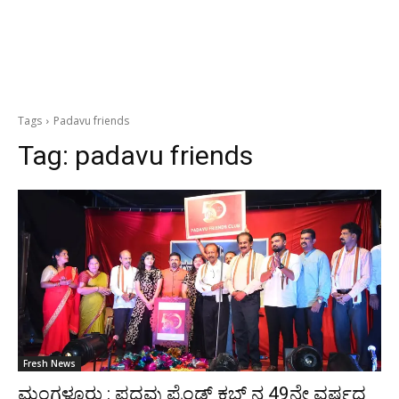
Tags
Padavu friends
Tag:
padavu friends
Fresh News
ಮಂಗಳೂರು : ಪದವು ಫ್ರೆಂಡ್ಸ್ ಕ್ಲಬ್ ನ 49ನೇ ವರ್ಷದ