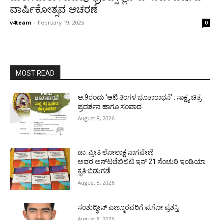
ವಾರ್ಷಿಕೋತ್ಸವ ಆಚರಣೆ
v4team
-
February 19, 2025
0
MOST READ
ಆ.9ರಂದು ‘ಆಟಿ ತಿಂಗಳ ಭೂತಾರಾಧನೆ’ : ಸಾಕ್ಷ್ಯ ಚಿತ್ರ
ಪ್ರದರ್ಶನ ಹಾಗೂ ಸಂವಾದ
August 8, 2026
ಡಾ. ಪ್ರೀತಿ ಲೋಲಾಕ್ಷ ನಾಗವೇಣಿ
ಅವರ ಅನ್‌ಟಚೆಬಿಲಿಟಿ ಇನ್ 21 ಸೆಂಚುರಿ ಇಂಡಿಯಾ
ಕೃತಿ ಬಿಡುಗಡೆ
August 8, 2026
ಸಂಶುದ್ಧೀನ್ ಎಣ್ಮೂರವರಿಗೆ ಪ.ಗೋ ಪ್ರಶಸ್ತಿ
August 8, 2026