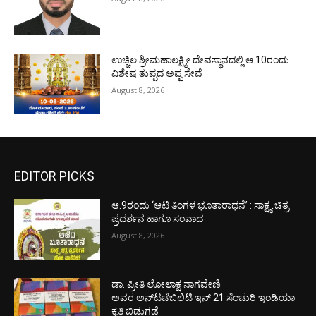
ಉಚ್ಚಿಲ ಶ್ರೀಮಹಾಲಕ್ಷ್ಮೀ ದೇವಸ್ಥಾನದಲ್ಲಿ ಆ.10ರಂದು
ವಿಶೇಷ ತುಪ್ಪದ ಅಪ್ಪ ಸೇವೆ
August 8, 2026
EDITOR PICKS
ಆ.9ರಂದು ‘ಆಟಿ ತಿಂಗಳ ಭೂತಾರಾಧನೆ’ : ಸಾಕ್ಷ್ಯ ಚಿತ್ರ
ಪ್ರದರ್ಶನ ಹಾಗೂ ಸಂವಾದ
August 8, 2026
ಡಾ. ಪ್ರೀತಿ ಲೋಲಾಕ್ಷ ನಾಗವೇಣಿ
ಅವರ ಅನ್‌ಟಚೆಬಿಲಿಟಿ ಇನ್ 21 ಸೆಂಚುರಿ ಇಂಡಿಯಾ
ಕೃತಿ ಬಿಡುಗಡೆ