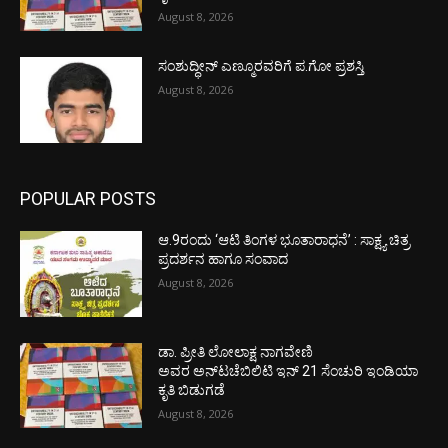
August 8, 2026
ಸಂಶುದ್ಧೀನ್ ಎಣ್ಮೂರವರಿಗೆ ಪ.ಗೋ ಪ್ರಶಸ್ತಿ
August 8, 2026
POPULAR POSTS
ಆ.9ರಂದು ‘ಆಟಿ ತಿಂಗಳ ಭೂತಾರಾಧನೆ’ : ಸಾಕ್ಷ್ಯ ಚಿತ್ರ
ಪ್ರದರ್ಶನ ಹಾಗೂ ಸಂವಾದ
August 8, 2026
ಡಾ. ಪ್ರೀತಿ ಲೋಲಾಕ್ಷ ನಾಗವೇಣಿ
ಅವರ ಅನ್‌ಟಚೆಬಿಲಿಟಿ ಇನ್ 21 ಸೆಂಚುರಿ ಇಂಡಿಯಾ
ಕೃತಿ ಬಿಡುಗಡೆ
August 8, 2026