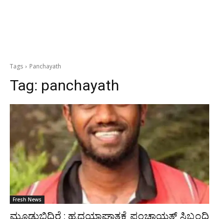
Tags
Panchayath
Tag:
panchayath
Fresh News
ಮೂಡುಬಿದಿರೆ : ಹೃದಯಾಘಾತಕ್ಕೆ ಪಂಚಾಯತ್ ಸಿಬ್ಬಂದಿ