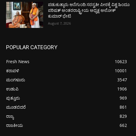
ಪಡುಕುತ್ಯಾರು ಆನೆಗುಂದಿ ಸರಸ್ವತೀ ಪೀಠಕ್ಕೆ ವಿಶ್ವ ಹಿಂದೂ
ಪರಿಷತ್ ಅಂತರರಾಷ್ಟ್ರೀಯ ಅಧ್ಯಕ್ಷ ಅಲೋಕ್
ಕುಮಾರ್ ಭೇಟಿ
August 7, 2026
POPULAR CATEGORY
Fresh News
10623
ಕರಾವಳಿ
10001
ಮಂಗಳೂರು
3547
ಉಡುಪಿ
1906
ಪುತ್ತೂರು
969
ಮೂಡಬಿದರೆ
861
ರಾಜ್ಯ
829
ರಾಜಕೀಯ
662