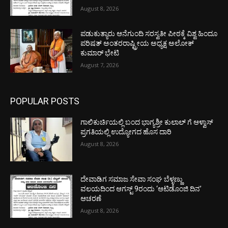
August 8, 2026
ಪಡುಕುತ್ಯಾರು ಆನೆಗುಂದಿ ಸರಸ್ವತೀ ಪೀಠಕ್ಕೆ ವಿಶ್ವ ಹಿಂದೂ
ಪರಿಷತ್ ಅಂತರರಾಷ್ಟ್ರೀಯ ಅಧ್ಯಕ್ಷ ಅಲೋಕ್
ಕುಮಾರ್ ಭೇಟಿ
August 7, 2026
POPULAR POSTS
ಗಾಲಿಕುರ್ಚಿಯಲ್ಲಿ ಬಂದ ಭಾಗ್ಯಶ್ರೀ ಕುಲಾಲ್ ಗೆ ಆಳ್ವಾಸ್
ಪ್ರಗತಿಯಲ್ಲಿ ಉದ್ಯೋಗದ ಹೊಸ ದಾರಿ
August 8, 2026
ದೇವಾಡಿಗ ಸಮಾಜ ಸೇವಾ ಸಂಘ ಬೆಳ್ಳಣ್ಣು
ವಲಯದಿಂದ ಆಗಸ್ಟ್ 9ರಂದು ‘ಆಟಿಡೊಂಜಿ ದಿನ’
ಆಚರಣೆ
August 8, 2026