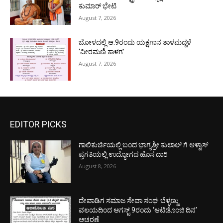
ಕುಮಾರ್ ಭೇಟಿ
August 7, 2026
ಬೋಳದಲ್ಲಿ ಆ.9ರಂದು ಯಕ್ಷಗಾನ ತಾಳಮದ್ದಳೆ
‘ವೀರಮಣಿ ಕಾಳಗ’
August 7, 2026
EDITOR PICKS
ಗಾಲಿಕುರ್ಚಿಯಲ್ಲಿ ಬಂದ ಭಾಗ್ಯಶ್ರೀ ಕುಲಾಲ್ ಗೆ ಆಳ್ವಾಸ್
ಪ್ರಗತಿಯಲ್ಲಿ ಉದ್ಯೋಗದ ಹೊಸ ದಾರಿ
August 8, 2026
ದೇವಾಡಿಗ ಸಮಾಜ ಸೇವಾ ಸಂಘ ಬೆಳ್ಳಣ್ಣು
ವಲಯದಿಂದ ಆಗಸ್ಟ್ 9ರಂದು ‘ಆಟಿಡೊಂಜಿ ದಿನ’
ಆಚರಣೆ