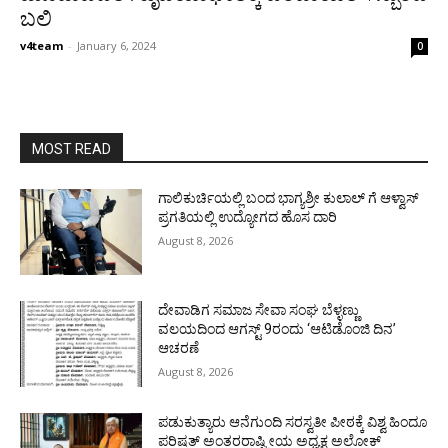
ಬಲಿ
v4team
-
January 6, 2024
0
MOST READ
ಗಾಲಿಕುರ್ಚಿಯಲ್ಲಿ ಬಂದ ಭಾಗ್ಯಶ್ರೀ ಕುಲಾಲ್ ಗೆ ಆಳ್ವಾಸ್
ಪ್ರಗತಿಯಲ್ಲಿ ಉದ್ಯೋಗದ ಹೊಸ ದಾರಿ
August 8, 2026
ದೇವಾಡಿಗ ಸಮಾಜ ಸೇವಾ ಸಂಘ ಬೆಳ್ಳಣ್ಣು
ವಲಯದಿಂದ ಆಗಸ್ಟ್ 9ರಂದು ‘ಆಟಿಡೊಂಜಿ ದಿನ’
ಆಚರಣೆ
August 8, 2026
ಪಡುಕುತ್ಯಾರು ಆನೆಗುಂದಿ ಸರಸ್ವತೀ ಪೀಠಕ್ಕೆ ವಿಶ್ವ ಹಿಂದೂ
ಪರಿಷತ್ ಅಂತರರಾಷ್ಟ್ರೀಯ ಅಧ್ಯಕ್ಷ ಅಲೋಕ್