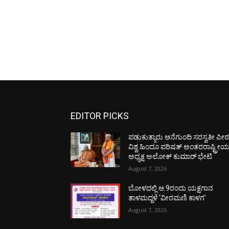
EDITOR PICKS
ಪಡುಕುತ್ಯಾರು ಆನೆಗುಂದಿ ಸರಸ್ವತೀ ಪೀಠಕ್
ವಿಶ್ವ ಹಿಂದೂ ಪರಿಷತ್ ಅಂತರರಾಷ್ಟ್ರೀ
ಅಧ್ಯಕ್ಷ ಅಲೋಕ್ ಕುಮಾರ್ ಭೇಟಿ
August 7, 2026
ಬೋಳದಲ್ಲಿ ಆ.9ರಂದು ಯಕ್ಷಗಾನ
ತಾಳಮದ್ದಳೆ ‘ವೀರಮಣಿ ಕಾಳಗ’
August 7, 2026