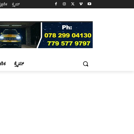
ೈಕ್ಷಣಿಕ
ಕ್ರೈಮ್
್ಷಣಿಕ
ಕ್ರೈಮ್