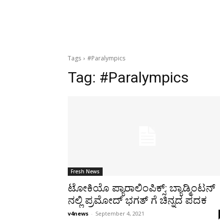
Tags
#Paralympics
Tag:
#Paralympics
Fresh News
ಟೋಕಿಯೊ ಪ್ಯಾರಾಲಿಂಪಿಕ್ಸ್: ಬ್ಯಾಡ್ಮಿಂಟನ್
ನಲ್ಲಿ ಪ್ರಮೋದ್ ಭಗತ್ ಗೆ ಚಿನ್ನದ ಪದಕ
v4news
-
September 4, 2021