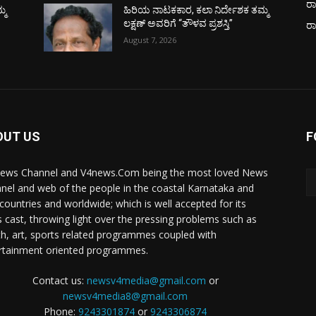
ರಾ
್ಮ
ಹಿರಿಯ ನಾಟಕಕಾರ, ಕಲಾ ನಿರ್ದೇಶಕ ತಮ್ಮ
ಲಕ್ಷಣ್ ಅವರಿಗೆ “ತೌಳವ ಪ್ರಶಸ್ತಿ”
ರ
August 7, 2026
OUT US
F
ews Channel and V4news.Com being the most loved News
nel and web of the people in the coastal Karnataka and
 countries and worldwide; which is well accepted for its
 cast, throwing light over the pressing problems such as
th, art, sports related programmes coupled with
rtainment oriented programmes.
Contact us:
newsv4media@gmail.com
or
newsv4media8@gmail.com
Phone:
9243301874
or
9243306874