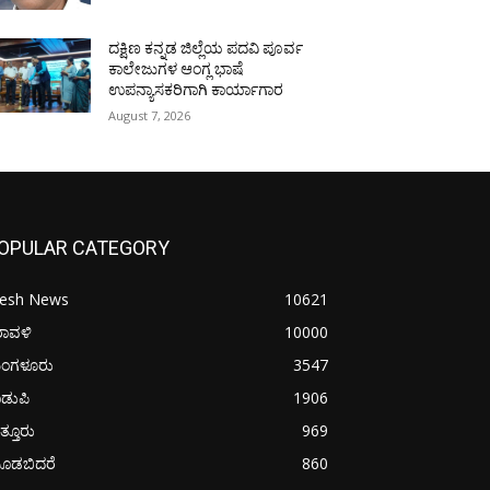
ದಕ್ಷಿಣ ಕನ್ನಡ ಜಿಲ್ಲೆಯ ಪದವಿ ಪೂರ್ವ
ಕಾಲೇಜುಗಳ ಆಂಗ್ಲ ಭಾಷೆ
ಉಪನ್ಯಾಸಕರಿಗಾಗಿ ಕಾರ್ಯಾಗಾರ
August 7, 2026
OPULAR CATEGORY
resh News
10621
ರಾವಳಿ
10000
ಂಗಳೂರು
3547
ಡುಪಿ
1906
ತ್ತೂರು
969
ೂಡಬಿದರೆ
860