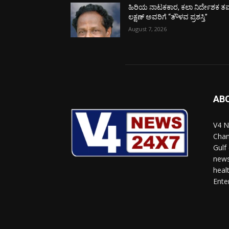
ಹಿರಿಯ ನಾಟಕಕಾರ, ಕಲಾ ನಿರ್ದೇಶಕ ತಮ
ಲಕ್ಷಣ್ ಅವರಿಗೆ “ತೌಳವ ಪ್ರಶಸ್ತಿ”
August 7, 2026
AB
V4 N
Chan
Gulf
news
heal
Ente