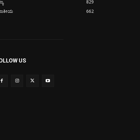
ಜ್ಯ
829
ಾಜಕೀಯ
662
OLLOW US