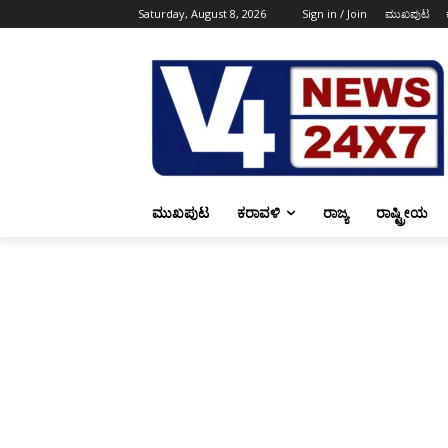
Saturday, August 8, 2026
Sign in / Join
ಮುಖಪುಟ
ಮುಖಪುಟ
ಕರಾವಳಿ
ರಾಜ್ಯ
ರಾಷ್ಟ್ರೀಯ