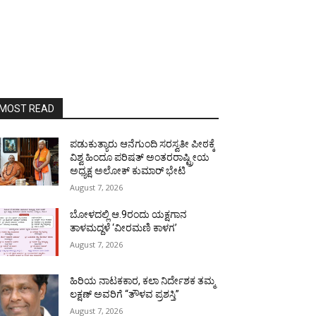
MOST READ
ಪಡುಕುತ್ಯಾರು ಆನೆಗುಂದಿ ಸರಸ್ವತೀ ಪೀಠಕ್ಕೆ
ವಿಶ್ವ ಹಿಂದೂ ಪರಿಷತ್ ಅಂತರರಾಷ್ಟ್ರೀಯ
ಅಧ್ಯಕ್ಷ ಅಲೋಕ್ ಕುಮಾರ್ ಭೇಟಿ
August 7, 2026
ಬೋಳದಲ್ಲಿ ಆ.9ರಂದು ಯಕ್ಷಗಾನ
ತಾಳಮದ್ದಳೆ ‘ವೀರಮಣಿ ಕಾಳಗ’
August 7, 2026
ಹಿರಿಯ ನಾಟಕಕಾರ, ಕಲಾ ನಿರ್ದೇಶಕ ತಮ್ಮ
ಲಕ್ಷಣ್ ಅವರಿಗೆ “ತೌಳವ ಪ್ರಶಸ್ತಿ”
August 7, 2026