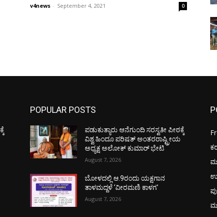
v4news
-
September 4, 2021
0
POPULAR POSTS
P
ಕೆ
ಪಡುಕುತ್ಯಾರು ಆನೆಗುಂದಿ ಸರಸ್ವತೀ ಪೀಠಕ್ಕೆ
F
ಯ
ವಿಶ್ವ ಹಿಂದೂ ಪರಿಷತ್ ಅಂತರರಾಷ್ಟ್ರೀಯ
ಕ
ಅಧ್ಯಕ್ಷ ಅಲೋಕ್ ಕುಮಾರ್ ಭೇಟಿ
August 7, 2026
ಮ
ಉ
ಬೋಳದಲ್ಲಿ ಆ.9ರಂದು ಯಕ್ಷಗಾನ
ತಾಳಮದ್ದಳೆ ‘ವೀರಮಣಿ ಕಾಳಗ’
ಪು
August 7, 2026
ಮ