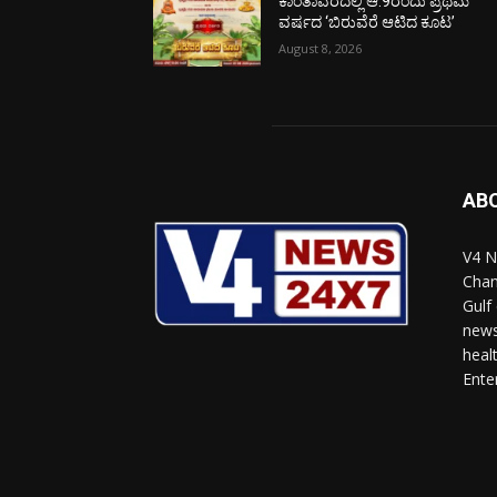
ಕಾಂತಾವರದಲ್ಲಿ ಆ.9ರಂದು ಪ್ರಥಮ
ವರ್ಷದ ‘ಬಿರುವೆರೆ ಆಟಿದ ಕೂಟ’
August 8, 2026
AB
V4 N
Chan
Gulf
news
heal
Ente