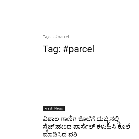
Tags
#parcel
Tag:
#parcel
Fresh News
ವಿಶಾಲ ಗಾಣಿಗ ಕೊಲೆಗೆ ದುಬೈನಲ್ಲಿ
ಸ್ಕೆಚ್:ಹಣದ ಪಾರ್ಸೆಲ್ ಕಳುಹಿಸಿ ಕೊಲೆ
ಮಾಡಿಸಿದ ಪತಿ