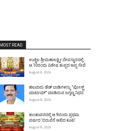
MOST READ
ಉಚ್ಚಿಲ ಶ್ರೀಮಹಾಲಕ್ಷ್ಮೀ ದೇವಸ್ಥಾನದಲ್ಲಿ
ಆ.10ರಂದು ವಿಶೇಷ ತುಪ್ಪದ ಅಪ್ಪ ಸೇವೆ
August 8, 2026
ಹಲವಾರು ಡೆಡ್ ಬಾಡಿಗಳನ್ನು “ಪೋಸ್ಟ್
ಮಾರ್ಟಮ್” ಮಾಡಿರುವ ಜಗ್ಗಣ್ಣ ನಿಧನ
August 8, 2026
ಕಾಂತಾವರದಲ್ಲಿ ಆ.9ರಂದು ಪ್ರಥಮ
ವರ್ಷದ ‘ಬಿರುವೆರೆ ಆಟಿದ ಕೂಟ’
August 8, 2026