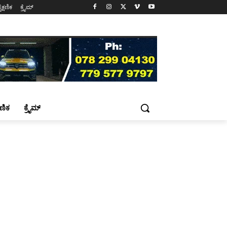
ೈಕ್ಷಣಿಕ
ಕ್ರೈಮ್
್ಷಣಿಕ
ಕ್ರೈಮ್