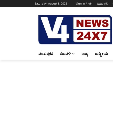
Saturday, August 8, 2026
Sign in / Join
ಮುಖಪುಟ
ಮುಖಪುಟ
ಕರಾವಳಿ
ರಾಜ್ಯ
ರಾಷ್ಟ್ರೀಯ