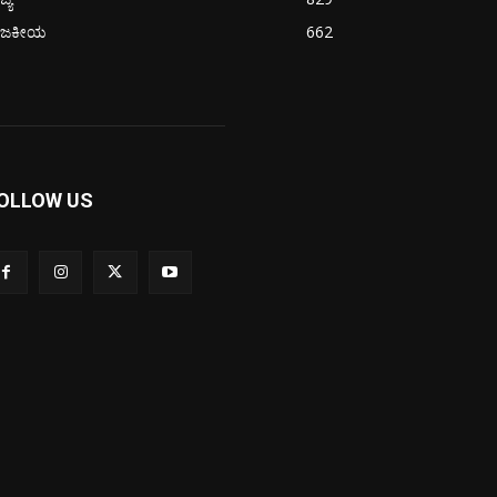
ಾಜಕೀಯ
662
OLLOW US