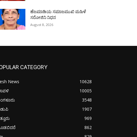
ಹೆಜಮಾಡಿಯ ಸಮಾಜಮುಖಿ ಮಹಿಳೆ
ಸರೋಜಿನಿ ನಿಧನ
August 8, 2026
OPULAR CATEGORY
resh News
10628
ರಾವಳಿ
10005
ಂಗಳೂರು
3548
ಡುಪಿ
1907
ತ್ತೂರು
969
ೂಡಬಿದರೆ
862
ಜ್ಯ
829