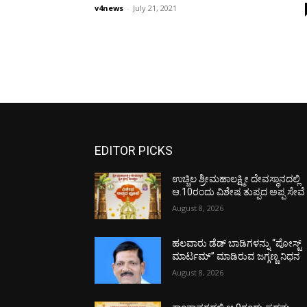
v4news
-
July 21, 2021
EDITOR PICKS
ಉಚ್ಚಿಲ ಶ್ರೀಮಹಾಲಕ್ಷ್ಮೀ ದೇವಸ್ಥಾನದಲ್ಲಿ
ಆ.10ರಂದು ವಿಶೇಷ ತುಪ್ಪದ ಅಪ್ಪ ಸೇವೆ
August 8, 2026
ಹಲವಾರು ಡೆಡ್ ಬಾಡಿಗಳನ್ನು “ಪೋಸ್ಟ್
ಮಾರ್ಟಮ್” ಮಾಡಿರುವ ಜಗ್ಗಣ್ಣ ನಿಧನ
August 8, 2026