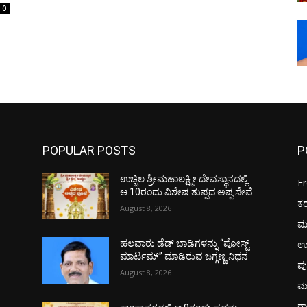
0
POPULAR POSTS
P
ಉಚ್ಚಿಲ ಶ್ರೀಮಹಾಲಕ್ಷ್ಮೀ ದೇವಸ್ಥಾನದಲ್ಲಿ
F
ಆ.10ರಂದು ವಿಶೇಷ ತುಪ್ಪದ ಅಪ್ಪ ಸೇವೆ
ಕ
August 8, 2026
ಮ
ಉ
ಹಲವಾರು ಡೆಡ್ ಬಾಡಿಗಳನ್ನು “ಪೋಸ್ಟ್
ಮಾರ್ಟಮ್” ಮಾಡಿರುವ ಜಗ್ಗಣ್ಣ ನಿಧನ
ಪು
August 8, 2026
ಮ
ರಾ