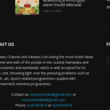
ಕಾಂತಾವರದಲ್ಲಿ ಆ.9ರಂದು ಪ್ರಥಮ
ವರ್ಷದ ‘ಬಿರುವೆರೆ ಆಟಿದ ಕೂಟ’
ರ
August 8, 2026
OUT US
F
ews Channel and V4news.Com being the most loved News
nel and web of the people in the coastal Karnataka and
 countries and worldwide; which is well accepted for its
 cast, throwing light over the pressing problems such as
th, art, sports related programmes coupled with
rtainment oriented programmes.
Contact us:
newsv4media@gmail.com
or
newsv4media8@gmail.com
Phone:
9243301874
or
9243306874