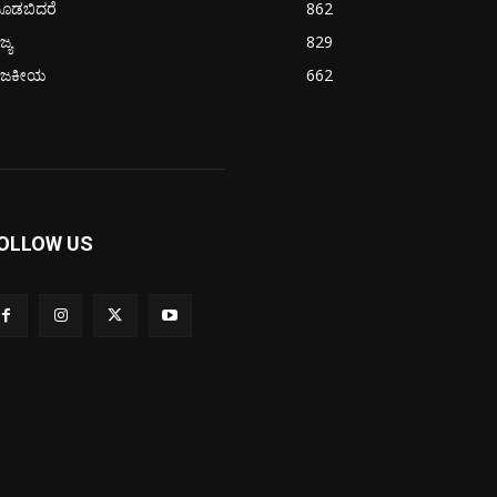
ೂಡಬಿದರೆ
862
ಜ್ಯ
829
ಾಜಕೀಯ
662
OLLOW US