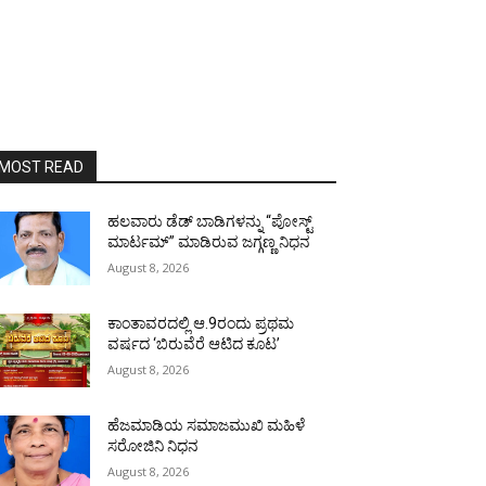
MOST READ
ಹಲವಾರು ಡೆಡ್ ಬಾಡಿಗಳನ್ನು “ಪೋಸ್ಟ್
ಮಾರ್ಟಮ್” ಮಾಡಿರುವ ಜಗ್ಗಣ್ಣ ನಿಧನ
August 8, 2026
ಕಾಂತಾವರದಲ್ಲಿ ಆ.9ರಂದು ಪ್ರಥಮ
ವರ್ಷದ ‘ಬಿರುವೆರೆ ಆಟಿದ ಕೂಟ’
August 8, 2026
ಹೆಜಮಾಡಿಯ ಸಮಾಜಮುಖಿ ಮಹಿಳೆ
ಸರೋಜಿನಿ ನಿಧನ
August 8, 2026