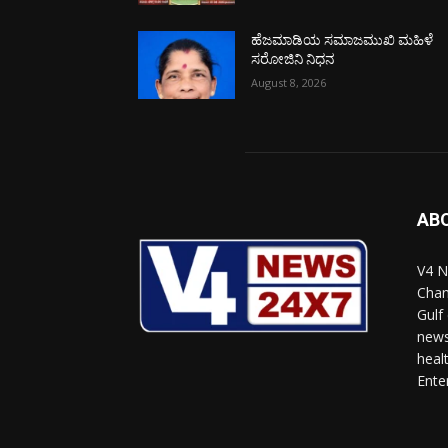
ಹೆಜಮಾಡಿಯ ಸಮಾಜಮುಖಿ ಮಹಿಳೆ
ಸರೋಜಿನಿ ನಿಧನ
August 8, 2026
AB
V4 N
Chan
Gulf
news
heal
Ente