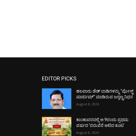
EDITOR PICKS
ಹಲವಾರು ಡೆಡ್ ಬಾಡಿಗಳನ್ನು “ಪೋಸ್ಟ್
ಮಾರ್ಟಮ್” ಮಾಡಿರುವ ಜಗ್ಗಣ್ಣ ನಿಧನ
August 8, 2026
ಕಾಂತಾವರದಲ್ಲಿ ಆ.9ರಂದು ಪ್ರಥಮ
ವರ್ಷದ ‘ಬಿರುವೆರೆ ಆಟಿದ ಕೂಟ’
August 8, 2026