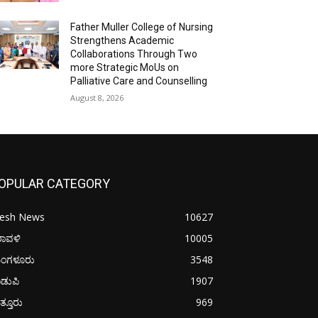
Father Muller College of Nursing
Strengthens Academic
Collaborations Through Two
more Strategic MoUs on
Palliative Care and Counselling
August 8, 2026
OPULAR CATEGORY
resh News
10627
ರಾವಳಿ
10005
ಂಗಳೂರು
3548
ಡುಪಿ
1907
ತ್ತೂರು
969