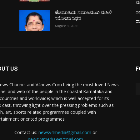
ಮ
ರಾ
ಹೆಜಮಾಡಿಯ ಸಮಾಜಮುಖಿ ಮಹಿಳೆ
ಸರೋಜಿನಿ ನಿಧನ
ರ
August 8, 2026
OUT US
F
ews Channel and V4news.Com being the most loved News
nel and web of the people in the coastal Karnataka and
 countries and worldwide; which is well accepted for its
 cast, throwing light over the pressing problems such as
th, art, sports related programmes coupled with
rtainment oriented programmes.
Contact us:
newsv4media@gmail.com
or
newsv4media8@gmail.com