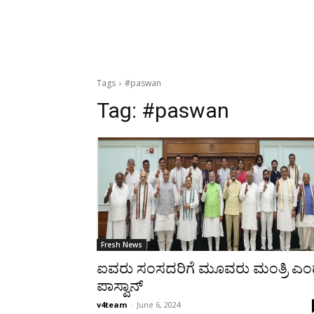
Tags
#paswan
Tag:
#paswan
Fresh News
ಐವರು ಸಂಸದರಿಗೆ ಮೂವರು ಮಂತ್ರಿ ಎ
ಪಾಸ್ವಾನ್
v4team
-
June 6, 2024