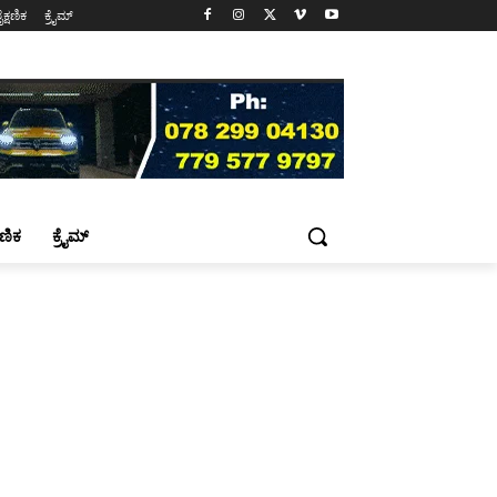
ೈಕ್ಷಣಿಕ
ಕ್ರೈಮ್
್ಷಣಿಕ
ಕ್ರೈಮ್