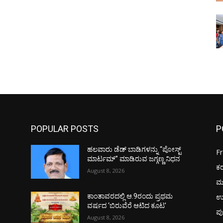
POPULAR POSTS
P
ಹಲವಾರು ಡೆಡ್ ಬಾಡಿಗಳನ್ನು “ಪೋಸ್ಟ್
F
ಮಾರ್ಟಮ್” ಮಾಡಿರುವ ಜಗ್ಗಣ್ಣ ನಿಧನ
ಕ
August 8, 2026
ಮ
ಉ
ಕಾಂತಾವರದಲ್ಲಿ ಆ.9ರಂದು ಪ್ರಥಮ
ವರ್ಷದ ‘ಬಿರುವೆರೆ ಆಟಿದ ಕೂಟ’
ಪು
August 8, 2026