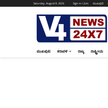
Saturday, August 8, 2026
Sign in / Join
ಮುಖಪುಟ
ಮುಖಪುಟ
ಕರಾವಳಿ
ರಾಜ್ಯ
ರಾಷ್ಟ್ರೀಯ