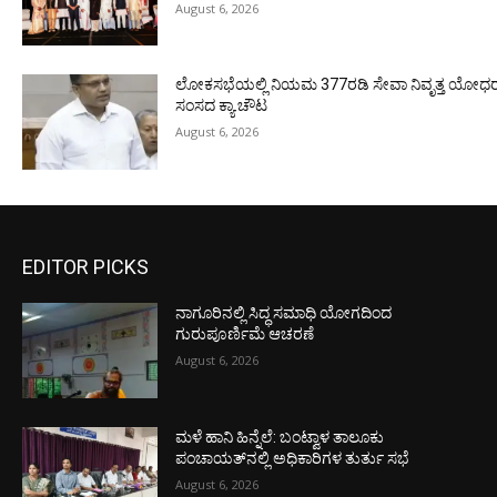
August 6, 2026
ಲೋಕಸಭೆಯಲ್ಲಿ ನಿಯಮ 377ರಡಿ ಸೇವಾ ನಿವೃತ್ತ ಯೋಧರ ಪ
ಸಂಸದ ಕ್ಯಾ.ಚೌಟ
August 6, 2026
EDITOR PICKS
ನಾಗೂರಿನಲ್ಲಿ ಸಿದ್ಧ ಸಮಾಧಿ ಯೋಗದಿಂದ
ಗುರುಪೂರ್ಣಿಮೆ ಆಚರಣೆ
August 6, 2026
ಮಳೆ ಹಾನಿ ಹಿನ್ನೆಲೆ: ಬಂಟ್ವಾಳ ತಾಲೂಕು
ಪಂಚಾಯತ್‌ನಲ್ಲಿ ಅಧಿಕಾರಿಗಳ ತುರ್ತು ಸಭೆ
August 6, 2026