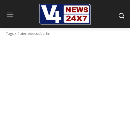
Tags
#pierredecoubertin