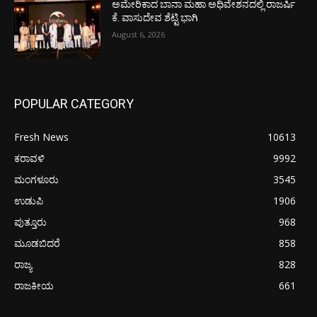
ಅಮೇರಿಕಾದ ಬಾನಾ ಮಹಾ ಅಧಿವೇಶನದಲ್ಲಿ ರಾಜರ್ಷಿ
ಕೆ. ವಾಸುದೇವ ಶೆಟ್ಟಿ ಭಾಗಿ
August 6, 2026
POPULAR CATEGORY
Fresh News
10613
ಕರಾವಳಿ
9992
ಮಂಗಳೂರು
3545
ಉಡುಪಿ
1906
ಪುತ್ತೂರು
968
ಮೂಡಬಿದರೆ
858
ರಾಜ್ಯ
828
ರಾಜಕೀಯ
661