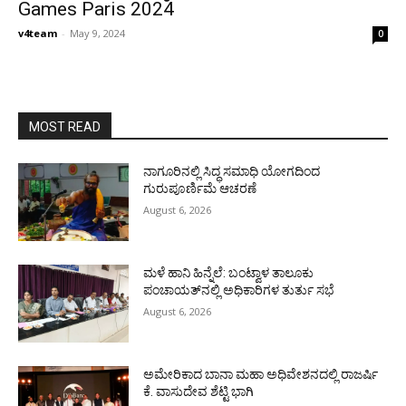
Games Paris 2024
v4team
-
May 9, 2024
0
MOST READ
ನಾಗೂರಿನಲ್ಲಿ ಸಿದ್ಧ ಸಮಾಧಿ ಯೋಗದಿಂದ
ಗುರುಪೂರ್ಣಿಮೆ ಆಚರಣೆ
August 6, 2026
ಮಳೆ ಹಾನಿ ಹಿನ್ನೆಲೆ: ಬಂಟ್ವಾಳ ತಾಲೂಕು
ಪಂಚಾಯತ್‌ನಲ್ಲಿ ಅಧಿಕಾರಿಗಳ ತುರ್ತು ಸಭೆ
August 6, 2026
ಅಮೇರಿಕಾದ ಬಾನಾ ಮಹಾ ಅಧಿವೇಶನದಲ್ಲಿ ರಾಜರ್ಷಿ
ಕೆ. ವಾಸುದೇವ ಶೆಟ್ಟಿ ಭಾಗಿ