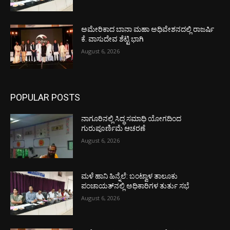
ಅಮೇರಿಕಾದ ಬಾನಾ ಮಹಾ ಅಧಿವೇಶನದಲ್ಲಿ ರಾಜರ್ಷಿ
ಕೆ. ವಾಸುದೇವ ಶೆಟ್ಟಿ ಭಾಗಿ
August 6, 2026
POPULAR POSTS
ನಾಗೂರಿನಲ್ಲಿ ಸಿದ್ಧ ಸಮಾಧಿ ಯೋಗದಿಂದ
ಗುರುಪೂರ್ಣಿಮೆ ಆಚರಣೆ
August 6, 2026
ಮಳೆ ಹಾನಿ ಹಿನ್ನೆಲೆ: ಬಂಟ್ವಾಳ ತಾಲೂಕು
ಪಂಚಾಯತ್‌ನಲ್ಲಿ ಅಧಿಕಾರಿಗಳ ತುರ್ತು ಸಭೆ
August 6, 2026