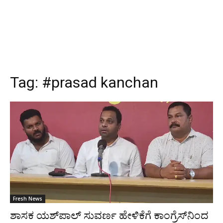
Tag:
#prasad kanchan
Fresh News
ಶಾಸಕ ಯಶ್‍ಪಾಲ್ ಸುವರ್ಣ ಹೇಳಿಕೆಗೆ ಕಾಂಗ್ರೆಸ್‍ನಿಂದ