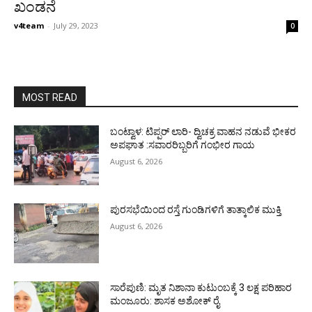
ಖಂಡನೆ
v4team
-
July 29, 2023
0
MOST READ
ಬಂಟ್ವಾಳ: ಟಿಪ್ಪರ್ ಲಾರಿ- ದ್ವಿಚಕ್ರ ವಾಹನ ನಡುವೆ ಭೀಕರ
ಅಪಘಾತ :ಸವಾರರಿಬ್ಬರಿಗೆ ಗಂಭೀರ ಗಾಯ
August 6, 2026
ಪುರಸಭೆಯಿಂದ ರಸ್ತೆ ಗುಂಡಿಗಳಿಗೆ ತಾತ್ಕಾಲಿಕ ಮುಕ್ತಿ
August 6, 2026
ಸಾರೆಪುಣಿ: ಮೃತ ನಿಶಾನಾ ಕುಟುಂಬಕ್ಕೆ 3 ಲಕ್ಷ ಪರಿಹಾರ
ಮಂಜೂರು: ಶಾಸಕ ಅಶೋಕ್ ರೈ