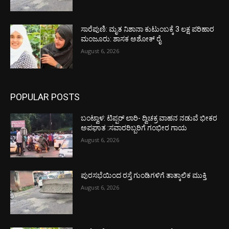
ಸಾರೆಪುಣಿ: ಮೃತ ನಿಶಾನಾ ಕುಟುಂಬಕ್ಕೆ 3 ಲಕ್ಷ ಪರಿಹಾರ
ಮಂಜೂರು: ಶಾಸಕ ಅಶೋಕ್ ರೈ
August 6, 2026
POPULAR POSTS
ಬಂಟ್ವಾಳ: ಟಿಪ್ಪರ್ ಲಾರಿ- ದ್ವಿಚಕ್ರ ವಾಹನ ನಡುವೆ ಭೀಕರ
ಅಪಘಾತ :ಸವಾರರಿಬ್ಬರಿಗೆ ಗಂಭೀರ ಗಾಯ
August 6, 2026
ಪುರಸಭೆಯಿಂದ ರಸ್ತೆ ಗುಂಡಿಗಳಿಗೆ ತಾತ್ಕಾಲಿಕ ಮುಕ್ತಿ
August 6, 2026