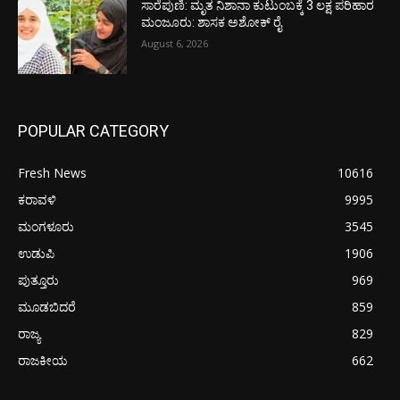
ಸಾರೆಪುಣಿ: ಮೃತ ನಿಶಾನಾ ಕುಟುಂಬಕ್ಕೆ 3 ಲಕ್ಷ ಪರಿಹಾರ
ಮಂಜೂರು: ಶಾಸಕ ಅಶೋಕ್ ರೈ
August 6, 2026
POPULAR CATEGORY
Fresh News
10616
ಕರಾವಳಿ
9995
ಮಂಗಳೂರು
3545
ಉಡುಪಿ
1906
ಪುತ್ತೂರು
969
ಮೂಡಬಿದರೆ
859
ರಾಜ್ಯ
829
ರಾಜಕೀಯ
662