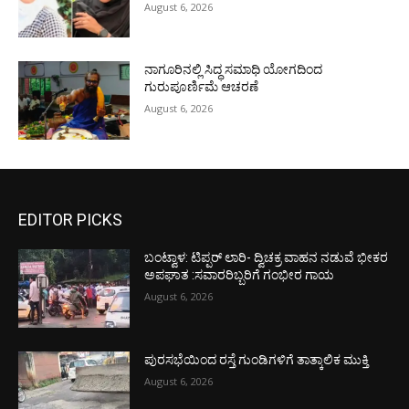
August 6, 2026
ನಾಗೂರಿನಲ್ಲಿ ಸಿದ್ಧ ಸಮಾಧಿ ಯೋಗದಿಂದ
ಗುರುಪೂರ್ಣಿಮೆ ಆಚರಣೆ
August 6, 2026
EDITOR PICKS
ಬಂಟ್ವಾಳ: ಟಿಪ್ಪರ್ ಲಾರಿ- ದ್ವಿಚಕ್ರ ವಾಹನ ನಡುವೆ ಭೀಕರ
ಅಪಘಾತ :ಸವಾರರಿಬ್ಬರಿಗೆ ಗಂಭೀರ ಗಾಯ
August 6, 2026
ಪುರಸಭೆಯಿಂದ ರಸ್ತೆ ಗುಂಡಿಗಳಿಗೆ ತಾತ್ಕಾಲಿಕ ಮುಕ್ತಿ
August 6, 2026