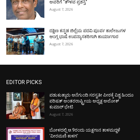
ಅವರಿಗೆ “ತೌಳವ ಪ್ರಶಸ್ತಿ”
August 7, 2026
ದಕ್ಷಿಣ ಕನ್ನಡ ಜಿಲ್ಲೆಯ ಪದವಿ ಪೂರ್ವ ಕಾಲೇಜುಗಳ
ಆಂಗ್ಲ ಭಾಷೆ ಉಪನ್ಯಾಸಕರಿಗಾಗಿ ಕಾರ್ಯಾಗಾರ
August 7, 2026
EDITOR PICKS
ಪಡುಕುತ್ಯಾರು ಆನೆಗುಂದಿ ಸರಸ್ವತೀ ಪೀಠಕ್ಕೆ ವಿಶ್ವ ಹಿಂದೂ
ಪರಿಷತ್ ಅಂತರರಾಷ್ಟ್ರೀಯ ಅಧ್ಯಕ್ಷ ಅಲೋಕ್
ಕುಮಾರ್ ಭೇಟಿ
August 7, 2026
ಬೋಳದಲ್ಲಿ ಆ.9ರಂದು ಯಕ್ಷಗಾನ ತಾಳಮದ್ದಳೆ
‘ವೀರಮಣಿ ಕಾಳಗ’