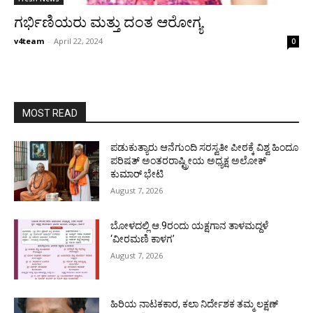
ಗರ್ಭಿಣಿಯರು ಮತ್ತು ದಂತ ಆರೋಗ್ಯ
v4team
-
April 22, 2024
0
MOST READ
ಪಡುಕುತ್ಯಾರು ಆನೆಗುಂದಿ ಸರಸ್ವತೀ ಪೀಠಕ್ಕೆ ವಿಶ್ವ ಹಿಂದೂ
ಪರಿಷತ್ ಅಂತರರಾಷ್ಟ್ರೀಯ ಅಧ್ಯಕ್ಷ ಅಲೋಕ್
ಕುಮಾರ್ ಭೇಟಿ
August 7, 2026
ಬೋಳದಲ್ಲಿ ಆ.9ರಂದು ಯಕ್ಷಗಾನ ತಾಳಮದ್ದಳೆ
‘ವೀರಮಣಿ ಕಾಳಗ’
August 7, 2026
ಹಿರಿಯ ನಾಟಕಕಾರ, ಕಲಾ ನಿರ್ದೇಶಕ ತಮ್ಮ ಲಕ್ಷಣ್