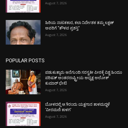
August 7, 2026
ಹಿರಿಯ ನಾಟಕಕಾರ, ಕಲಾ ನಿರ್ದೇಶಕ ತಮ್ಮ ಲಕ್ಷಣ್
ಅವರಿಗೆ “ತೌಳವ ಪ್ರಶಸ್ತಿ”
August 7, 2026
POPULAR POSTS
ಪಡುಕುತ್ಯಾರು ಆನೆಗುಂದಿ ಸರಸ್ವತೀ ಪೀಠಕ್ಕೆ ವಿಶ್ವ ಹಿಂದೂ
ಪರಿಷತ್ ಅಂತರರಾಷ್ಟ್ರೀಯ ಅಧ್ಯಕ್ಷ ಅಲೋಕ್
ಕುಮಾರ್ ಭೇಟಿ
August 7, 2026
ಬೋಳದಲ್ಲಿ ಆ.9ರಂದು ಯಕ್ಷಗಾನ ತಾಳಮದ್ದಳೆ
‘ವೀರಮಣಿ ಕಾಳಗ’
August 7, 2026