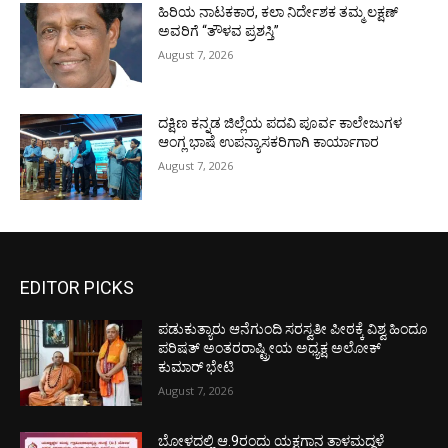
ಹಿರಿಯ ನಾಟಕಕಾರ, ಕಲಾ ನಿರ್ದೇಶಕ ತಮ್ಮ ಲಕ್ಷಣ್
ಅವರಿಗೆ “ತೌಳವ ಪ್ರಶಸ್ತಿ”
August 7, 2026
ದಕ್ಷಿಣ ಕನ್ನಡ ಜಿಲ್ಲೆಯ ಪದವಿ ಪೂರ್ವ ಕಾಲೇಜುಗಳ
ಆಂಗ್ಲ ಭಾಷೆ ಉಪನ್ಯಾಸಕರಿಗಾಗಿ ಕಾರ್ಯಾಗಾರ
August 7, 2026
EDITOR PICKS
ಪಡುಕುತ್ಯಾರು ಆನೆಗುಂದಿ ಸರಸ್ವತೀ ಪೀಠಕ್ಕೆ ವಿಶ್ವ ಹಿಂದೂ
ಪರಿಷತ್ ಅಂತರರಾಷ್ಟ್ರೀಯ ಅಧ್ಯಕ್ಷ ಅಲೋಕ್
ಕುಮಾರ್ ಭೇಟಿ
August 7, 2026
ಬೋಳದಲ್ಲಿ ಆ.9ರಂದು ಯಕ್ಷಗಾನ ತಾಳಮದ್ದಳೆ