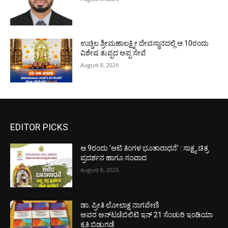
ಉಚ್ಚಿಲ ಶ್ರೀಮಹಾಲಕ್ಷ್ಮೀ ದೇವಸ್ಥಾನದಲ್ಲಿ ಆ.10ರಂದು
ವಿಶೇಷ ತುಪ್ಪದ ಅಪ್ಪ ಸೇವೆ
August 8, 2026
EDITOR PICKS
ಆ.9ರಂದು ‘ಆಟಿ ತಿಂಗಳ ಭೂತಾರಾಧನೆ’ : ಸಾಕ್ಷ್ಯ ಚಿತ್ರ
ಪ್ರದರ್ಶನ ಹಾಗೂ ಸಂವಾದ
August 8, 2026
ಡಾ. ಪ್ರೀತಿ ಲೋಲಾಕ್ಷ ನಾಗವೇಣಿ
ಅವರ ಅನ್‌ಟಚೆಬಿಲಿಟಿ ಇನ್ 21 ಸೆಂಚುರಿ ಇಂಡಿಯಾ
ಕೃತಿ ಬಿಡುಗಡೆ