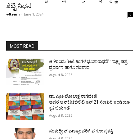
ಶೆಟ್ಟಿ ನಿಧನ
v4team
-
June 1, 2024
0
MOST READ
ಆ.9ರಂದು ‘ಆಟಿ ತಿಂಗಳ ಭೂತಾರಾಧನೆ’ : ಸಾಕ್ಷ್ಯ ಚಿತ್ರ
ಪ್ರದರ್ಶನ ಹಾಗೂ ಸಂವಾದ
August 8, 2026
ಡಾ. ಪ್ರೀತಿ ಲೋಲಾಕ್ಷ ನಾಗವೇಣಿ
ಅವರ ಅನ್‌ಟಚೆಬಿಲಿಟಿ ಇನ್ 21 ಸೆಂಚುರಿ ಇಂಡಿಯಾ
ಕೃತಿ ಬಿಡುಗಡೆ
August 8, 2026
ಸಂಶುದ್ಧೀನ್ ಎಣ್ಮೂರವರಿಗೆ ಪ.ಗೋ ಪ್ರಶಸ್ತಿ
August 8, 2026