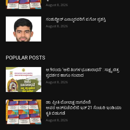
August 8, 2026
ಸಂಶುದ್ಧೀನ್ ಎಣ್ಮೂರವರಿಗೆ ಪ.ಗೋ ಪ್ರಶಸ್ತಿ
August 8, 2026
POPULAR POSTS
ಆ.9ರಂದು ‘ಆಟಿ ತಿಂಗಳ ಭೂತಾರಾಧನೆ’ : ಸಾಕ್ಷ್ಯ ಚಿತ್ರ
ಪ್ರದರ್ಶನ ಹಾಗೂ ಸಂವಾದ
August 8, 2026
ಡಾ. ಪ್ರೀತಿ ಲೋಲಾಕ್ಷ ನಾಗವೇಣಿ
ಅವರ ಅನ್‌ಟಚೆಬಿಲಿಟಿ ಇನ್ 21 ಸೆಂಚುರಿ ಇಂಡಿಯಾ
ಕೃತಿ ಬಿಡುಗಡೆ
August 8, 2026