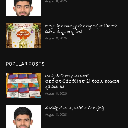
August 8, 2026
ಉಚ್ಚಿಲ ಶ್ರೀಮಹಾಲಕ್ಷ್ಮೀ ದೇವಸ್ಥಾನದಲ್ಲಿ ಆ.10ರಂದು
ವಿಶೇಷ ತುಪ್ಪದ ಅಪ್ಪ ಸೇವೆ
August 8, 2026
POPULAR POSTS
ಡಾ. ಪ್ರೀತಿ ಲೋಲಾಕ್ಷ ನಾಗವೇಣಿ
ಅವರ ಅನ್‌ಟಚೆಬಿಲಿಟಿ ಇನ್ 21 ಸೆಂಚುರಿ ಇಂಡಿಯಾ
ಕೃತಿ ಬಿಡುಗಡೆ
August 8, 2026
ಸಂಶುದ್ಧೀನ್ ಎಣ್ಮೂರವರಿಗೆ ಪ.ಗೋ ಪ್ರಶಸ್ತಿ
August 8, 2026