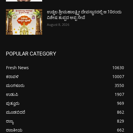
ಉಚ್ಚಿಲ ಶ್ರೀಮಹಾಲಕ್ಷ್ಮೀ ದೇವಸ್ಥಾನದಲ್ಲಿ ಆ.10ರಂದು
ವಿಶೇಷ ತುಪ್ಪದ ಅಪ್ಪ ಸೇವೆ
August 8, 2026
POPULAR CATEGORY
Fresh News
10630
ಕರಾವಳಿ
10007
ಮಂಗಳೂರು
3550
ಉಡುಪಿ
1907
ಪುತ್ತೂರು
969
ಮೂಡಬಿದರೆ
862
ರಾಜ್ಯ
829
ರಾಜಕೀಯ
662