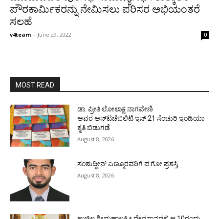
ಪೌರಕಾರ್ಮಿಕರನ್ನು ನೇಮಿಸಲು ಪರಿಸರ ಅಭಿಯಂತರೆ
ಸಲಹೆ
v4team
-
June 29, 2022
0
MOST READ
ಡಾ. ಪ್ರೀತಿ ಲೋಲಾಕ್ಷ ನಾಗವೇಣಿ
ಅವರ ಅನ್‌ಟಚೆಬಿಲಿಟಿ ಇನ್ 21 ಸೆಂಚುರಿ ಇಂಡಿಯಾ
ಕೃತಿ ಬಿಡುಗಡೆ
August 8, 2026
ಸಂಶುದ್ಧೀನ್ ಎಣ್ಮೂರವರಿಗೆ ಪ.ಗೋ ಪ್ರಶಸ್ತಿ
August 8, 2026
ಉಚ್ಚಿಲ ಶ್ರೀಮಹಾಲಕ್ಷ್ಮೀ ದೇವಸ್ಥಾನದಲ್ಲಿ ಆ.10ರಂದು