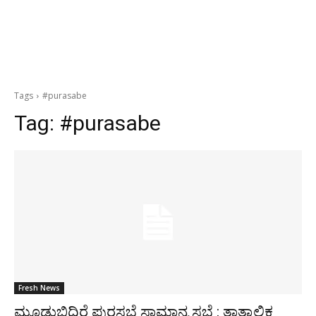
Tags
#purasabe
Tag:
#purasabe
Fresh News
ಮೂಡುಬಿದಿರೆ ಪುರಸಭೆ ಸಾಮಾನ್ಯ ಸಭೆ : ತಾತ್ಕಾಲಿಕ