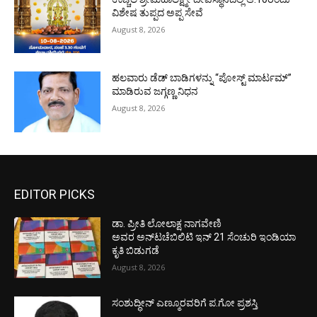
ವಿಶೇಷ ತುಪ್ಪದ ಅಪ್ಪ ಸೇವೆ
August 8, 2026
ಹಲವಾರು ಡೆಡ್ ಬಾಡಿಗಳನ್ನು “ಪೋಸ್ಟ್ ಮಾರ್ಟಮ್”
ಮಾಡಿರುವ ಜಗ್ಗಣ್ಣ ನಿಧನ
August 8, 2026
EDITOR PICKS
ಡಾ. ಪ್ರೀತಿ ಲೋಲಾಕ್ಷ ನಾಗವೇಣಿ
ಅವರ ಅನ್‌ಟಚೆಬಿಲಿಟಿ ಇನ್ 21 ಸೆಂಚುರಿ ಇಂಡಿಯಾ
ಕೃತಿ ಬಿಡುಗಡೆ
August 8, 2026
ಸಂಶುದ್ಧೀನ್ ಎಣ್ಮೂರವರಿಗೆ ಪ.ಗೋ ಪ್ರಶಸ್ತಿ