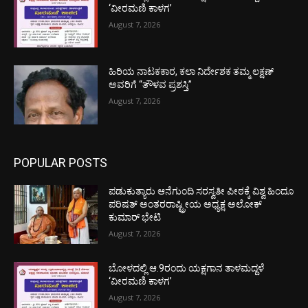
‘ವೀರಮಣಿ ಕಾಳಗ’
August 7, 2026
ಹಿರಿಯ ನಾಟಕಕಾರ, ಕಲಾ ನಿರ್ದೇಶಕ ತಮ್ಮ ಲಕ್ಷಣ್
ಅವರಿಗೆ “ತೌಳವ ಪ್ರಶಸ್ತಿ”
August 7, 2026
POPULAR POSTS
ಪಡುಕುತ್ಯಾರು ಆನೆಗುಂದಿ ಸರಸ್ವತೀ ಪೀಠಕ್ಕೆ ವಿಶ್ವ ಹಿಂದೂ
ಪರಿಷತ್ ಅಂತರರಾಷ್ಟ್ರೀಯ ಅಧ್ಯಕ್ಷ ಅಲೋಕ್
ಕುಮಾರ್ ಭೇಟಿ
August 7, 2026
ಬೋಳದಲ್ಲಿ ಆ.9ರಂದು ಯಕ್ಷಗಾನ ತಾಳಮದ್ದಳೆ
‘ವೀರಮಣಿ ಕಾಳಗ’
August 7, 2026