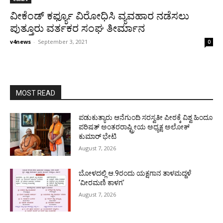
ವೀಕೆಂಡ್ ಕರ್ಫ್ಯೂ ವಿರೋಧಿಸಿ ವ್ಯವಹಾರ ನಡೆಸಲು
ಪುತ್ತೂರು ವರ್ತಕರ ಸಂಘ ತೀರ್ಮಾನ
v4news
-
September 3, 2021
0
MOST READ
ಪಡುಕುತ್ಯಾರು ಆನೆಗುಂದಿ ಸರಸ್ವತೀ ಪೀಠಕ್ಕೆ ವಿಶ್ವ ಹಿಂದೂ
ಪರಿಷತ್ ಅಂತರರಾಷ್ಟ್ರೀಯ ಅಧ್ಯಕ್ಷ ಅಲೋಕ್
ಕುಮಾರ್ ಭೇಟಿ
August 7, 2026
ಬೋಳದಲ್ಲಿ ಆ.9ರಂದು ಯಕ್ಷಗಾನ ತಾಳಮದ್ದಳೆ
‘ವೀರಮಣಿ ಕಾಳಗ’
August 7, 2026