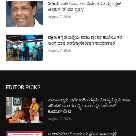
ಹಿರಿಯ ನಾಟಕಕಾರ, ಕಲಾ ನಿರ್ದೇಶಕ ತಮ್ಮ ಲಕ್ಷಣ್
ಅವರಿಗೆ “ತೌಳವ ಪ್ರಶಸ್ತಿ”
August 7, 2026
ದಕ್ಷಿಣ ಕನ್ನಡ ಜಿಲ್ಲೆಯ ಪದವಿ ಪೂರ್ವ ಕಾಲೇಜುಗಳ
ಆಂಗ್ಲ ಭಾಷೆ ಉಪನ್ಯಾಸಕರಿಗಾಗಿ ಕಾರ್ಯಾಗಾರ
August 7, 2026
EDITOR PICKS
ಪಡುಕುತ್ಯಾರು ಆನೆಗುಂದಿ ಸರಸ್ವತೀ ಪೀಠಕ್ಕೆ ವಿಶ್ವ ಹಿಂದೂ
ಪರಿಷತ್ ಅಂತರರಾಷ್ಟ್ರೀಯ ಅಧ್ಯಕ್ಷ ಅಲೋಕ್
ಕುಮಾರ್ ಭೇಟಿ
August 7, 2026
ಬೋಳದಲ್ಲಿ ಆ.9ರಂದು ಯಕ್ಷಗಾನ ತಾಳಮದ್ದಳೆ