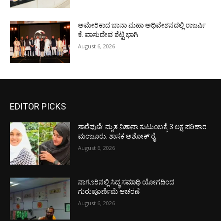
ಅಮೇರಿಕಾದ ಬಾನಾ ಮಹಾ ಅಧಿವೇಶನದಲ್ಲಿ ರಾಜರ್ಷಿ
ಕೆ. ವಾಸುದೇವ ಶೆಟ್ಟಿ ಭಾಗಿ
August 6, 2026
EDITOR PICKS
ಸಾರೆಪುಣಿ: ಮೃತ ನಿಶಾನಾ ಕುಟುಂಬಕ್ಕೆ 3 ಲಕ್ಷ ಪರಿಹಾರ
ಮಂಜೂರು: ಶಾಸಕ ಅಶೋಕ್ ರೈ
August 6, 2026
ನಾಗೂರಿನಲ್ಲಿ ಸಿದ್ಧ ಸಮಾಧಿ ಯೋಗದಿಂದ
ಗುರುಪೂರ್ಣಿಮೆ ಆಚರಣೆ
August 6, 2026