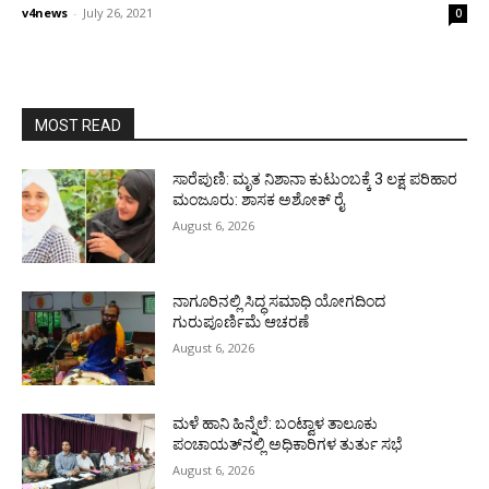
v4news
-
July 26, 2021
0
MOST READ
ಸಾರೆಪುಣಿ: ಮೃತ ನಿಶಾನಾ ಕುಟುಂಬಕ್ಕೆ 3 ಲಕ್ಷ ಪರಿಹಾರ
ಮಂಜೂರು: ಶಾಸಕ ಅಶೋಕ್ ರೈ
August 6, 2026
ನಾಗೂರಿನಲ್ಲಿ ಸಿದ್ಧ ಸಮಾಧಿ ಯೋಗದಿಂದ
ಗುರುಪೂರ್ಣಿಮೆ ಆಚರಣೆ
August 6, 2026
ಮಳೆ ಹಾನಿ ಹಿನ್ನೆಲೆ: ಬಂಟ್ವಾಳ ತಾಲೂಕು
ಪಂಚಾಯತ್‌ನಲ್ಲಿ ಅಧಿಕಾರಿಗಳ ತುರ್ತು ಸಭೆ
August 6, 2026