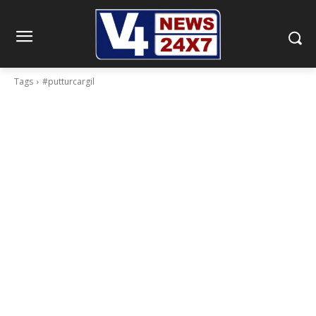
Tags
#putturcargil