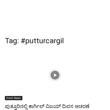
Tag:
#putturcargil
Fresh News
ಪುತ್ತೂರಿನಲ್ಲಿ ಕಾರ್ಗಿಲ್ ವಿಜಯ್ ದಿವಸ ಆಚರಣೆ