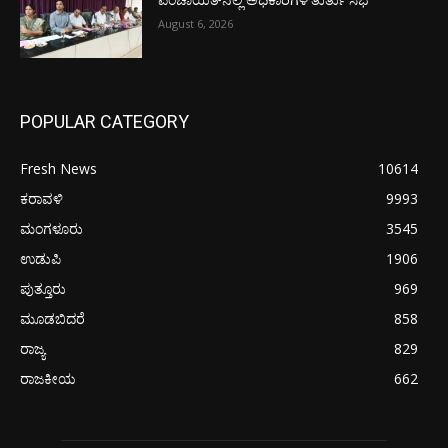
ಪಂಚಾಯತ್‌ನಲ್ಲಿ ಅಧಿಕಾರಿಗಳ ತುರ್ತು ಸಭೆ
August 6, 2026
POPULAR CATEGORY
Fresh News
10614
ಕರಾವಳಿ
9993
ಮಂಗಳೂರು
3545
ಉಡುಪಿ
1906
ಪುತ್ತೂರು
969
ಮೂಡಬಿದರೆ
858
ರಾಜ್ಯ
829
ರಾಜಕೀಯ
662