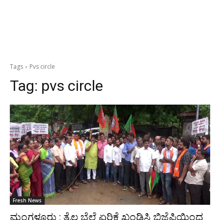
Tags
Pvs circle
Tag:
pvs circle
Fresh News
ಮಂಗಳೂರು : ತೈಲ ಬೆಲೆ ಏರಿಕೆ ಖಂಡಿಸಿ ಬಿಜೆಪಿಯಿಂದ