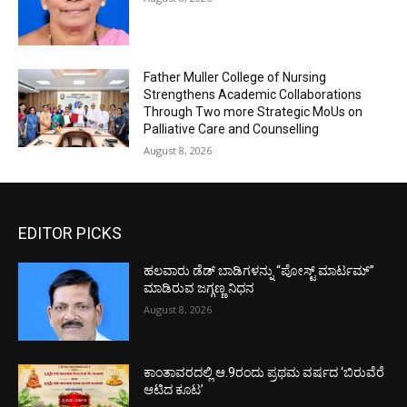
Father Muller College of Nursing
Strengthens Academic Collaborations
Through Two more Strategic MoUs on
Palliative Care and Counselling
August 8, 2026
EDITOR PICKS
ಹಲವಾರು ಡೆಡ್ ಬಾಡಿಗಳನ್ನು “ಪೋಸ್ಟ್ ಮಾರ್ಟಮ್”
ಮಾಡಿರುವ ಜಗ್ಗಣ್ಣ ನಿಧನ
August 8, 2026
ಕಾಂತಾವರದಲ್ಲಿ ಆ.9ರಂದು ಪ್ರಥಮ ವರ್ಷದ ‘ಬಿರುವೆರೆ
ಆಟಿದ ಕೂಟ’