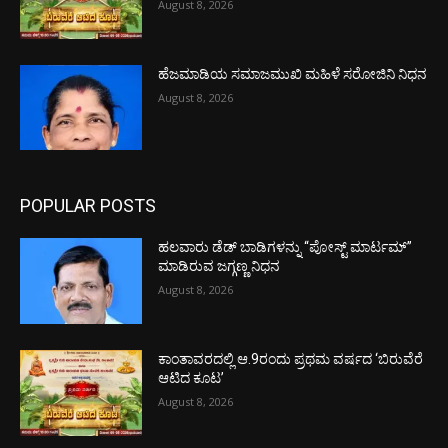
August 8, 2026
ಹೆಜಮಾಡಿಯ ಸಮಾಜಮುಖಿ ಮಹಿಳೆ ಸರೋಜಿನಿ ನಿಧನ
August 8, 2026
POPULAR POSTS
ಹಲವಾರು ಡೆಡ್ ಬಾಡಿಗಳನ್ನು “ಪೋಸ್ಟ್ ಮಾರ್ಟಮ್”
ಮಾಡಿರುವ ಜಗ್ಗಣ್ಣ ನಿಧನ
August 8, 2026
ಕಾಂತಾವರದಲ್ಲಿ ಆ.9ರಂದು ಪ್ರಥಮ ವರ್ಷದ ‘ಬಿರುವೆರೆ
ಆಟಿದ ಕೂಟ’
August 8, 2026