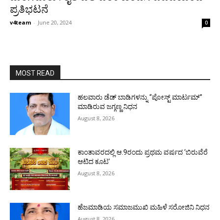
ಪ್ರತಿಭಟನೆ
v4team
-
June 20, 2024
0
MOST READ
ಹಲವಾರು ಡೆಡ್ ಬಾಡಿಗಳನ್ನು “ಪೋಸ್ಟ್ ಮಾರ್ಟಮ್”
ಮಾಡಿರುವ ಜಗ್ಗಣ್ಣ ನಿಧನ
August 8, 2026
ಕಾಂತಾವರದಲ್ಲಿ ಆ.9ರಂದು ಪ್ರಥಮ ವರ್ಷದ ‘ಬಿರುವೆರೆ
ಆಟಿದ ಕೂಟ’
August 8, 2026
ಹೆಜಮಾಡಿಯ ಸಮಾಜಮುಖಿ ಮಹಿಳೆ ಸರೋಜಿನಿ ನಿಧನ
August 8, 2026