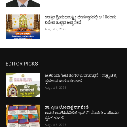
ಉಚ್ಚಿಲ ಶ್ರೀಮಹಾಲಕ್ಷ್ಮೀ ದೇವಸ್ಥಾನದಲ್ಲಿ ಆ.10ರಂದು
ವಿಶೇಷ ತುಪ್ಪದ ಅಪ್ಪ ಸೇವೆ
August 8, 2026
EDITOR PICKS
ಆ.9ರಂದು ‘ಆಟಿ ತಿಂಗಳ ಭೂತಾರಾಧನೆ’ : ಸಾಕ್ಷ್ಯ ಚಿತ್ರ
ಪ್ರದರ್ಶನ ಹಾಗೂ ಸಂವಾದ
August 8, 2026
ಡಾ. ಪ್ರೀತಿ ಲೋಲಾಕ್ಷ ನಾಗವೇಣಿ
ಅವರ ಅನ್‌ಟಚೆಬಿಲಿಟಿ ಇನ್ 21 ಸೆಂಚುರಿ ಇಂಡಿಯಾ
ಕೃತಿ ಬಿಡುಗಡೆ
August 8, 2026