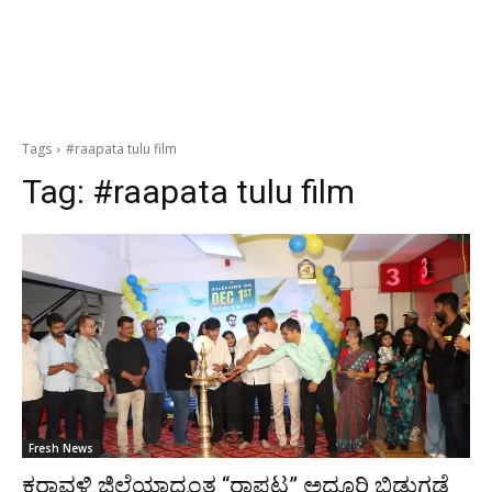
Tags
#raapata tulu film
Tag:
#raapata tulu film
Fresh News
ಕರಾವಳಿ ಜಿಲ್ಲೆಯಾದ್ಯಂತ “ರಾಪಟ” ಅದ್ಧೂರಿ ಬಿಡುಗಡೆ