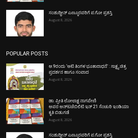
ಸಂಶುದ್ಧೀನ್ ಎಣ್ಮೂರವರಿಗೆ ಪ.ಗೋ ಪ್ರಶಸ್ತಿ
August 8, 2026
POPULAR POSTS
ಆ.9ರಂದು ‘ಆಟಿ ತಿಂಗಳ ಭೂತಾರಾಧನೆ’ : ಸಾಕ್ಷ್ಯ ಚಿತ್ರ
ಪ್ರದರ್ಶನ ಹಾಗೂ ಸಂವಾದ
August 8, 2026
ಡಾ. ಪ್ರೀತಿ ಲೋಲಾಕ್ಷ ನಾಗವೇಣಿ
ಅವರ ಅನ್‌ಟಚೆಬಿಲಿಟಿ ಇನ್ 21 ಸೆಂಚುರಿ ಇಂಡಿಯಾ
ಕೃತಿ ಬಿಡುಗಡೆ
August 8, 2026
ಸಂಶುದ್ಧೀನ್ ಎಣ್ಮೂರವರಿಗೆ ಪ.ಗೋ ಪ್ರಶಸ್ತಿ