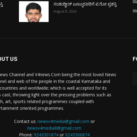
ರಾ
ತಿ
ಸಂಶುದ್ಧೀನ್ ಎಣ್ಮೂರವರಿಗೆ ಪ.ಗೋ ಪ್ರಶಸ್ತಿ
ರ
August 8, 2026
OUT US
F
ews Channel and V4news.Com being the most loved News
nel and web of the people in the coastal Karnataka and
 countries and worldwide; which is well accepted for its
 cast, throwing light over the pressing problems such as
th, art, sports related programmes coupled with
rtainment oriented programmes.
Contact us:
newsv4media@gmail.com
or
newsv4media8@gmail.com
Phone:
9243301874
or
9243306874