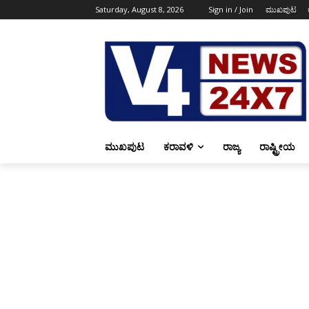
Saturday, August 8, 2026
Sign in / Join
ಮುಖಪುಟ
ಮುಖಪುಟ
ಕರಾವಳಿ
ರಾಜ್ಯ
ರಾಷ್ಟ್ರೀಯ