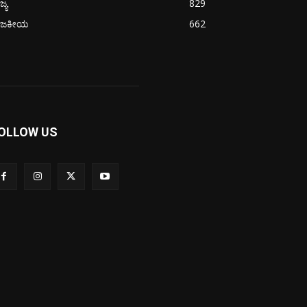
ಜ್ಯ
829
ಾಜಕೀಯ
662
OLLOW US