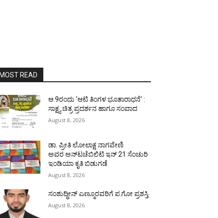
MOST READ
ಆ.9ರಂದು ‘ಆಟಿ ತಿಂಗಳ ಭೂತಾರಾಧನೆ’ :
ಸಾಕ್ಷ್ಯ ಚಿತ್ರ ಪ್ರದರ್ಶನ ಹಾಗೂ ಸಂವಾದ
August 8, 2026
ಡಾ. ಪ್ರೀತಿ ಲೋಲಾಕ್ಷ ನಾಗವೇಣಿ
ಅವರ ಅನ್‌ಟಚೆಬಿಲಿಟಿ ಇನ್ 21 ಸೆಂಚುರಿ
ಇಂಡಿಯಾ ಕೃತಿ ಬಿಡುಗಡೆ
August 8, 2026
ಸಂಶುದ್ಧೀನ್ ಎಣ್ಮೂರವರಿಗೆ ಪ.ಗೋ ಪ್ರಶಸ್ತಿ
August 8, 2026