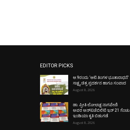
EDITOR PICKS
ಆ.9ರಂದು ‘ಆಟಿ ತಿಂಗಳ ಭೂತಾರಾಧನೆ’ 
ಸಾಕ್ಷ್ಯ ಚಿತ್ರ ಪ್ರದರ್ಶನ ಹಾಗೂ ಸಂವಾದ
August 8, 2026
ಡಾ. ಪ್ರೀತಿ ಲೋಲಾಕ್ಷ ನಾಗವೇಣಿ
ಅವರ ಅನ್‌ಟಚೆಬಿಲಿಟಿ ಇನ್ 21 ಸೆಂಚು
ಇಂಡಿಯಾ ಕೃತಿ ಬಿಡುಗಡೆ
August 8, 2026