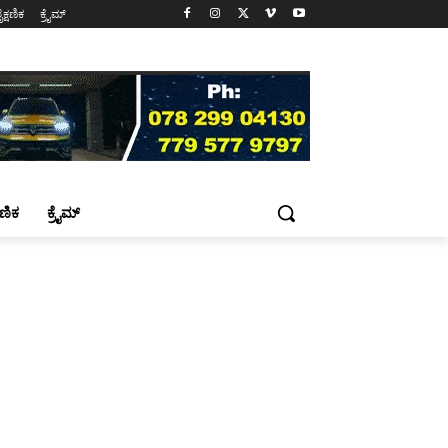
ೈಕ್ಷಣಿಕ
ಕ್ರೈಮ್
್ಷಣಿಕ
ಕ್ರೈಮ್