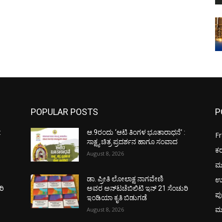
POPULAR POSTS
P
:
ಆ.9ರಂದು ‘ಆಟಿ ತಿಂಗಳ ಭೂತಾರಾಧನೆ’ :
F
ಸಾಕ್ಷ್ಯ ಚಿತ್ರ ಪ್ರದರ್ಶನ ಹಾಗೂ ಸಂವಾದ
ಕ
August 8, 2026
ಮ
ಉ
ಡಾ. ಪ್ರೀತಿ ಲೋಲಾಕ್ಷ ನಾಗವೇಣಿ
ರಿ
ಅವರ ಅನ್‌ಟಚೆಬಿಲಿಟಿ ಇನ್ 21 ಸೆಂಚುರಿ
ಪು
ಇಂಡಿಯಾ ಕೃತಿ ಬಿಡುಗಡೆ
ಮ
August 8, 2026