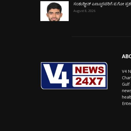
ಸಂಶುದ್ಧೀನ್ ಎಣ್ಮೂರವರಿಗೆ ಪ.ಗೋ ಪ್ರಶಸ್
August 8, 2026
AB
V4 N
Chan
Gulf
news
heal
Ente