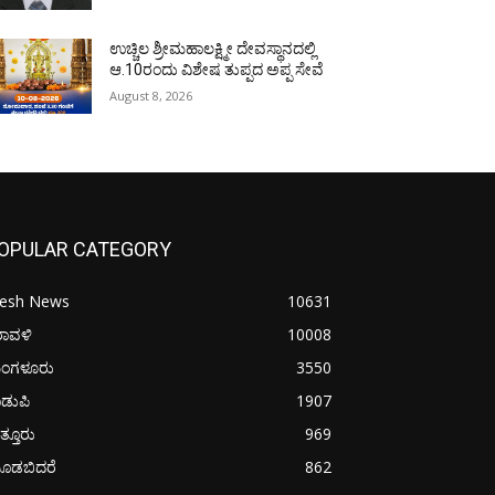
ಉಚ್ಚಿಲ ಶ್ರೀಮಹಾಲಕ್ಷ್ಮೀ ದೇವಸ್ಥಾನದಲ್ಲಿ
ಆ.10ರಂದು ವಿಶೇಷ ತುಪ್ಪದ ಅಪ್ಪ ಸೇವೆ
August 8, 2026
OPULAR CATEGORY
resh News
10631
ರಾವಳಿ
10008
ಂಗಳೂರು
3550
ಡುಪಿ
1907
ತ್ತೂರು
969
ೂಡಬಿದರೆ
862