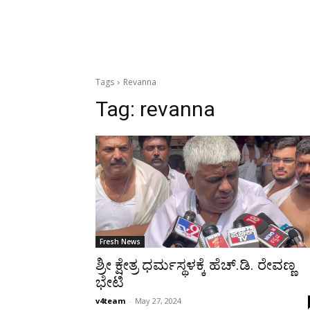
Tags
Revanna
Tag:
revanna
Fresh News
ಶ್ರೀ ಕ್ಷೇತ್ರ ಧರ್ಮಸ್ಥಳಕ್ಕೆ ಹೆಚ್.ಡಿ. ರೇವಣ್ಣ
ಭೇಟಿ
v4team
-
May 27, 2024