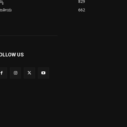
ಜ್ಯ
829
ಾಜಕೀಯ
662
OLLOW US