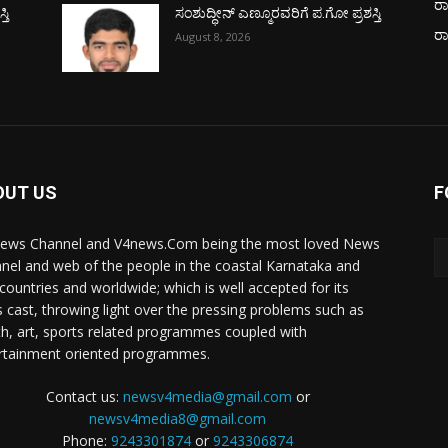
ರಾ
ತಿ
ಸಂಶುದ್ಧೀನ್ ಎಣ್ಮೂರವರಿಗೆ ಪ.ಗೋ ಪ್ರಶಸ್ತಿ
ರ
August 8, 2026
OUT US
F
ews Channel and V4news.Com being the most loved News
nel and web of the people in the coastal Karnataka and
 countries and worldwide; which is well accepted for its
 cast, throwing light over the pressing problems such as
th, art, sports related programmes coupled with
rtainment oriented programmes.
Contact us:
newsv4media@gmail.com
or
newsv4media8@gmail.com
Phone:
9243301874
or
9243306874