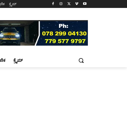
್ಷಣಿಕ
ಕ್ರೈಮ್
್ಷಣಿಕ
ಕ್ರೈಮ್