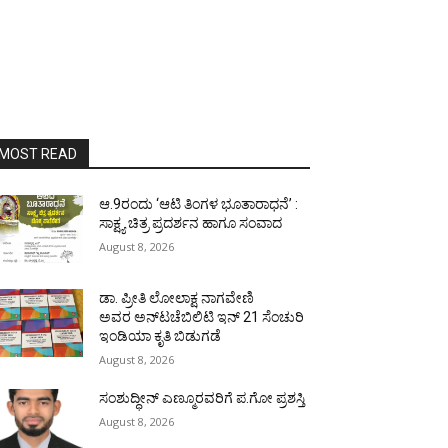
MOST READ
ಆ.9ರಂದು ‘ಆಟಿ ತಿಂಗಳ ಭೂತಾರಾಧನೆ’ :
ಸಾಕ್ಷ್ಯ ಚಿತ್ರ ಪ್ರದರ್ಶನ ಹಾಗೂ ಸಂವಾದ
August 8, 2026
ಡಾ. ಪ್ರೀತಿ ಲೋಲಾಕ್ಷ ನಾಗವೇಣಿ
ಅವರ ಅನ್‌ಟಚೆಬಿಲಿಟಿ ಇನ್ 21 ಸೆಂಚುರಿ
ಇಂಡಿಯಾ ಕೃತಿ ಬಿಡುಗಡೆ
August 8, 2026
ಸಂಶುದ್ಧೀನ್ ಎಣ್ಮೂರವರಿಗೆ ಪ.ಗೋ ಪ್ರಶಸ್ತಿ
August 8, 2026