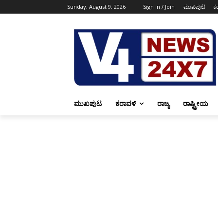
Sunday, August 9, 2026
Sign in / Join
ಮುಖಪುಟ
ಕ
ಮುಖಪುಟ
ಕರಾವಳಿ
ರಾಜ್ಯ
ರಾಷ್ಟ್ರೀಯ