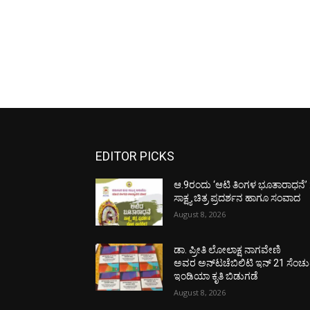
EDITOR PICKS
ಆ.9ರಂದು ‘ಆಟಿ ತಿಂಗಳ ಭೂತಾರಾಧನೆ’ 
ಸಾಕ್ಷ್ಯ ಚಿತ್ರ ಪ್ರದರ್ಶನ ಹಾಗೂ ಸಂವಾದ
August 8, 2026
ಡಾ. ಪ್ರೀತಿ ಲೋಲಾಕ್ಷ ನಾಗವೇಣಿ
ಅವರ ಅನ್‌ಟಚೆಬಿಲಿಟಿ ಇನ್ 21 ಸೆಂಚು
ಇಂಡಿಯಾ ಕೃತಿ ಬಿಡುಗಡೆ
August 8, 2026