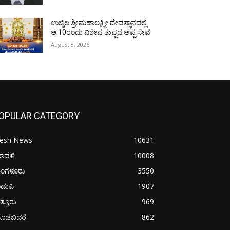
ಉಚ್ಚಿಲ ಶ್ರೀಮಹಾಲಕ್ಷ್ಮೀ ದೇವಸ್ಥಾನದಲ್ಲಿ
ಆ.10ರಂದು ವಿಶೇಷ ತುಪ್ಪದ ಅಪ್ಪ ಸೇವೆ
August 8, 2026
OPULAR CATEGORY
resh News
10631
ರಾವಳಿ
10008
ಂಗಳೂರು
3550
ಡುಪಿ
1907
ತ್ತೂರು
969
ೂಡಬಿದರೆ
862