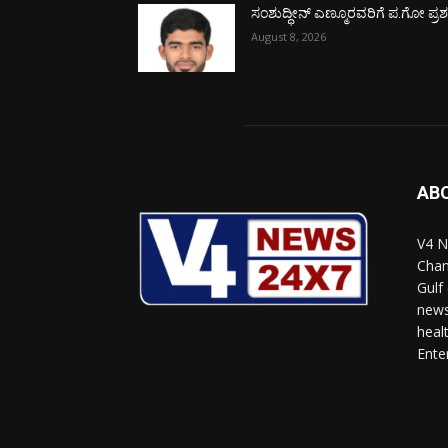
ಸಂಶುದ್ಧೀನ್ ಎಣ್ಮೂರವರಿಗೆ ಪ.ಗೋ ಪ್ರಶಸ್
August 8, 2026
AB
V4 N
Chan
Gulf
news
heal
Ente