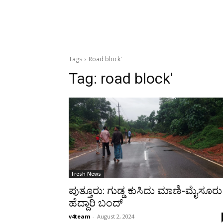
Tags
Road block'
Tag:
road block'
Fresh News
ಪುತ್ತೂರು: ಗುಡ್ಡ ಕುಸಿದು ಮಾಣಿ-ಮೈಸೂರು
ಹೆದ್ದಾರಿ ಬಂದ್
v4team
-
August 2, 2024