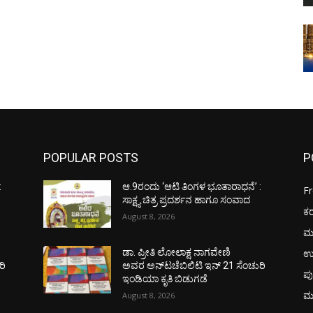
POPULAR POSTS
P
:
ಆ.9ರಂದು ‘ಆಟಿ ತಿಂಗಳ ಭೂತಾರಾಧನೆ’ :
F
ಸಾಕ್ಷ್ಯ ಚಿತ್ರ ಪ್ರದರ್ಶನ ಹಾಗೂ ಸಂವಾದ
ಕ
August 8, 2026
ಮ
ಉ
ಡಾ. ಪ್ರೀತಿ ಲೋಲಾಕ್ಷ ನಾಗವೇಣಿ
ರಿ
ಅವರ ಅನ್‌ಟಚೆಬಿಲಿಟಿ ಇನ್ 21 ಸೆಂಚುರಿ
ಪು
ಇಂಡಿಯಾ ಕೃತಿ ಬಿಡುಗಡೆ
ಮ
August 8, 2026