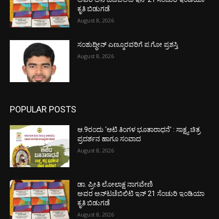
ಕೃತಿ ಬಿಡುಗಡೆ
August 8, 2026
ಸಂಶುದ್ಧೀನ್ ಎಣ್ಮೂರವರಿಗೆ ಪ.ಗೋ ಪ್ರಶಸ್ತಿ
August 8, 2026
POPULAR POSTS
ಆ.9ರಂದು ‘ಆಟಿ ತಿಂಗಳ ಭೂತಾರಾಧನೆ’ : ಸಾಕ್ಷ್ಯ ಚಿತ್ರ
ಪ್ರದರ್ಶನ ಹಾಗೂ ಸಂವಾದ
August 8, 2026
ಡಾ. ಪ್ರೀತಿ ಲೋಲಾಕ್ಷ ನಾಗವೇಣಿ
ಅವರ ಅನ್‌ಟಚೆಬಿಲಿಟಿ ಇನ್ 21 ಸೆಂಚುರಿ ಇಂಡಿಯಾ
ಕೃತಿ ಬಿಡುಗಡೆ
August 8, 2026