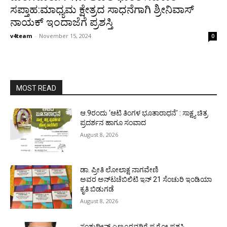
ಸಪ್ತಾಹ:ಮಾಧ್ಯಮ ಕ್ಷೇತ್ರದ ಸಾಧನೆಗಾಗಿ ಶ್ರೀನಿವಾಸ್
ನಾಯಕ್ ಇಂದಾಜೆಗೆ ಪ್ರಶಸ್ತಿ
v4team
-
November 15, 2024
0
MOST READ
ಆ.9ರಂದು ‘ಆಟಿ ತಿಂಗಳ ಭೂತಾರಾಧನೆ’ : ಸಾಕ್ಷ್ಯ ಚಿತ್ರ
ಪ್ರದರ್ಶನ ಹಾಗೂ ಸಂವಾದ
August 8, 2026
ಡಾ. ಪ್ರೀತಿ ಲೋಲಾಕ್ಷ ನಾಗವೇಣಿ
ಅವರ ಅನ್‌ಟಚೆಬಿಲಿಟಿ ಇನ್ 21 ಸೆಂಚುರಿ ಇಂಡಿಯಾ
ಕೃತಿ ಬಿಡುಗಡೆ
August 8, 2026
ಸಂಶುದ್ಧೀನ್ ಎಣ್ಮೂರವರಿಗೆ ಪ.ಗೋ ಪ್ರಶಸ್ತಿ