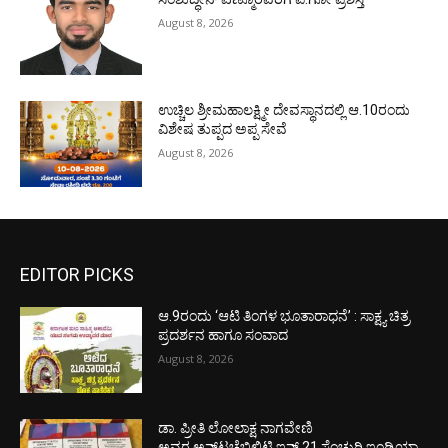
August 8, 2026
ಉಚ್ಚಿಲ ಶ್ರೀಮಹಾಲಕ್ಷ್ಮೀ ದೇವಸ್ಥಾನದಲ್ಲಿ ಆ.10ರಂದು
ವಿಶೇಷ ತುಪ್ಪದ ಅಪ್ಪ ಸೇವೆ
August 8, 2026
EDITOR PICKS
ಆ.9ರಂದು ‘ಆಟಿ ತಿಂಗಳ ಭೂತಾರಾಧನೆ’ : ಸಾಕ್ಷ್ಯ ಚಿತ್ರ
ಪ್ರದರ್ಶನ ಹಾಗೂ ಸಂವಾದ
August 8, 2026
ಡಾ. ಪ್ರೀತಿ ಲೋಲಾಕ್ಷ ನಾಗವೇಣಿ
ಅವರ ಅನ್‌ಟಚೆಬಿಲಿಟಿ ಇನ್ 21 ಸೆಂಚುರಿ ಇಂಡಿಯಾ