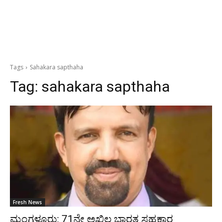
Tags
Sahakara sapthaha
Tag:
sahakara sapthaha
Fresh News
ಮಂಗಳೂರು: 71ನೇ ಅಖಿಲ ಭಾರತ ಸಹಕಾರ