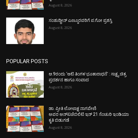
August 8, 2026
ಸಂಶುದ್ಧೀನ್ ಎಣ್ಮೂರವರಿಗೆ ಪ.ಗೋ ಪ್ರಶಸ್ತಿ
August 8, 2026
POPULAR POSTS
ಆ.9ರಂದು ‘ಆಟಿ ತಿಂಗಳ ಭೂತಾರಾಧನೆ’ : ಸಾಕ್ಷ್ಯ ಚಿತ್ರ
ಪ್ರದರ್ಶನ ಹಾಗೂ ಸಂವಾದ
August 8, 2026
ಡಾ. ಪ್ರೀತಿ ಲೋಲಾಕ್ಷ ನಾಗವೇಣಿ
ಅವರ ಅನ್‌ಟಚೆಬಿಲಿಟಿ ಇನ್ 21 ಸೆಂಚುರಿ ಇಂಡಿಯಾ
ಕೃತಿ ಬಿಡುಗಡೆ
August 8, 2026