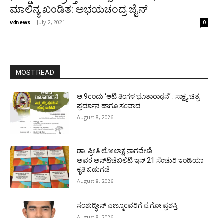
ಮಾಲಿನ್ಯ ಖಂಡಿತ: ಅಭಯಚಂದ್ರ ಜೈನ್
v4news
-
July 2, 2021
0
MOST READ
ಆ.9ರಂದು ‘ಆಟಿ ತಿಂಗಳ ಭೂತಾರಾಧನೆ’ : ಸಾಕ್ಷ್ಯ ಚಿತ್ರ
ಪ್ರದರ್ಶನ ಹಾಗೂ ಸಂವಾದ
August 8, 2026
ಡಾ. ಪ್ರೀತಿ ಲೋಲಾಕ್ಷ ನಾಗವೇಣಿ
ಅವರ ಅನ್‌ಟಚೆಬಿಲಿಟಿ ಇನ್ 21 ಸೆಂಚುರಿ ಇಂಡಿಯಾ
ಕೃತಿ ಬಿಡುಗಡೆ
August 8, 2026
ಸಂಶುದ್ಧೀನ್ ಎಣ್ಮೂರವರಿಗೆ ಪ.ಗೋ ಪ್ರಶಸ್ತಿ
August 8, 2026