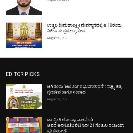
ಉಚ್ಚಿಲ ಶ್ರೀಮಹಾಲಕ್ಷ್ಮೀ ದೇವಸ್ಥಾನದಲ್ಲಿ ಆ.10ರಂದು
ವಿಶೇಷ ತುಪ್ಪದ ಅಪ್ಪ ಸೇವೆ
August 8, 2026
EDITOR PICKS
ಆ.9ರಂದು ‘ಆಟಿ ತಿಂಗಳ ಭೂತಾರಾಧನೆ’ : ಸಾಕ್ಷ್ಯ ಚಿತ್ರ
ಪ್ರದರ್ಶನ ಹಾಗೂ ಸಂವಾದ
August 8, 2026
ಡಾ. ಪ್ರೀತಿ ಲೋಲಾಕ್ಷ ನಾಗವೇಣಿ
ಅವರ ಅನ್‌ಟಚೆಬಿಲಿಟಿ ಇನ್ 21 ಸೆಂಚುರಿ ಇಂಡಿಯಾ
ಕೃತಿ ಬಿಡುಗಡೆ