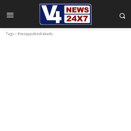
Tags
#sesappabedrakadu