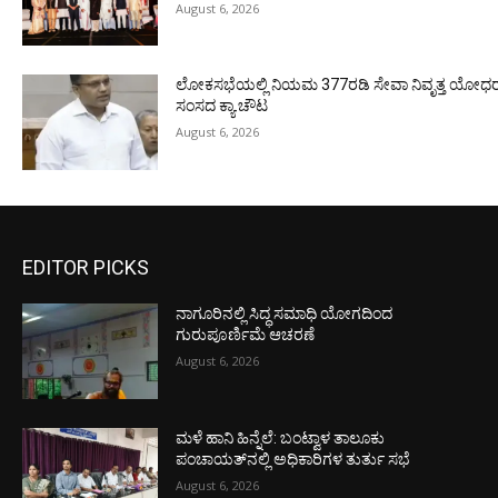
August 6, 2026
ಲೋಕಸಭೆಯಲ್ಲಿ ನಿಯಮ 377ರಡಿ ಸೇವಾ ನಿವೃತ್ತ ಯೋಧರ ಪ
ಸಂಸದ ಕ್ಯಾ.ಚೌಟ
August 6, 2026
EDITOR PICKS
ನಾಗೂರಿನಲ್ಲಿ ಸಿದ್ಧ ಸಮಾಧಿ ಯೋಗದಿಂದ
ಗುರುಪೂರ್ಣಿಮೆ ಆಚರಣೆ
August 6, 2026
ಮಳೆ ಹಾನಿ ಹಿನ್ನೆಲೆ: ಬಂಟ್ವಾಳ ತಾಲೂಕು
ಪಂಚಾಯತ್‌ನಲ್ಲಿ ಅಧಿಕಾರಿಗಳ ತುರ್ತು ಸಭೆ
August 6, 2026