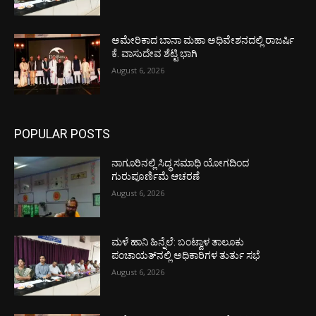
ಅಮೇರಿಕಾದ ಬಾನಾ ಮಹಾ ಅಧಿವೇಶನದಲ್ಲಿ ರಾಜರ್ಷಿ
ಕೆ. ವಾಸುದೇವ ಶೆಟ್ಟಿ ಭಾಗಿ
August 6, 2026
POPULAR POSTS
ನಾಗೂರಿನಲ್ಲಿ ಸಿದ್ಧ ಸಮಾಧಿ ಯೋಗದಿಂದ
ಗುರುಪೂರ್ಣಿಮೆ ಆಚರಣೆ
August 6, 2026
ಮಳೆ ಹಾನಿ ಹಿನ್ನೆಲೆ: ಬಂಟ್ವಾಳ ತಾಲೂಕು
ಪಂಚಾಯತ್‌ನಲ್ಲಿ ಅಧಿಕಾರಿಗಳ ತುರ್ತು ಸಭೆ
August 6, 2026