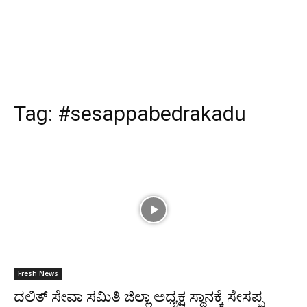
Tag:
#sesappabedrakadu
Fresh News
ದಲಿತ್ ಸೇವಾ ಸಮಿತಿ ಜಿಲ್ಲಾ ಅಧ್ಯಕ್ಷ ಸ್ಥಾನಕ್ಕೆ ಸೇಸಪ್ಪ