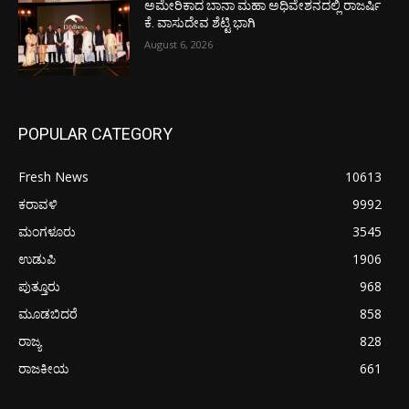
ಅಮೇರಿಕಾದ ಬಾನಾ ಮಹಾ ಅಧಿವೇಶನದಲ್ಲಿ ರಾಜರ್ಷಿ
ಕೆ. ವಾಸುದೇವ ಶೆಟ್ಟಿ ಭಾಗಿ
August 6, 2026
POPULAR CATEGORY
Fresh News
10613
ಕರಾವಳಿ
9992
ಮಂಗಳೂರು
3545
ಉಡುಪಿ
1906
ಪುತ್ತೂರು
968
ಮೂಡಬಿದರೆ
858
ರಾಜ್ಯ
828
ರಾಜಕೀಯ
661