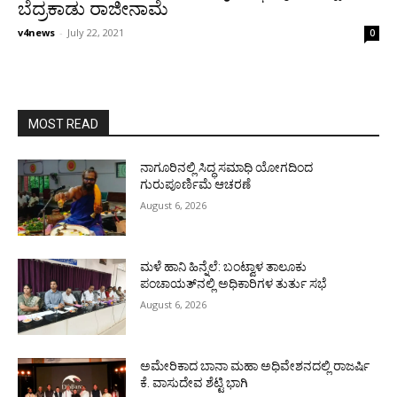
ಬೆದ್ರಕಾಡು ರಾಜೀನಾಮೆ
v4news
-
July 22, 2021
0
MOST READ
ನಾಗೂರಿನಲ್ಲಿ ಸಿದ್ಧ ಸಮಾಧಿ ಯೋಗದಿಂದ
ಗುರುಪೂರ್ಣಿಮೆ ಆಚರಣೆ
August 6, 2026
ಮಳೆ ಹಾನಿ ಹಿನ್ನೆಲೆ: ಬಂಟ್ವಾಳ ತಾಲೂಕು
ಪಂಚಾಯತ್‌ನಲ್ಲಿ ಅಧಿಕಾರಿಗಳ ತುರ್ತು ಸಭೆ
August 6, 2026
ಅಮೇರಿಕಾದ ಬಾನಾ ಮಹಾ ಅಧಿವೇಶನದಲ್ಲಿ ರಾಜರ್ಷಿ
ಕೆ. ವಾಸುದೇವ ಶೆಟ್ಟಿ ಭಾಗಿ