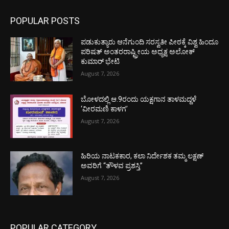
POPULAR POSTS
ಪಡುಕುತ್ಯಾರು ಆನೆಗುಂದಿ ಸರಸ್ವತೀ ಪೀಠಕ್ಕೆ ವಿಶ್ವ ಹಿಂದೂ
ಪರಿಷತ್ ಅಂತರರಾಷ್ಟ್ರೀಯ ಅಧ್ಯಕ್ಷ ಅಲೋಕ್
ಕುಮಾರ್ ಭೇಟಿ
August 7, 2026
ಬೋಳದಲ್ಲಿ ಆ.9ರಂದು ಯಕ್ಷಗಾನ ತಾಳಮದ್ದಳೆ
‘ವೀರಮಣಿ ಕಾಳಗ’
August 7, 2026
ಹಿರಿಯ ನಾಟಕಕಾರ, ಕಲಾ ನಿರ್ದೇಶಕ ತಮ್ಮ ಲಕ್ಷಣ್
ಅವರಿಗೆ “ತೌಳವ ಪ್ರಶಸ್ತಿ”
August 7, 2026
POPULAR CATEGORY