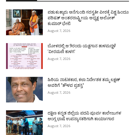
ಪಡುಕುತ್ಯಾರು ಆನೆಗುಂದಿ ಸರಸ್ವತೀ ಪೀಠಕ್ಕೆ ವಿಶ್ವ ಹಿಂದೂ
ಪರಿಷತ್ ಅಂತರರಾಷ್ಟ್ರೀಯ ಅಧ್ಯಕ್ಷ ಅಲೋಕ್
ಕುಮಾರ್ ಭೇಟಿ
August 7, 2026
ಬೋಳದಲ್ಲಿ ಆ.9ರಂದು ಯಕ್ಷಗಾನ ತಾಳಮದ್ದಳೆ
‘ವೀರಮಣಿ ಕಾಳಗ’
August 7, 2026
ಹಿರಿಯ ನಾಟಕಕಾರ, ಕಲಾ ನಿರ್ದೇಶಕ ತಮ್ಮ ಲಕ್ಷಣ್
ಅವರಿಗೆ “ತೌಳವ ಪ್ರಶಸ್ತಿ”
August 7, 2026
ದಕ್ಷಿಣ ಕನ್ನಡ ಜಿಲ್ಲೆಯ ಪದವಿ ಪೂರ್ವ ಕಾಲೇಜುಗಳ
ಆಂಗ್ಲ ಭಾಷೆ ಉಪನ್ಯಾಸಕರಿಗಾಗಿ ಕಾರ್ಯಾಗಾರ
August 7, 2026