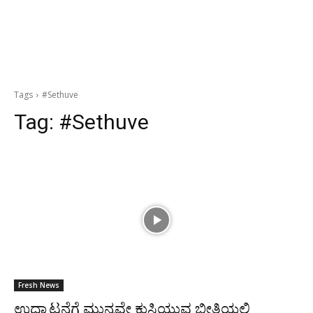
Tags
#Sethuve
Tag:
#Sethuve
Fresh News
ಉದ್ಘಾಟನೆಗೆ ಮುನ್ನವೇ ಕುಸಿಯುವ ಭೀತಿಯಲ್ಲಿ