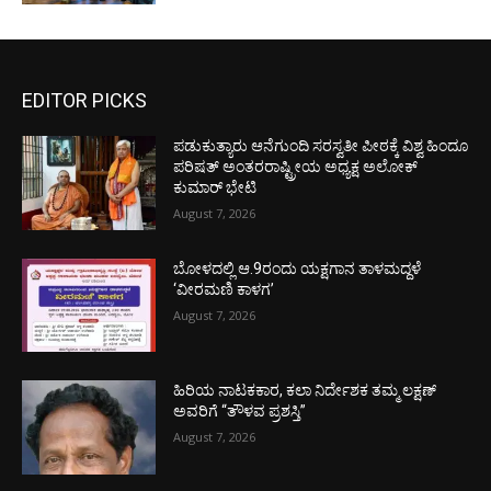
EDITOR PICKS
ಪಡುಕುತ್ಯಾರು ಆನೆಗುಂದಿ ಸರಸ್ವತೀ ಪೀಠಕ್ಕೆ ವಿಶ್ವ ಹಿಂದೂ
ಪರಿಷತ್ ಅಂತರರಾಷ್ಟ್ರೀಯ ಅಧ್ಯಕ್ಷ ಅಲೋಕ್
ಕುಮಾರ್ ಭೇಟಿ
August 7, 2026
ಬೋಳದಲ್ಲಿ ಆ.9ರಂದು ಯಕ್ಷಗಾನ ತಾಳಮದ್ದಳೆ
‘ವೀರಮಣಿ ಕಾಳಗ’
August 7, 2026
ಹಿರಿಯ ನಾಟಕಕಾರ, ಕಲಾ ನಿರ್ದೇಶಕ ತಮ್ಮ ಲಕ್ಷಣ್
ಅವರಿಗೆ “ತೌಳವ ಪ್ರಶಸ್ತಿ”
August 7, 2026