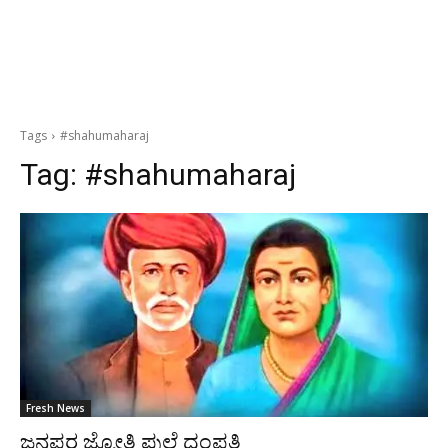
Tags
#shahumaharaj
Tag:
#shahumaharaj
Fresh News
ಜನಪರ ಜ್ಯೋತಿ ಫುಲೆ ದಂಪತಿ