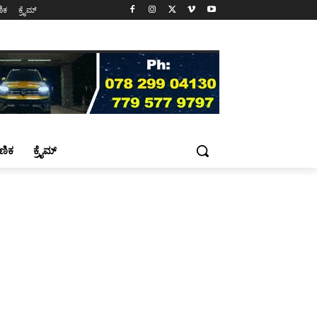
ಷಣಿಕ
ಕ್ರೈಮ್
್ಷಣಿಕ
ಕ್ರೈಮ್