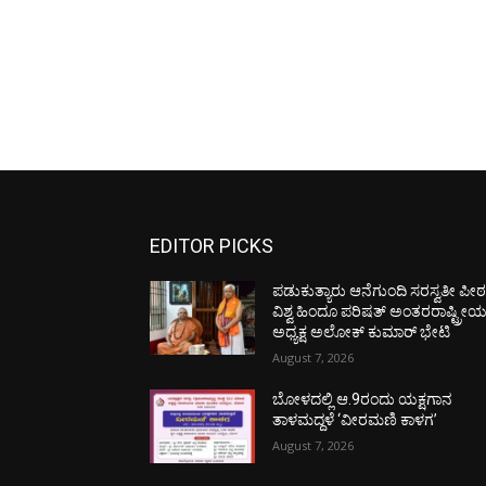
EDITOR PICKS
ಪಡುಕುತ್ಯಾರು ಆನೆಗುಂದಿ ಸರಸ್ವತೀ ಪೀಠಕ್
ವಿಶ್ವ ಹಿಂದೂ ಪರಿಷತ್ ಅಂತರರಾಷ್ಟ್ರೀ
ಅಧ್ಯಕ್ಷ ಅಲೋಕ್ ಕುಮಾರ್ ಭೇಟಿ
August 7, 2026
ಬೋಳದಲ್ಲಿ ಆ.9ರಂದು ಯಕ್ಷಗಾನ
ತಾಳಮದ್ದಳೆ ‘ವೀರಮಣಿ ಕಾಳಗ’
August 7, 2026