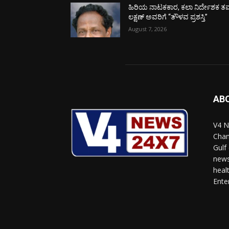
ಹಿರಿಯ ನಾಟಕಕಾರ, ಕಲಾ ನಿರ್ದೇಶಕ ತಮ
ಲಕ್ಷಣ್ ಅವರಿಗೆ “ತೌಳವ ಪ್ರಶಸ್ತಿ”
August 7, 2026
AB
V4 N
Chan
Gulf
news
heal
Ente