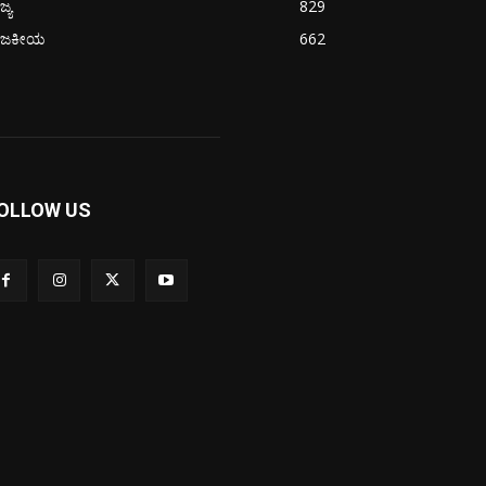
ಜ್ಯ
829
ಾಜಕೀಯ
662
OLLOW US