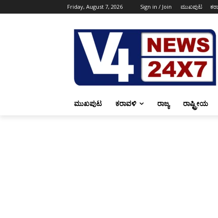
Friday, August 7, 2026
Sign in / Join
ಮುಖಪುಟ
ಕರ
ಮುಖಪುಟ
ಕರಾವಳಿ
ರಾಜ್ಯ
ರಾಷ್ಟ್ರೀಯ