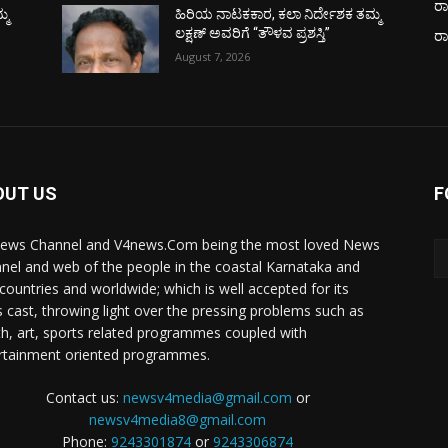
ರಾ
್ಮ
ಹಿರಿಯ ನಾಟಕಕಾರ, ಕಲಾ ನಿರ್ದೇಶಕ ತಮ್ಮ
ಲಕ್ಷಣ್ ಅವರಿಗೆ “ತೌಳವ ಪ್ರಶಸ್ತಿ”
ರ
August 7, 2026
OUT US
F
ews Channel and V4news.Com being the most loved News
nel and web of the people in the coastal Karnataka and
 countries and worldwide; which is well accepted for its
 cast, throwing light over the pressing problems such as
th, art, sports related programmes coupled with
rtainment oriented programmes.
Contact us:
newsv4media@gmail.com
or
newsv4media8@gmail.com
Phone:
9243301874
or
9243306874