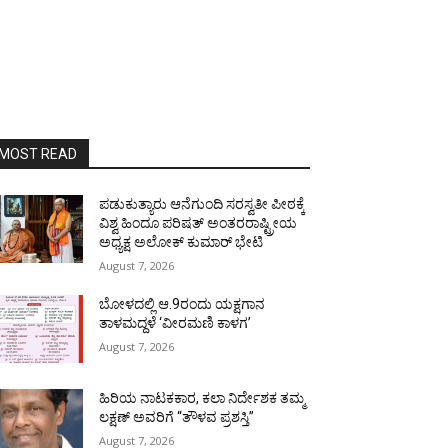
MOST READ
ಪಡುಕುತ್ಯಾರು ಆನೆಗುಂದಿ ಸರಸ್ವತೀ ಪೀಠಕ್ಕೆ
ವಿಶ್ವ ಹಿಂದೂ ಪರಿಷತ್ ಅಂತರರಾಷ್ಟ್ರೀಯ
ಅಧ್ಯಕ್ಷ ಅಲೋಕ್ ಕುಮಾರ್ ಭೇಟಿ
August 7, 2026
ಬೋಳದಲ್ಲಿ ಆ.9ರಂದು ಯಕ್ಷಗಾನ
ತಾಳಮದ್ದಳೆ ‘ವೀರಮಣಿ ಕಾಳಗ’
August 7, 2026
ಹಿರಿಯ ನಾಟಕಕಾರ, ಕಲಾ ನಿರ್ದೇಶಕ ತಮ್ಮ
ಲಕ್ಷಣ್ ಅವರಿಗೆ “ತೌಳವ ಪ್ರಶಸ್ತಿ”
August 7, 2026