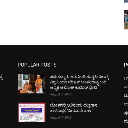
POPULAR POSTS
P
ಕೆ
ಪಡುಕುತ್ಯಾರು ಆನೆಗುಂದಿ ಸರಸ್ವತೀ ಪೀಠಕ್ಕೆ
F
ಯ
ವಿಶ್ವ ಹಿಂದೂ ಪರಿಷತ್ ಅಂತರರಾಷ್ಟ್ರೀಯ
ಕ
ಅಧ್ಯಕ್ಷ ಅಲೋಕ್ ಕುಮಾರ್ ಭೇಟಿ
August 7, 2026
ಮ
ಉ
ಬೋಳದಲ್ಲಿ ಆ.9ರಂದು ಯಕ್ಷಗಾನ
ತಾಳಮದ್ದಳೆ ‘ವೀರಮಣಿ ಕಾಳಗ’
ಪು
August 7, 2026
ಮ