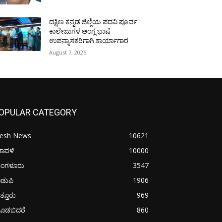
ದಕ್ಷಿಣ ಕನ್ನಡ ಜಿಲ್ಲೆಯ ಪದವಿ ಪೂರ್ವ
ಕಾಲೇಜುಗಳ ಆಂಗ್ಲ ಭಾಷೆ
ಉಪನ್ಯಾಸಕರಿಗಾಗಿ ಕಾರ್ಯಾಗಾರ
August 7, 2026
OPULAR CATEGORY
resh News
10621
ರಾವಳಿ
10000
ಂಗಳೂರು
3547
ಡುಪಿ
1906
ತ್ತೂರು
969
ೂಡಬಿದರೆ
860