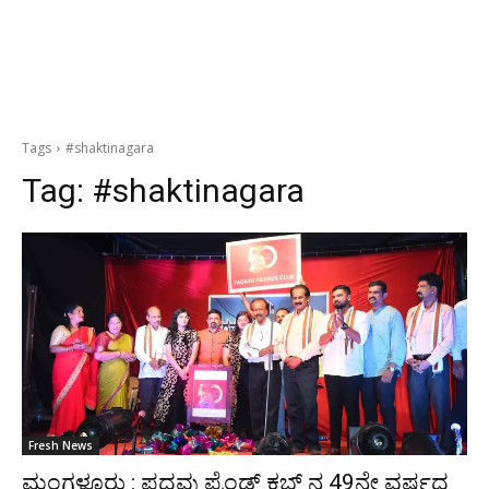
Tags
#shaktinagara
Tag:
#shaktinagara
Fresh News
ಮಂಗಳೂರು : ಪದವು ಫ್ರೆಂಡ್ಸ್ ಕ್ಲಬ್ ನ 49ನೇ ವರ್ಷದ