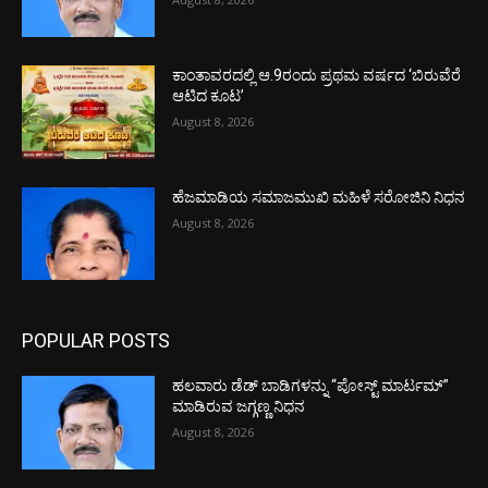
ಕಾಂತಾವರದಲ್ಲಿ ಆ.9ರಂದು ಪ್ರಥಮ ವರ್ಷದ ‘ಬಿರುವೆರೆ
ಆಟಿದ ಕೂಟ’
August 8, 2026
ಹೆಜಮಾಡಿಯ ಸಮಾಜಮುಖಿ ಮಹಿಳೆ ಸರೋಜಿನಿ ನಿಧನ
August 8, 2026
POPULAR POSTS
ಹಲವಾರು ಡೆಡ್ ಬಾಡಿಗಳನ್ನು “ಪೋಸ್ಟ್ ಮಾರ್ಟಮ್”
ಮಾಡಿರುವ ಜಗ್ಗಣ್ಣ ನಿಧನ
August 8, 2026