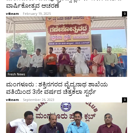
ವಾರ್ಷಿಕೋತ್ಸವ ಆಚರಣೆ
v4team
-
February 19, 2025
0
Fresh News
ಮಂಗಳೂರು : ಶಕ್ತಿನಗರದ ವೈದ್ಯನಾಥ ಶಾಖೆಯ
ವತಿಯಿಂದ 3ನೇ ವರ್ಷದ ಚಿತ್ರಕಲಾ ಸ್ಪರ್ಧೆ
v4team
-
September 26, 2023
0