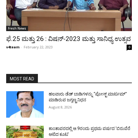
Fresh News
ಫೆ.25 ಮತ್ತು 26 : ವಿಷನ್-2023 ಮತ್ತು ಸಾನಿಧ್ಯ ಉತ್ಸವ
v4team
-
February 22, 2023
0
MOST READ
ಹಲವಾರು ಡೆಡ್ ಬಾಡಿಗಳನ್ನು “ಪೋಸ್ಟ್ ಮಾರ್ಟಮ್”
ಮಾಡಿರುವ ಜಗ್ಗಣ್ಣ ನಿಧನ
August 8, 2026
ಕಾಂತಾವರದಲ್ಲಿ ಆ.9ರಂದು ಪ್ರಥಮ ವರ್ಷದ ‘ಬಿರುವೆರೆ
ಆಟಿದ ಕೂಟ’