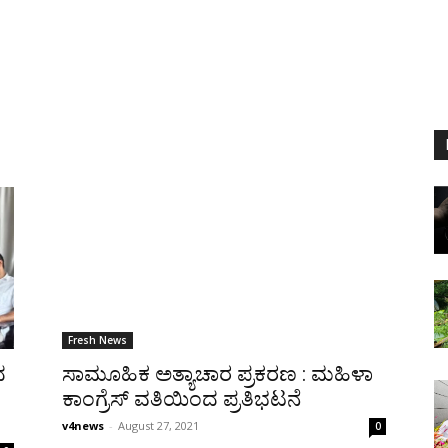
Fresh News
ದ
ಸಾಮೂಹಿಕ ಅತ್ಯಾಚಾರ ಪ್ರಕರಣ : ಮಹಿಳಾ
ಕಾಂಗ್ರೆಸ್ ವತಿಯಿಂದ ಪ್ರತಿಭಟನೆ
v4news
-
August 27, 2021
0