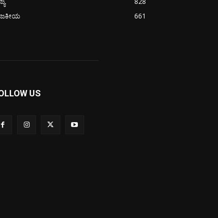
ಜ್ಯ
828
ಾಜಕೀಯ
661
OLLOW US