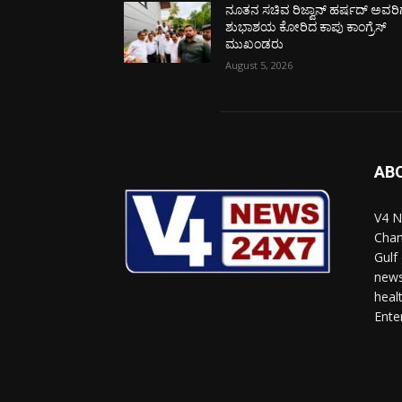
ನೂತನ ಸಚಿವ ರಿಜ್ವಾನ್ ಹರ್ಷದ್ ಅವರಿಗ
ಶುಭಾಶಯ ಕೋರಿದ ಕಾಪು ಕಾಂಗ್ರೆಸ್
ಮುಖಂಡರು
August 5, 2026
AB
V4 N
Chan
Gulf
news
heal
Ente