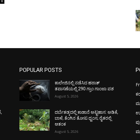
0
POPULAR POSTS
P
ಕಾಲೇಜಿನಲ್ಲಿ ನಡೆಸಿದ ಹಠಾತ್
F
ತಪಾಸಣೆಯಲ್ಲಿ 290 ಗ್ರಾಂ ಗಾಂಜಾ ವಶ
ಕ
August 5, 2026
ಮ
ಉ
ೆ,
ದರ್ಬೆತಡ್ಕದಲ್ಲಿ ಕಾಡಾನೆ ಅಟ್ಟಹಾಸ: ಅಡಿಕೆ,
ಬಾಳೆ, ತೆಂಗಿನ ತೋಟ ಧ್ವಂಸ; ರೈತರಲ್ಲಿ
ಪು
ಆತಂಕ
ಮ
August 5, 2026