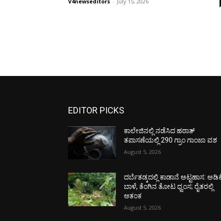
V4newseditors
-
July 15, 2026
EDITOR PICKS
ಕಾಲೇಜಿನಲ್ಲಿ ನಡೆಸಿದ ಹಠಾತ್
ತಪಾಸಣೆಯಲ್ಲಿ 290 ಗ್ರಾಂ ಗಾಂಜಾ ವಶ
August 5, 2026
ದರ್ಬೆತಡ್ಕದಲ್ಲಿ ಕಾಡಾನೆ ಅಟ್ಟಹಾಸ: ಅಡಿಕ
ಬಾಳೆ, ತೆಂಗಿನ ತೋಟ ಧ್ವಂಸ; ರೈತರಲ್ಲಿ
ಆತಂಕ
August 5, 2026