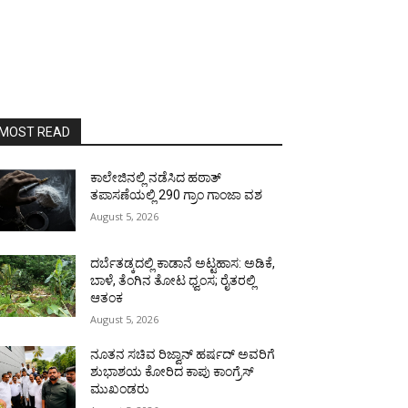
MOST READ
ಕಾಲೇಜಿನಲ್ಲಿ ನಡೆಸಿದ ಹಠಾತ್
ತಪಾಸಣೆಯಲ್ಲಿ 290 ಗ್ರಾಂ ಗಾಂಜಾ ವಶ
August 5, 2026
ದರ್ಬೆತಡ್ಕದಲ್ಲಿ ಕಾಡಾನೆ ಅಟ್ಟಹಾಸ: ಅಡಿಕೆ,
ಬಾಳೆ, ತೆಂಗಿನ ತೋಟ ಧ್ವಂಸ; ರೈತರಲ್ಲಿ
ಆತಂಕ
August 5, 2026
ನೂತನ ಸಚಿವ ರಿಜ್ವಾನ್ ಹರ್ಷದ್ ಅವರಿಗೆ
ಶುಭಾಶಯ ಕೋರಿದ ಕಾಪು ಕಾಂಗ್ರೆಸ್
ಮುಖಂಡರು