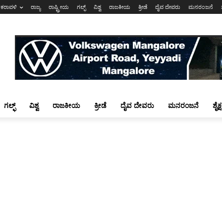
ಕರಾವಳಿ
ರಾಜ್ಯ
ರಾಷ್ಟ್ರೀಯ
ಗಲ್ಫ್
ವಿಶ್ವ
ರಾಜಕೀಯ
ಕ್ರೀಡೆ
ದೈವ ದೇವರು
ಮನರಂಜನೆ
ಗಲ್ಫ್
ವಿಶ್ವ
ರಾಜಕೀಯ
ಕ್ರೀಡೆ
ದೈವ ದೇವರು
ಮನರಂಜನೆ
ಶೈಕ