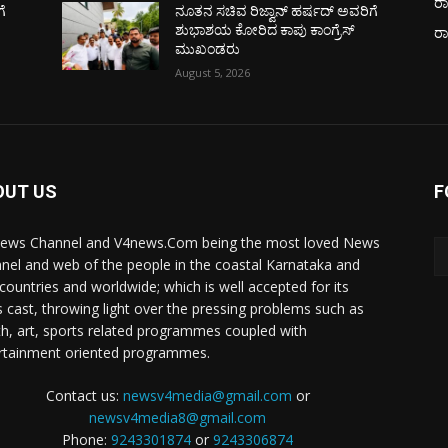
ರಾ
ೆ
ನೂತನ ಸಚಿವ ರಿಜ್ವಾನ್ ಹರ್ಷದ್ ಅವರಿಗೆ
ಶುಭಾಶಯ ಕೋರಿದ ಕಾಪು ಕಾಂಗ್ರೆಸ್
ರ
ಮುಖಂಡರು
August 5, 2026
OUT US
F
ews Channel and V4news.Com being the most loved News
nel and web of the people in the coastal Karnataka and
 countries and worldwide; which is well accepted for its
 cast, throwing light over the pressing problems such as
th, art, sports related programmes coupled with
rtainment oriented programmes.
Contact us:
newsv4media@gmail.com
or
newsv4media8@gmail.com
Phone:
9243301874
or
9243306874