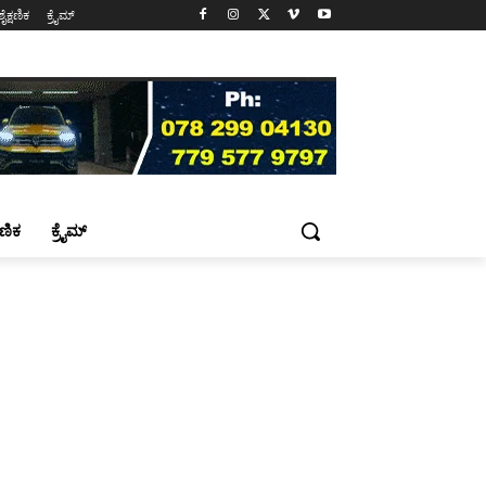
ಶೈಕ್ಷಣಿಕ
ಕ್ರೈಮ್
್ಷಣಿಕ
ಕ್ರೈಮ್