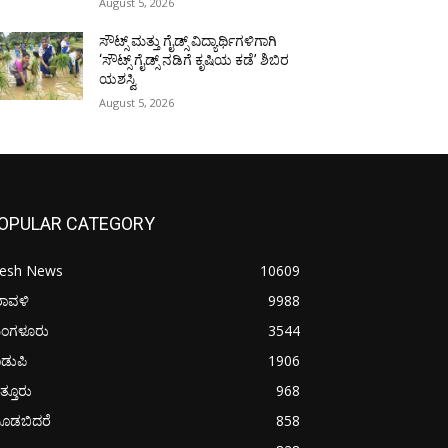
August 5, 2026
ಸೌಟ್ಸ್ ಮತ್ತು ಗೈಡ್ಸ್ ವಿದ್ಯಾರ್ಥಿಗಳಿಗಾಗಿ
‘ಸೌಟ್ಸ್ ಗೈಡ್ಸ್ ನಡಿಗೆ ಕೃಷಿಯ ಕಡೆ’ ಶಿಬಿರ
ಯಶಸ್ವಿ
August 5, 2026
OPULAR CATEGORY
resh News
10609
ರಾವಳಿ
9988
ಂಗಳೂರು
3544
ಡುಪಿ
1906
ತ್ತೂರು
968
ೂಡಬಿದರೆ
858