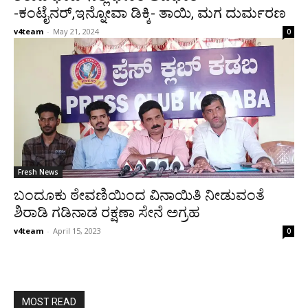
-ಕಂಟೈನರ್,ಇನ್ನೋವಾ ಡಿಕ್ಕಿ- ತಾಯಿ, ಮಗ ದುರ್ಮರಣ
v4team
-
May 21, 2024
0
Fresh News
ಬಂದೂಕು ಠೇವಣಿಯಿಂದ ವಿನಾಯಿತಿ ನೀಡುವಂತೆ
ಶಿರಾಡಿ ಗಡಿನಾಡ ರಕ್ಷಣಾ ಸೇನೆ ಅಗ್ರಹ
v4team
-
April 15, 2023
0
MOST READ