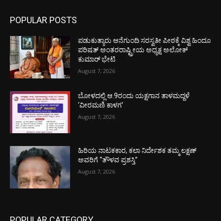
POPULAR POSTS
ಪಡುಕುತ್ಯಾರು ಆನೆಗುಂದಿ ಸರಸ್ವತೀ ಪೀಠಕ್ಕೆ ವಿಶ್ವ ಹಿಂದೂ
ಪರಿಷತ್ ಅಂತರರಾಷ್ಟ್ರೀಯ ಅಧ್ಯಕ್ಷ ಅಲೋಕ್
ಕುಮಾರ್ ಭೇಟಿ
August 7, 2026
ಬೋಳದಲ್ಲಿ ಆ.9ರಂದು ಯಕ್ಷಗಾನ ತಾಳಮದ್ದಳೆ
‘ವೀರಮಣಿ ಕಾಳಗ’
August 7, 2026
ಹಿರಿಯ ನಾಟಕಕಾರ, ಕಲಾ ನಿರ್ದೇಶಕ ತಮ್ಮ ಲಕ್ಷಣ್
ಅವರಿಗೆ “ತೌಳವ ಪ್ರಶಸ್ತಿ”
August 7, 2026
POPULAR CATEGORY