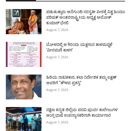
ಪಡುಕುತ್ಯಾರು ಆನೆಗುಂದಿ ಸರಸ್ವತೀ ಪೀಠಕ್ಕೆ ವಿಶ್ವ ಹಿಂದೂ
ಪರಿಷತ್ ಅಂತರರಾಷ್ಟ್ರೀಯ ಅಧ್ಯಕ್ಷ ಅಲೋಕ್
ಕುಮಾರ್ ಭೇಟಿ
August 7, 2026
ಬೋಳದಲ್ಲಿ ಆ.9ರಂದು ಯಕ್ಷಗಾನ ತಾಳಮದ್ದಳೆ
‘ವೀರಮಣಿ ಕಾಳಗ’
August 7, 2026
ಹಿರಿಯ ನಾಟಕಕಾರ, ಕಲಾ ನಿರ್ದೇಶಕ ತಮ್ಮ ಲಕ್ಷಣ್
ಅವರಿಗೆ “ತೌಳವ ಪ್ರಶಸ್ತಿ”
August 7, 2026
ದಕ್ಷಿಣ ಕನ್ನಡ ಜಿಲ್ಲೆಯ ಪದವಿ ಪೂರ್ವ ಕಾಲೇಜುಗಳ
ಆಂಗ್ಲ ಭಾಷೆ ಉಪನ್ಯಾಸಕರಿಗಾಗಿ ಕಾರ್ಯಾಗಾರ
August 7, 2026