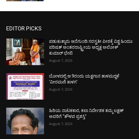
EDITOR PICKS
ಪಡುಕುತ್ಯಾರು ಆನೆಗುಂದಿ ಸರಸ್ವತೀ ಪೀಠಕ್ಕೆ ವಿಶ್ವ ಹಿಂದೂ
ಪರಿಷತ್ ಅಂತರರಾಷ್ಟ್ರೀಯ ಅಧ್ಯಕ್ಷ ಅಲೋಕ್
ಕುಮಾರ್ ಭೇಟಿ
August 7, 2026
ಬೋಳದಲ್ಲಿ ಆ.9ರಂದು ಯಕ್ಷಗಾನ ತಾಳಮದ್ದಳೆ
‘ವೀರಮಣಿ ಕಾಳಗ’
August 7, 2026
ಹಿರಿಯ ನಾಟಕಕಾರ, ಕಲಾ ನಿರ್ದೇಶಕ ತಮ್ಮ ಲಕ್ಷಣ್
ಅವರಿಗೆ “ತೌಳವ ಪ್ರಶಸ್ತಿ”
August 7, 2026