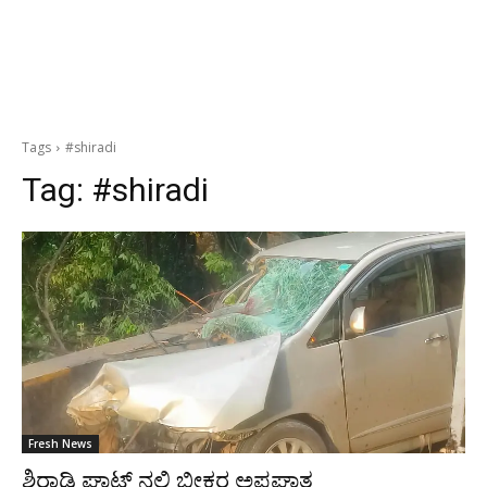
Tags
#shiradi
Tag:
#shiradi
Fresh News
ಶಿರಾಡಿ ಘಾಟ್ ನಲ್ಲಿ ಭೀಕರ ಅಪಘಾತ