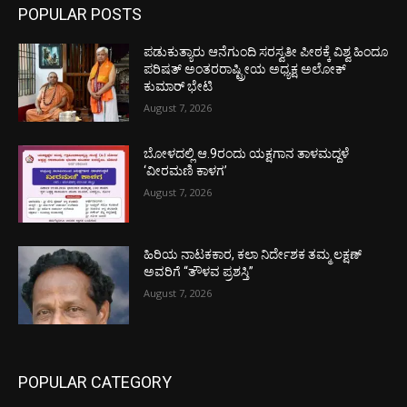
POPULAR POSTS
ಪಡುಕುತ್ಯಾರು ಆನೆಗುಂದಿ ಸರಸ್ವತೀ ಪೀಠಕ್ಕೆ ವಿಶ್ವ ಹಿಂದೂ
ಪರಿಷತ್ ಅಂತರರಾಷ್ಟ್ರೀಯ ಅಧ್ಯಕ್ಷ ಅಲೋಕ್
ಕುಮಾರ್ ಭೇಟಿ
August 7, 2026
ಬೋಳದಲ್ಲಿ ಆ.9ರಂದು ಯಕ್ಷಗಾನ ತಾಳಮದ್ದಳೆ
‘ವೀರಮಣಿ ಕಾಳಗ’
August 7, 2026
ಹಿರಿಯ ನಾಟಕಕಾರ, ಕಲಾ ನಿರ್ದೇಶಕ ತಮ್ಮ ಲಕ್ಷಣ್
ಅವರಿಗೆ “ತೌಳವ ಪ್ರಶಸ್ತಿ”
August 7, 2026
POPULAR CATEGORY