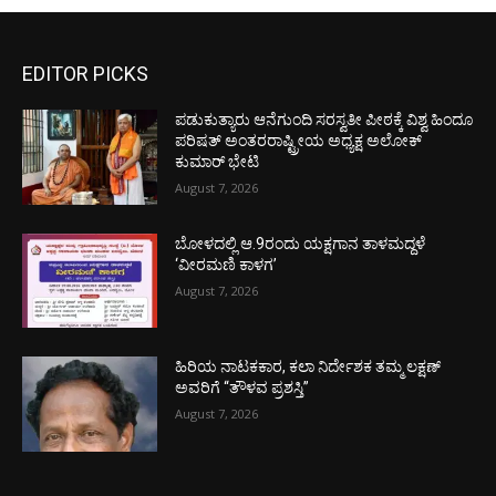
EDITOR PICKS
ಪಡುಕುತ್ಯಾರು ಆನೆಗುಂದಿ ಸರಸ್ವತೀ ಪೀಠಕ್ಕೆ ವಿಶ್ವ ಹಿಂದೂ
ಪರಿಷತ್ ಅಂತರರಾಷ್ಟ್ರೀಯ ಅಧ್ಯಕ್ಷ ಅಲೋಕ್
ಕುಮಾರ್ ಭೇಟಿ
August 7, 2026
ಬೋಳದಲ್ಲಿ ಆ.9ರಂದು ಯಕ್ಷಗಾನ ತಾಳಮದ್ದಳೆ
‘ವೀರಮಣಿ ಕಾಳಗ’
August 7, 2026
ಹಿರಿಯ ನಾಟಕಕಾರ, ಕಲಾ ನಿರ್ದೇಶಕ ತಮ್ಮ ಲಕ್ಷಣ್
ಅವರಿಗೆ “ತೌಳವ ಪ್ರಶಸ್ತಿ”
August 7, 2026