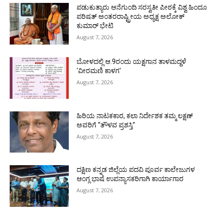
ಪಡುಕುತ್ಯಾರು ಆನೆಗುಂದಿ ಸರಸ್ವತೀ ಪೀಠಕ್ಕೆ ವಿಶ್ವ ಹಿಂದೂ
ಪರಿಷತ್ ಅಂತರರಾಷ್ಟ್ರೀಯ ಅಧ್ಯಕ್ಷ ಅಲೋಕ್
ಕುಮಾರ್ ಭೇಟಿ
August 7, 2026
ಬೋಳದಲ್ಲಿ ಆ.9ರಂದು ಯಕ್ಷಗಾನ ತಾಳಮದ್ದಳೆ
‘ವೀರಮಣಿ ಕಾಳಗ’
August 7, 2026
ಹಿರಿಯ ನಾಟಕಕಾರ, ಕಲಾ ನಿರ್ದೇಶಕ ತಮ್ಮ ಲಕ್ಷಣ್
ಅವರಿಗೆ “ತೌಳವ ಪ್ರಶಸ್ತಿ”
August 7, 2026
ದಕ್ಷಿಣ ಕನ್ನಡ ಜಿಲ್ಲೆಯ ಪದವಿ ಪೂರ್ವ ಕಾಲೇಜುಗಳ
ಆಂಗ್ಲ ಭಾಷೆ ಉಪನ್ಯಾಸಕರಿಗಾಗಿ ಕಾರ್ಯಾಗಾರ
August 7, 2026