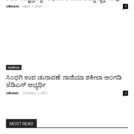
v4team
-
April 7, 2023
0
ರಾಜಕೀಯ
ಸಿಂಧಗಿ ಉಪ ಚುನಾವಣೆ: ನಾಜಿಯಾ ಶಕೀಲಾ ಅಂಗಡಿ
ಜೆಡಿಎಸ್ ಅಭ್ಯರ್ಥಿ
v4news
-
October 2, 2021
0
MOST READ