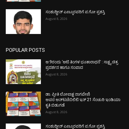
ಸಂಶುದ್ಧೀನ್ ಎಣ್ಮೂರವರಿಗೆ ಪ.ಗೋ ಪ್ರಶಸ್ತಿ
August 8, 2026
POPULAR POSTS
ಆ.9ರಂದು ‘ಆಟಿ ತಿಂಗಳ ಭೂತಾರಾಧನೆ’ : ಸಾಕ್ಷ್ಯ ಚಿತ್ರ
ಪ್ರದರ್ಶನ ಹಾಗೂ ಸಂವಾದ
August 8, 2026
ಡಾ. ಪ್ರೀತಿ ಲೋಲಾಕ್ಷ ನಾಗವೇಣಿ
ಅವರ ಅನ್‌ಟಚೆಬಿಲಿಟಿ ಇನ್ 21 ಸೆಂಚುರಿ ಇಂಡಿಯಾ
ಕೃತಿ ಬಿಡುಗಡೆ
August 8, 2026
ಸಂಶುದ್ಧೀನ್ ಎಣ್ಮೂರವರಿಗೆ ಪ.ಗೋ ಪ್ರಶಸ್ತಿ