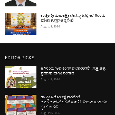
ಉಚ್ಚಿಲ ಶ್ರೀಮಹಾಲಕ್ಷ್ಮೀ ದೇವಸ್ಥಾನದಲ್ಲಿ ಆ.10ರಂದು
ವಿಶೇಷ ತುಪ್ಪದ ಅಪ್ಪ ಸೇವೆ
August 8, 2026
EDITOR PICKS
ಆ.9ರಂದು ‘ಆಟಿ ತಿಂಗಳ ಭೂತಾರಾಧನೆ’ : ಸಾಕ್ಷ್ಯ ಚಿತ್ರ
ಪ್ರದರ್ಶನ ಹಾಗೂ ಸಂವಾದ
August 8, 2026
ಡಾ. ಪ್ರೀತಿ ಲೋಲಾಕ್ಷ ನಾಗವೇಣಿ
ಅವರ ಅನ್‌ಟಚೆಬಿಲಿಟಿ ಇನ್ 21 ಸೆಂಚುರಿ ಇಂಡಿಯಾ
ಕೃತಿ ಬಿಡುಗಡೆ
August 8, 2026