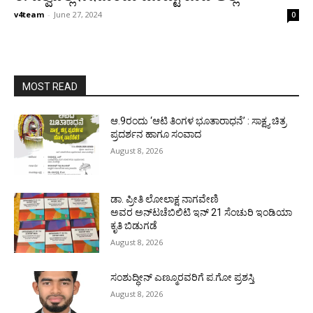
v4team
-
June 27, 2024
0
MOST READ
ಆ.9ರಂದು ‘ಆಟಿ ತಿಂಗಳ ಭೂತಾರಾಧನೆ’ : ಸಾಕ್ಷ್ಯ ಚಿತ್ರ
ಪ್ರದರ್ಶನ ಹಾಗೂ ಸಂವಾದ
August 8, 2026
ಡಾ. ಪ್ರೀತಿ ಲೋಲಾಕ್ಷ ನಾಗವೇಣಿ
ಅವರ ಅನ್‌ಟಚೆಬಿಲಿಟಿ ಇನ್ 21 ಸೆಂಚುರಿ ಇಂಡಿಯಾ
ಕೃತಿ ಬಿಡುಗಡೆ
August 8, 2026
ಸಂಶುದ್ಧೀನ್ ಎಣ್ಮೂರವರಿಗೆ ಪ.ಗೋ ಪ್ರಶಸ್ತಿ
August 8, 2026