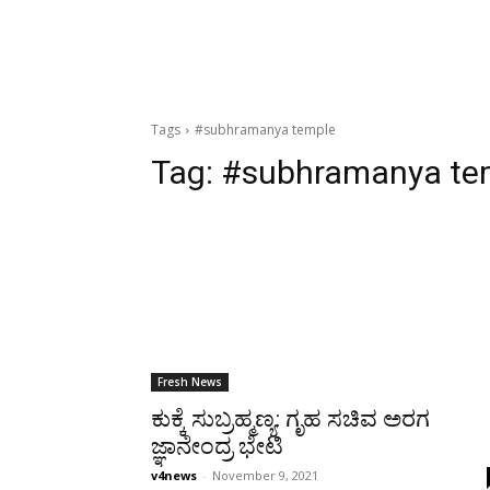
Tags
#subhramanya temple
Tag:
#subhramanya te
Fresh News
ಕುಕ್ಕೆ ಸುಬ್ರಹ್ಮಣ್ಯ: ಗೃಹ ಸಚಿವ ಅರಗ
ಜ್ಞಾನೇಂದ್ರ ಭೇಟಿ
v4news
-
November 9, 2021