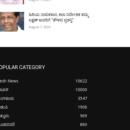
ಹಿರಿಯ ನಾಟಕಕಾರ, ಕಲಾ ನಿರ್ದೇಶಕ ತಮ್ಮ
ಲಕ್ಷಣ್ ಅವರಿಗೆ “ತೌಳವ ಪ್ರಶಸ್ತಿ”
August 7, 2026
OPULAR CATEGORY
resh News
10622
ರಾವಳಿ
10000
ಂಗಳೂರು
3547
ಡುಪಿ
1906
ತ್ತೂರು
969
ೂಡಬಿದರೆ
860