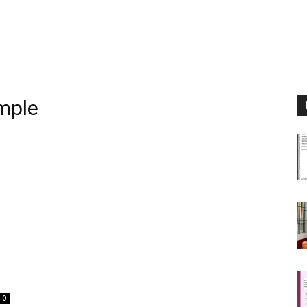
mple
0