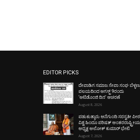
EDITOR PICKS
ದೇವಾಡಿಗ ಸಮಾಜ ಸೇವಾ ಸಂಘ ಬೆಳ್ಳಣ್ಣ
ವಲಯದಿಂದ ಆಗಸ್ಟ್ 9ರಂದು
‘ಆಟಿಡೊಂಜಿ ದಿನ’ ಆಚರಣೆ
August 8, 2026
ಪಡುಕುತ್ಯಾರು ಆನೆಗುಂದಿ ಸರಸ್ವತೀ ಪೀಠಕ್
ವಿಶ್ವ ಹಿಂದೂ ಪರಿಷತ್ ಅಂತರರಾಷ್ಟ್ರೀ
ಅಧ್ಯಕ್ಷ ಅಲೋಕ್ ಕುಮಾರ್ ಭೇಟಿ
August 7, 2026