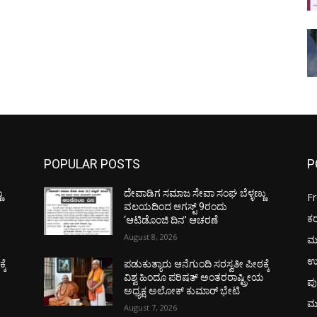
POPULAR POSTS
P
ು
ದೇವಾಡಿಗ ಸಮಾಜ ಸೇವಾ ಸಂಘ ಬೆಳ್ಳಣ್ಣು
F
ವಲಯದಿಂದ ಆಗಸ್ಟ್ 9ರಂದು
ಕ
‘ಆಟಿಡೊಂಜಿ ದಿನ’ ಆಚರಣೆ
August 8, 2026
ಮ
ಉ
ಕೆ
ಪಡುಕುತ್ಯಾರು ಆನೆಗುಂದಿ ಸರಸ್ವತೀ ಪೀಠಕ್ಕೆ
ಯ
ವಿಶ್ವ ಹಿಂದೂ ಪರಿಷತ್ ಅಂತರರಾಷ್ಟ್ರೀಯ
ಪು
ಅಧ್ಯಕ್ಷ ಅಲೋಕ್ ಕುಮಾರ್ ಭೇಟಿ
ಮ
August 7, 2026