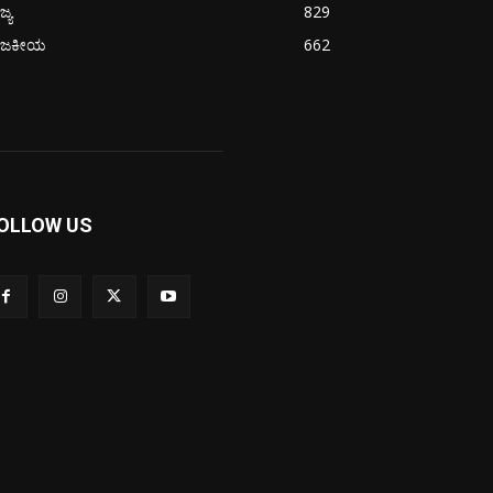
ಜ್ಯ
829
ಾಜಕೀಯ
662
OLLOW US