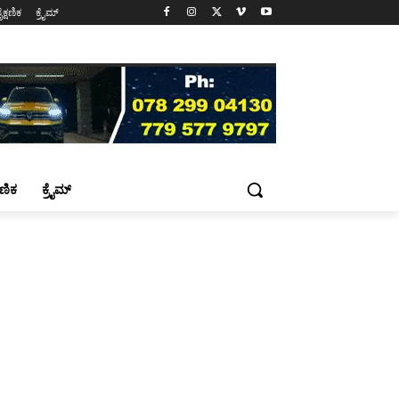
ೈಕ್ಷಣಿಕ
ಕ್ರೈಮ್
್ಷಣಿಕ
ಕ್ರೈಮ್