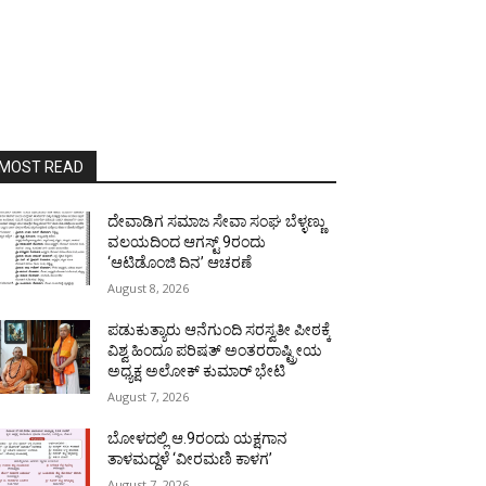
MOST READ
ದೇವಾಡಿಗ ಸಮಾಜ ಸೇವಾ ಸಂಘ ಬೆಳ್ಳಣ್ಣು
ವಲಯದಿಂದ ಆಗಸ್ಟ್ 9ರಂದು
‘ಆಟಿಡೊಂಜಿ ದಿನ’ ಆಚರಣೆ
August 8, 2026
ಪಡುಕುತ್ಯಾರು ಆನೆಗುಂದಿ ಸರಸ್ವತೀ ಪೀಠಕ್ಕೆ
ವಿಶ್ವ ಹಿಂದೂ ಪರಿಷತ್ ಅಂತರರಾಷ್ಟ್ರೀಯ
ಅಧ್ಯಕ್ಷ ಅಲೋಕ್ ಕುಮಾರ್ ಭೇಟಿ
August 7, 2026
ಬೋಳದಲ್ಲಿ ಆ.9ರಂದು ಯಕ್ಷಗಾನ
ತಾಳಮದ್ದಳೆ ‘ವೀರಮಣಿ ಕಾಳಗ’
August 7, 2026