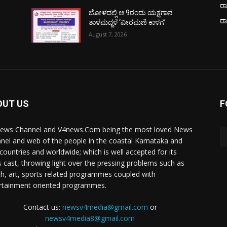
ರಾ
ಬೋಳದಲ್ಲಿ ಆ.9ರಂದು ಯಕ್ಷಗಾನ
ರ
ತಾಳಮದ್ದಳೆ ‘ವೀರಮಣಿ ಕಾಳಗ’
August 7, 2026
OUT US
F
ews Channel and V4news.Com being the most loved News
nel and web of the people in the coastal Karnataka and
 countries and worldwide; which is well accepted for its
 cast, throwing light over the pressing problems such as
th, art, sports related programmes coupled with
rtainment oriented programmes.
Contact us:
newsv4media@gmail.com
or
newsv4media8@gmail.com