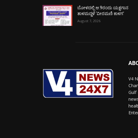
ಬೋಳದಲ್ಲಿ ಆ.9ರಂದು ಯಕ್ಷಗಾನ
ತಾಳಮದ್ದಳೆ ‘ವೀರಮಣಿ ಕಾಳಗ’
August 7, 2026
AB
V4 N
Chan
Gulf
news
heal
Ente