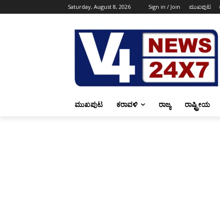
Saturday, August 8, 2026
Sign in / Join
ಮುಖಪುಟ
ಮುಖಪುಟ
ಕರಾವಳಿ
ರಾಜ್ಯ
ರಾಷ್ಟ್ರೀಯ