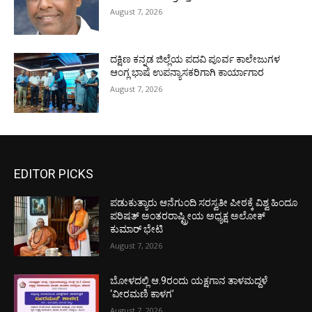
August 7, 2026
ದಕ್ಷಿಣ ಕನ್ನಡ ಜಿಲ್ಲೆಯ ಪದವಿ ಪೂರ್ವ ಕಾಲೇಜುಗಳ
ಆಂಗ್ಲ ಭಾಷೆ ಉಪನ್ಯಾಸಕರಿಗಾಗಿ ಕಾರ್ಯಾಗಾರ
August 7, 2026
EDITOR PICKS
ಪಡುಕುತ್ಯಾರು ಆನೆಗುಂದಿ ಸರಸ್ವತೀ ಪೀಠಕ್ಕೆ ವಿಶ್ವ ಹಿಂದೂ
ಪರಿಷತ್ ಅಂತರರಾಷ್ಟ್ರೀಯ ಅಧ್ಯಕ್ಷ ಅಲೋಕ್
ಕುಮಾರ್ ಭೇಟಿ
August 7, 2026
ಬೋಳದಲ್ಲಿ ಆ.9ರಂದು ಯಕ್ಷಗಾನ ತಾಳಮದ್ದಳೆ
‘ವೀರಮಣಿ ಕಾಳಗ’
August 7, 2026