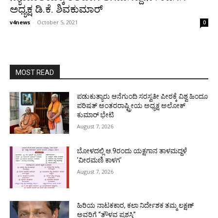
ಅಧ್ಯಕ್ಷ ಡಿ.ಕೆ. ಶಿವಕುಮಾರ್
v4news
-
October 5, 2021
0
MOST READ
ಪಡುಕುತ್ಯಾರು ಆನೆಗುಂದಿ ಸರಸ್ವತೀ ಪೀಠಕ್ಕೆ ವಿಶ್ವ ಹಿಂದೂ
ಪರಿಷತ್ ಅಂತರರಾಷ್ಟ್ರೀಯ ಅಧ್ಯಕ್ಷ ಅಲೋಕ್
ಕುಮಾರ್ ಭೇಟಿ
August 7, 2026
ಬೋಳದಲ್ಲಿ ಆ.9ರಂದು ಯಕ್ಷಗಾನ ತಾಳಮದ್ದಳೆ
‘ವೀರಮಣಿ ಕಾಳಗ’
August 7, 2026
ಹಿರಿಯ ನಾಟಕಕಾರ, ಕಲಾ ನಿರ್ದೇಶಕ ತಮ್ಮ ಲಕ್ಷಣ್
ಅವರಿಗೆ “ತೌಳವ ಪ್ರಶಸ್ತಿ”