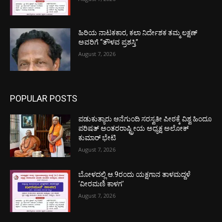
ಹಿರಿಯ ನಾಟಕಕಾರ, ಕಲಾ ನಿರ್ದೇಶಕ ತಮ್ಮ ಲಕ್ಷಣ್
ಅವರಿಗೆ “ತೌಳವ ಪ್ರಶಸ್ತಿ”
August 7, 2026
POPULAR POSTS
ಪಡುಕುತ್ಯಾರು ಆನೆಗುಂದಿ ಸರಸ್ವತೀ ಪೀಠಕ್ಕೆ ವಿಶ್ವ ಹಿಂದೂ
ಪರಿಷತ್ ಅಂತರರಾಷ್ಟ್ರೀಯ ಅಧ್ಯಕ್ಷ ಅಲೋಕ್
ಕುಮಾರ್ ಭೇಟಿ
August 7, 2026
ಬೋಳದಲ್ಲಿ ಆ.9ರಂದು ಯಕ್ಷಗಾನ ತಾಳಮದ್ದಳೆ
‘ವೀರಮಣಿ ಕಾಳಗ’
August 7, 2026