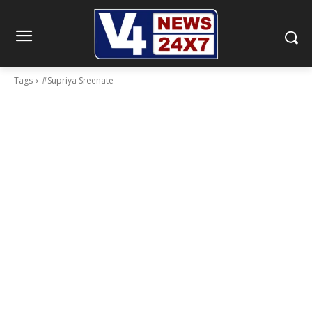
Tags
#Supriya Sreenate