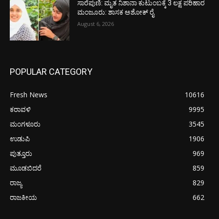
ಸಾರೆಪುಣಿ: ಮೃತ ನಿಶಾನಾ ಕುಟುಂಬಕ್ಕೆ 3 ಲಕ್ಷ ಪರಿಹಾರ
ಮಂಜೂರು: ಶಾಸಕ ಅಶೋಕ್ ರೈ
August 6, 2026
POPULAR CATEGORY
Fresh News
10616
ಕರಾವಳಿ
9995
ಮಂಗಳೂರು
3545
ಉಡುಪಿ
1906
ಪುತ್ತೂರು
969
ಮೂಡಬಿದರೆ
859
ರಾಜ್ಯ
829
ರಾಜಕೀಯ
662