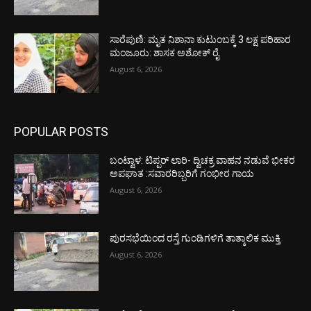
ಸಾರೆಪುಣಿ: ಮೃತ ನಿಶಾನಾ ಕುಟುಂಬಕ್ಕೆ 3 ಲಕ್ಷ ಪರಿಹಾರ
ಮಂಜೂರು: ಶಾಸಕ ಅಶೋಕ್ ರೈ
August 6, 2026
POPULAR POSTS
ಬಂಟ್ವಾಳ: ಟಿಪ್ಪರ್ ಲಾರಿ- ದ್ವಿಚಕ್ರ ವಾಹನ ನಡುವೆ ಭೀಕರ
ಅಪಘಾತ :ಸವಾರರಿಬ್ಬರಿಗೆ ಗಂಭೀರ ಗಾಯ
August 6, 2026
ಪುರಸಭೆಯಿಂದ ರಸ್ತೆ ಗುಂಡಿಗಳಿಗೆ ತಾತ್ಕಾಲಿಕ ಮುಕ್ತಿ
August 6, 2026