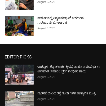
August 6, 2026
ನಾಗೂರಿನಲ್ಲಿ ಸಿದ್ಧ ಸಮಾಧಿ ಯೋಗದಿಂದ
ಗುರುಪೂರ್ಣಿಮೆ ಆಚರಣೆ
August 6, 2026
EDITOR PICKS
ಬಂಟ್ವಾಳ: ಟಿಪ್ಪರ್ ಲಾರಿ- ದ್ವಿಚಕ್ರ ವಾಹನ ನಡುವೆ ಭೀಕರ
ಅಪಘಾತ :ಸವಾರರಿಬ್ಬರಿಗೆ ಗಂಭೀರ ಗಾಯ
August 6, 2026
ಪುರಸಭೆಯಿಂದ ರಸ್ತೆ ಗುಂಡಿಗಳಿಗೆ ತಾತ್ಕಾಲಿಕ ಮುಕ್ತಿ
August 6, 2026