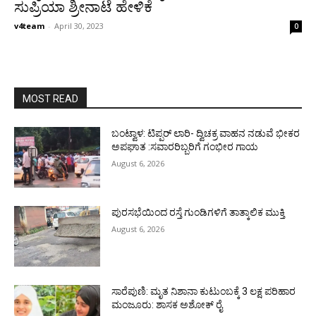
ಸುಪ್ರಿಯಾ ಶ್ರೀನಾಟೆ ಹೇಳಿಕೆ
v4team
-
April 30, 2023
0
MOST READ
ಬಂಟ್ವಾಳ: ಟಿಪ್ಪರ್ ಲಾರಿ- ದ್ವಿಚಕ್ರ ವಾಹನ ನಡುವೆ ಭೀಕರ
ಅಪಘಾತ :ಸವಾರರಿಬ್ಬರಿಗೆ ಗಂಭೀರ ಗಾಯ
August 6, 2026
ಪುರಸಭೆಯಿಂದ ರಸ್ತೆ ಗುಂಡಿಗಳಿಗೆ ತಾತ್ಕಾಲಿಕ ಮುಕ್ತಿ
August 6, 2026
ಸಾರೆಪುಣಿ: ಮೃತ ನಿಶಾನಾ ಕುಟುಂಬಕ್ಕೆ 3 ಲಕ್ಷ ಪರಿಹಾರ
ಮಂಜೂರು: ಶಾಸಕ ಅಶೋಕ್ ರೈ