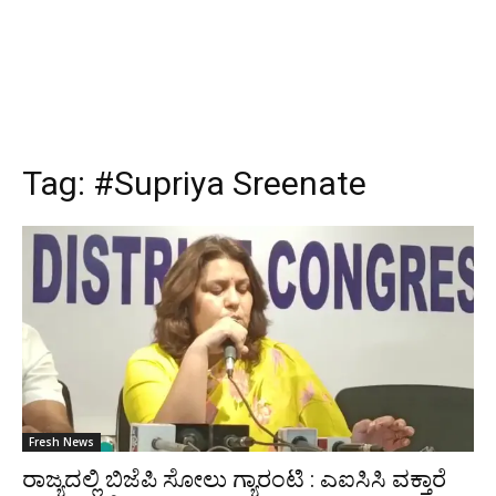
Tag:
#Supriya Sreenate
Fresh News
ರಾಜ್ಯದಲ್ಲಿ ಬಿಜೆಪಿ ಸೋಲು ಗ್ಯಾರಂಟಿ : ಎಐಸಿಸಿ ವಕ್ತಾರೆ