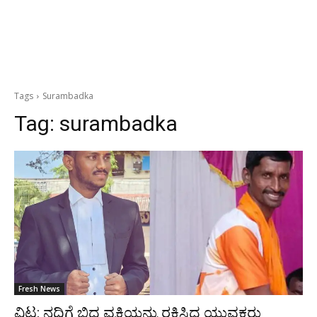
Tags
Surambadka
Tag:
surambadka
Fresh News
ವಿಟ್ಲ: ನದಿಗೆ ಬಿದ್ದ ವ್ಯಕ್ತಿಯನ್ನು ರಕ್ಷಿಸಿದ ಯುವಕರು