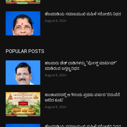
ಹೆಜಮಾಡಿಯ ಸಮಾಜಮುಖಿ ಮಹಿಳೆ ಸರೋಜಿನಿ ನಿಧನ
August 8, 2026
POPULAR POSTS
ಹಲವಾರು ಡೆಡ್ ಬಾಡಿಗಳನ್ನು “ಪೋಸ್ಟ್ ಮಾರ್ಟಮ್”
ಮಾಡಿರುವ ಜಗ್ಗಣ್ಣ ನಿಧನ
August 8, 2026
ಕಾಂತಾವರದಲ್ಲಿ ಆ.9ರಂದು ಪ್ರಥಮ ವರ್ಷದ ‘ಬಿರುವೆರೆ
ಆಟಿದ ಕೂಟ’
August 8, 2026
ಹೆಜಮಾಡಿಯ ಸಮಾಜಮುಖಿ ಮಹಿಳೆ ಸರೋಜಿನಿ ನಿಧನ