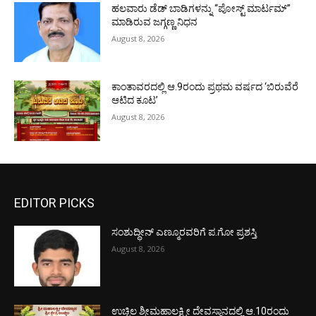
ಹಲವಾರು ಡೆಡ್ ಬಾಡಿಗಳನ್ನು “ಪೋಸ್ಟ್ ಮಾರ್ಟಮ್”
ಮಾಡಿರುವ ಜಗ್ಗಣ್ಣ ನಿಧನ
August 8, 2026
ಕಾಂತಾವರದಲ್ಲಿ ಆ.9ರಂದು ಪ್ರಥಮ ವರ್ಷದ ‘ಬಿರುವೆರೆ
ಆಟಿದ ಕೂಟ’
August 8, 2026
EDITOR PICKS
ಸಂಶುದ್ಧೀನ್ ಎಣ್ಮೂರವರಿಗೆ ಪ.ಗೋ ಪ್ರಶಸ್ತಿ
August 8, 2026
ಉಚ್ಚಿಲ ಶ್ರೀಮಹಾಲಕ್ಷ್ಮೀ ದೇವಸ್ಥಾನದಲ್ಲಿ ಆ.10ರಂದು