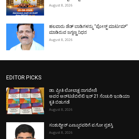
August 8, 2026
ಹಲವಾರು ಡೆಡ್ ಬಾಡಿಗಳನ್ನು “ಪೋಸ್ಟ್ ಮಾರ್ಟಮ್”
ಮಾಡಿರುವ ಜಗ್ಗಣ್ಣ ನಿಧನ
August 8, 2026
EDITOR PICKS
ಡಾ. ಪ್ರೀತಿ ಲೋಲಾಕ್ಷ ನಾಗವೇಣಿ
ಅವರ ಅನ್‌ಟಚೆಬಿಲಿಟಿ ಇನ್ 21 ಸೆಂಚುರಿ ಇಂಡಿಯಾ
ಕೃತಿ ಬಿಡುಗಡೆ
August 8, 2026
ಸಂಶುದ್ಧೀನ್ ಎಣ್ಮೂರವರಿಗೆ ಪ.ಗೋ ಪ್ರಶಸ್ತಿ
August 8, 2026