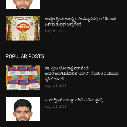
ಉಚ್ಚಿಲ ಶ್ರೀಮಹಾಲಕ್ಷ್ಮೀ ದೇವಸ್ಥಾನದಲ್ಲಿ ಆ.10ರಂದು
ವಿಶೇಷ ತುಪ್ಪದ ಅಪ್ಪ ಸೇವೆ
August 8, 2026
POPULAR POSTS
ಡಾ. ಪ್ರೀತಿ ಲೋಲಾಕ್ಷ ನಾಗವೇಣಿ
ಅವರ ಅನ್‌ಟಚೆಬಿಲಿಟಿ ಇನ್ 21 ಸೆಂಚುರಿ ಇಂಡಿಯಾ
ಕೃತಿ ಬಿಡುಗಡೆ
August 8, 2026
ಸಂಶುದ್ಧೀನ್ ಎಣ್ಮೂರವರಿಗೆ ಪ.ಗೋ ಪ್ರಶಸ್ತಿ
August 8, 2026