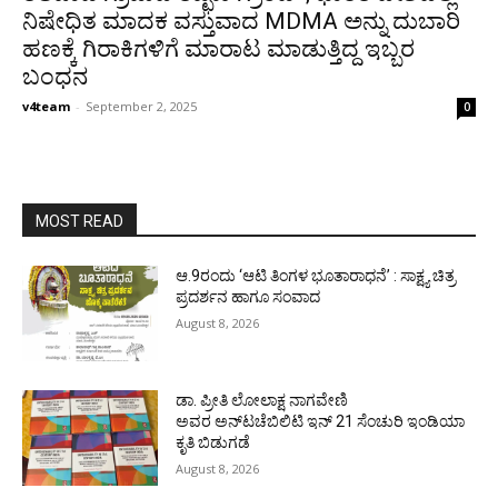
ನಿಷೇಧಿತ ಮಾದಕ ವಸ್ತುವಾದ MDMA ಅನ್ನು ದುಬಾರಿ
ಹಣಕ್ಕೆ ಗಿರಾಕಿಗಳಿಗೆ ಮಾರಾಟ ಮಾಡುತ್ತಿದ್ದ ಇಬ್ಬರ
ಬಂಧನ
v4team
-
September 2, 2025
0
MOST READ
ಆ.9ರಂದು ‘ಆಟಿ ತಿಂಗಳ ಭೂತಾರಾಧನೆ’ : ಸಾಕ್ಷ್ಯ ಚಿತ್ರ
ಪ್ರದರ್ಶನ ಹಾಗೂ ಸಂವಾದ
August 8, 2026
ಡಾ. ಪ್ರೀತಿ ಲೋಲಾಕ್ಷ ನಾಗವೇಣಿ
ಅವರ ಅನ್‌ಟಚೆಬಿಲಿಟಿ ಇನ್ 21 ಸೆಂಚುರಿ ಇಂಡಿಯಾ
ಕೃತಿ ಬಿಡುಗಡೆ
August 8, 2026