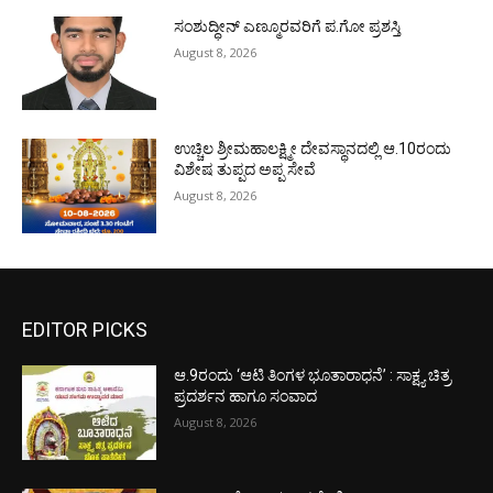
ಸಂಶುದ್ಧೀನ್ ಎಣ್ಮೂರವರಿಗೆ ಪ.ಗೋ ಪ್ರಶಸ್ತಿ
August 8, 2026
ಉಚ್ಚಿಲ ಶ್ರೀಮಹಾಲಕ್ಷ್ಮೀ ದೇವಸ್ಥಾನದಲ್ಲಿ ಆ.10ರಂದು
ವಿಶೇಷ ತುಪ್ಪದ ಅಪ್ಪ ಸೇವೆ
August 8, 2026
EDITOR PICKS
ಆ.9ರಂದು ‘ಆಟಿ ತಿಂಗಳ ಭೂತಾರಾಧನೆ’ : ಸಾಕ್ಷ್ಯ ಚಿತ್ರ
ಪ್ರದರ್ಶನ ಹಾಗೂ ಸಂವಾದ
August 8, 2026