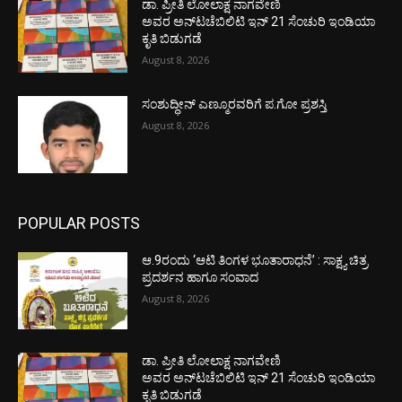
ಡಾ. ಪ್ರೀತಿ ಲೋಲಾಕ್ಷ ನಾಗವೇಣಿ
ಅವರ ಅನ್‌ಟಚೆಬಿಲಿಟಿ ಇನ್ 21 ಸೆಂಚುರಿ ಇಂಡಿಯಾ
ಕೃತಿ ಬಿಡುಗಡೆ
August 8, 2026
ಸಂಶುದ್ಧೀನ್ ಎಣ್ಮೂರವರಿಗೆ ಪ.ಗೋ ಪ್ರಶಸ್ತಿ
August 8, 2026
POPULAR POSTS
ಆ.9ರಂದು ‘ಆಟಿ ತಿಂಗಳ ಭೂತಾರಾಧನೆ’ : ಸಾಕ್ಷ್ಯ ಚಿತ್ರ
ಪ್ರದರ್ಶನ ಹಾಗೂ ಸಂವಾದ
August 8, 2026
ಡಾ. ಪ್ರೀತಿ ಲೋಲಾಕ್ಷ ನಾಗವೇಣಿ
ಅವರ ಅನ್‌ಟಚೆಬಿಲಿಟಿ ಇನ್ 21 ಸೆಂಚುರಿ ಇಂಡಿಯಾ
ಕೃತಿ ಬಿಡುಗಡೆ