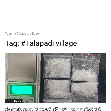
Tags
#Talapadi village
Tag:
#Talapadi village
Fresh News
ತಲಪಾಡಿ ಗ್ರಾಮದ ತಚ್ಛಣಿ ಗ್ರೌಂಡ್ ; ಭಾರತ ದೇಶದಲ್ಲಿ