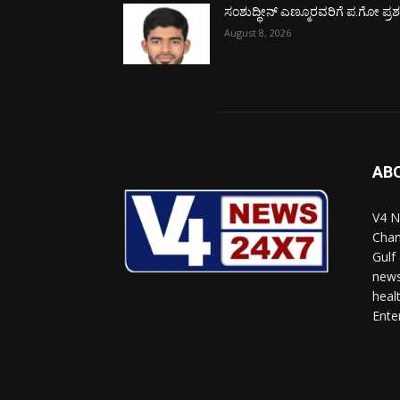
ಸಂಶುದ್ಧೀನ್ ಎಣ್ಮೂರವರಿಗೆ ಪ.ಗೋ ಪ್ರಶಸ್
August 8, 2026
AB
V4 N
Chan
Gulf
news
heal
Ente