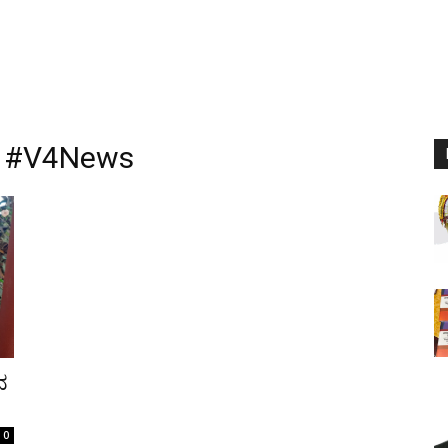
a #V4News
ದ
0