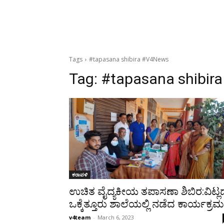
Tags
#tapasana shibira #V4News
Tag:
#tapasana shibir
ಕರಾವಳಿ
ಉಚಿತ ವೈದ್ಯಕೀಯ ತಪಾಸಣಾ ಶಿಬಿರ:ವಿಟ್ಲ
ಒಕ್ಕೆತ್ತೂರು ಶಾಲೆಯಲ್ಲಿ ನಡೆದ ಕಾರ್ಯಕ್ರಮ
v4team
-
March 6, 2023