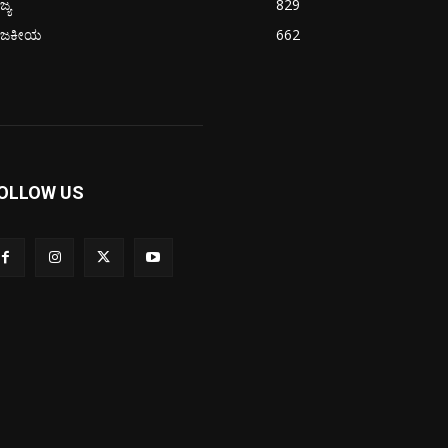
ಜ್ಯ
829
ಾಜಕೀಯ
662
OLLOW US