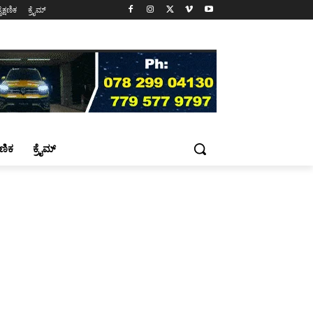
ೈಕ್ಷಣಿಕ
ಕ್ರೈಮ್
್ಷಣಿಕ
ಕ್ರೈಮ್