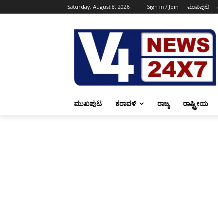
Saturday, August 8, 2026
Sign in / Join
ಮುಖಪುಟ
ಮುಖಪುಟ
ಕರಾವಳಿ
ರಾಜ್ಯ
ರಾಷ್ಟ್ರೀಯ