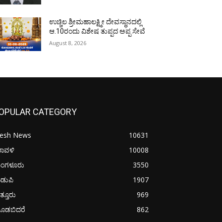
ಉಚ್ಚಿಲ ಶ್ರೀಮಹಾಲಕ್ಷ್ಮೀ ದೇವಸ್ಥಾನದಲ್ಲಿ
ಆ.10ರಂದು ವಿಶೇಷ ತುಪ್ಪದ ಅಪ್ಪ ಸೇವೆ
August 8, 2026
OPULAR CATEGORY
resh News
10631
ರಾವಳಿ
10008
ಂಗಳೂರು
3550
ಡುಪಿ
1907
ತ್ತೂರು
969
ೂಡಬಿದರೆ
862