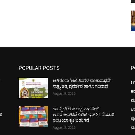
POPULAR POSTS
P
:
ಆ.9ರಂದು ‘ಆಟಿ ತಿಂಗಳ ಭೂತಾರಾಧನೆ’ :
F
ಸಾಕ್ಷ್ಯ ಚಿತ್ರ ಪ್ರದರ್ಶನ ಹಾಗೂ ಸಂವಾದ
ಕ
August 8, 2026
ಮ
ಉ
ಡಾ. ಪ್ರೀತಿ ಲೋಲಾಕ್ಷ ನಾಗವೇಣಿ
ರಿ
ಅವರ ಅನ್‌ಟಚೆಬಿಲಿಟಿ ಇನ್ 21 ಸೆಂಚುರಿ
ಪು
ಇಂಡಿಯಾ ಕೃತಿ ಬಿಡುಗಡೆ
ಮ
August 8, 2026