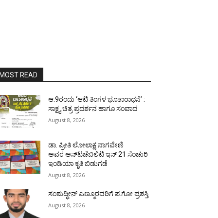
MOST READ
ಆ.9ರಂದು ‘ಆಟಿ ತಿಂಗಳ ಭೂತಾರಾಧನೆ’ :
ಸಾಕ್ಷ್ಯ ಚಿತ್ರ ಪ್ರದರ್ಶನ ಹಾಗೂ ಸಂವಾದ
August 8, 2026
ಡಾ. ಪ್ರೀತಿ ಲೋಲಾಕ್ಷ ನಾಗವೇಣಿ
ಅವರ ಅನ್‌ಟಚೆಬಿಲಿಟಿ ಇನ್ 21 ಸೆಂಚುರಿ
ಇಂಡಿಯಾ ಕೃತಿ ಬಿಡುಗಡೆ
August 8, 2026
ಸಂಶುದ್ಧೀನ್ ಎಣ್ಮೂರವರಿಗೆ ಪ.ಗೋ ಪ್ರಶಸ್ತಿ
August 8, 2026