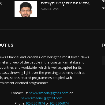
ರಾ
ತಿ
ಸಂಶುದ್ಧೀನ್ ಎಣ್ಮೂರವರಿಗೆ ಪ.ಗೋ ಪ್ರಶಸ್ತಿ
ರ
August 8, 2026
OUT US
F
ews Channel and V4news.Com being the most loved News
nel and web of the people in the coastal Karnataka and
 countries and worldwide; which is well accepted for its
 cast, throwing light over the pressing problems such as
th, art, sports related programmes coupled with
rtainment oriented programmes.
Contact us:
newsv4media@gmail.com
or
newsv4media8@gmail.com
Phone:
9243301874
or
9243306874