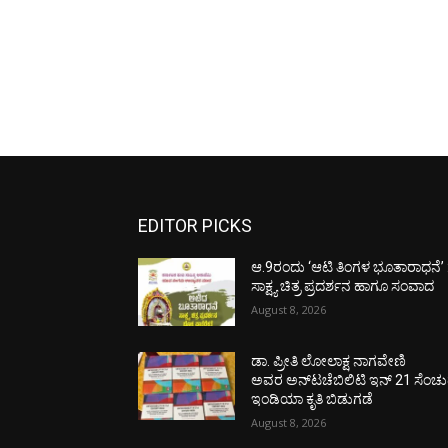
EDITOR PICKS
ಆ.9ರಂದು ‘ಆಟಿ ತಿಂಗಳ ಭೂತಾರಾಧನೆ’ 
ಸಾಕ್ಷ್ಯ ಚಿತ್ರ ಪ್ರದರ್ಶನ ಹಾಗೂ ಸಂವಾದ
August 8, 2026
ಡಾ. ಪ್ರೀತಿ ಲೋಲಾಕ್ಷ ನಾಗವೇಣಿ
ಅವರ ಅನ್‌ಟಚೆಬಿಲಿಟಿ ಇನ್ 21 ಸೆಂಚು
ಇಂಡಿಯಾ ಕೃತಿ ಬಿಡುಗಡೆ
August 8, 2026