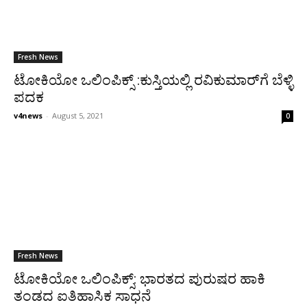
Fresh News
ಟೋಕಿಯೋ ಒಲಿಂಪಿಕ್ಸ್ :ಕುಸ್ತಿಯಲ್ಲಿ ರವಿಕುಮಾರ್‌ಗೆ ಬೆಳ್ಳಿ
ಪದಕ
v4news
-
August 5, 2021
0
Fresh News
ಟೋಕಿಯೋ ಒಲಿಂಪಿಕ್ಸ್: ಭಾರತದ ಪುರುಷರ ಹಾಕಿ
ತಂಡದ ಐತಿಹಾಸಿಕ ಸಾಧನೆ