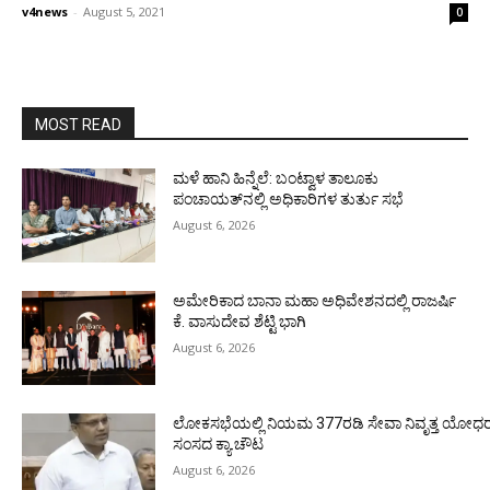
v4news
-
August 5, 2021
0
MOST READ
ಮಳೆ ಹಾನಿ ಹಿನ್ನೆಲೆ: ಬಂಟ್ವಾಳ ತಾಲೂಕು
ಪಂಚಾಯತ್‌ನಲ್ಲಿ ಅಧಿಕಾರಿಗಳ ತುರ್ತು ಸಭೆ
August 6, 2026
ಅಮೇರಿಕಾದ ಬಾನಾ ಮಹಾ ಅಧಿವೇಶನದಲ್ಲಿ ರಾಜರ್ಷಿ
ಕೆ. ವಾಸುದೇವ ಶೆಟ್ಟಿ ಭಾಗಿ
August 6, 2026
ಲೋಕಸಭೆಯಲ್ಲಿ ನಿಯಮ 377ರಡಿ ಸೇವಾ ನಿವೃತ್ತ ಯೋಧರ ಪ
ಸಂಸದ ಕ್ಯಾ.ಚೌಟ
August 6, 2026