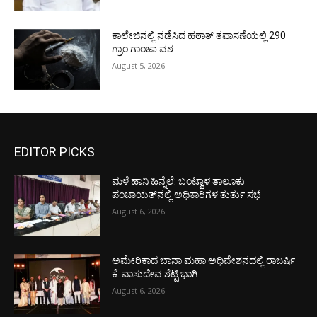
ಕಾಲೇಜಿನಲ್ಲಿ ನಡೆಸಿದ ಹಠಾತ್ ತಪಾಸಣೆಯಲ್ಲಿ 290
ಗ್ರಾಂ ಗಾಂಜಾ ವಶ
August 5, 2026
EDITOR PICKS
ಮಳೆ ಹಾನಿ ಹಿನ್ನೆಲೆ: ಬಂಟ್ವಾಳ ತಾಲೂಕು
ಪಂಚಾಯತ್‌ನಲ್ಲಿ ಅಧಿಕಾರಿಗಳ ತುರ್ತು ಸಭೆ
August 6, 2026
ಅಮೇರಿಕಾದ ಬಾನಾ ಮಹಾ ಅಧಿವೇಶನದಲ್ಲಿ ರಾಜರ್ಷಿ
ಕೆ. ವಾಸುದೇವ ಶೆಟ್ಟಿ ಭಾಗಿ
August 6, 2026